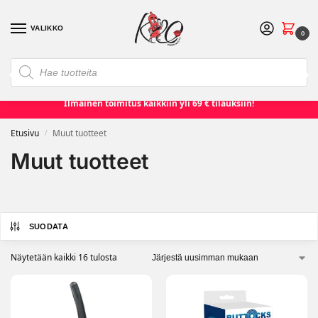
VALIKKO
0
❮
❯
Etusivu
Seksilelut ja seksivälineet
Naisille
Miehille
Ilmainen toimitus kaikkiin yli 69 € tilauksiin!
Etusivu
Muut tuotteet
/
Muut tuotteet
SUODATA
Näytetään kaikki 16 tulosta