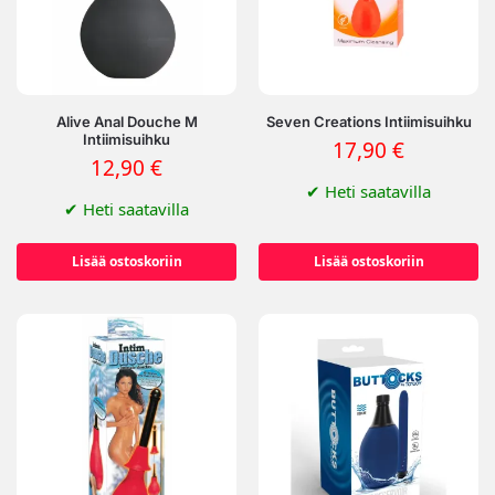
Alive Anal Douche M
Seven Creations Intiimisuihku
Intiimisuihku
17,90
€
12,90
€
✔
Heti saatavilla
✔
Heti saatavilla
Lisää ostoskoriin
Lisää ostoskoriin