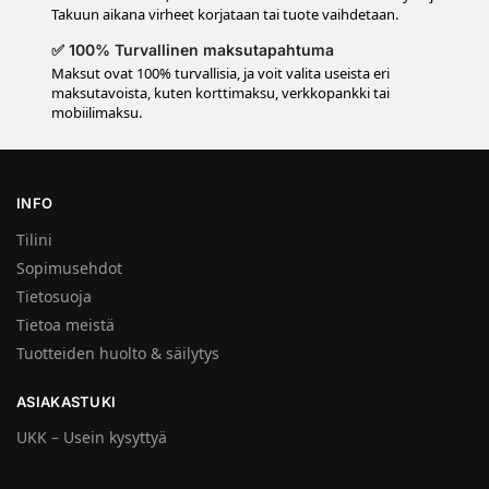
Takuun aikana virheet korjataan tai tuote vaihdetaan.
✅ 100% Turvallinen maksutapahtuma
Maksut ovat 100% turvallisia, ja voit valita useista eri
maksutavoista, kuten korttimaksu, verkkopankki tai
mobiilimaksu.
INFO
Tilini
Sopimusehdot
Tietosuoja
Tietoa meistä
Tuotteiden huolto & säilytys
ASIAKASTUKI
UKK – Usein kysyttyä