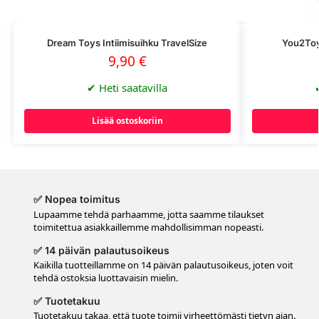
Dream Toys Intiimisuihku TravelSize
You2Toy
9,90
€
✔
Heti saatavilla
Lisää ostoskoriin
✅ Nopea toimitus
Lupaamme tehdä parhaamme, jotta saamme tilaukset
toimitettua asiakkaillemme mahdollisimman nopeasti.
✅ 14 päivän palautusoikeus
Kaikilla tuotteillamme on 14 päivän palautusoikeus, joten voit
tehdä ostoksia luottavaisin mielin.
✅ Tuotetakuu
Tuotetakuu takaa, että tuote toimii virheettömästi tietyn ajan.