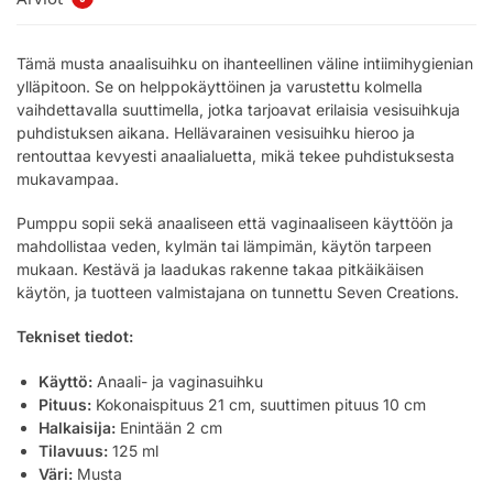
Tämä musta anaalisuihku on ihanteellinen väline intiimihygienian
ylläpitoon. Se on helppokäyttöinen ja varustettu kolmella
vaihdettavalla suuttimella, jotka tarjoavat erilaisia vesisuihkuja
puhdistuksen aikana. Hellävarainen vesisuihku hieroo ja
rentouttaa kevyesti anaalialuetta, mikä tekee puhdistuksesta
mukavampaa.
Pumppu sopii sekä anaaliseen että vaginaaliseen käyttöön ja
mahdollistaa veden, kylmän tai lämpimän, käytön tarpeen
mukaan. Kestävä ja laadukas rakenne takaa pitkäikäisen
käytön, ja tuotteen valmistajana on tunnettu Seven Creations.
Tekniset tiedot:
Käyttö:
Anaali- ja vaginasuihku
Pituus:
Kokonaispituus 21 cm, suuttimen pituus 10 cm
Halkaisija:
Enintään 2 cm
Tilavuus:
125 ml
Väri:
Musta