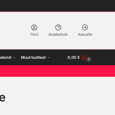
Tilini
Asiakastuki
Kassalle
ndomit
Muut tuotteet
0,00
€
0
e