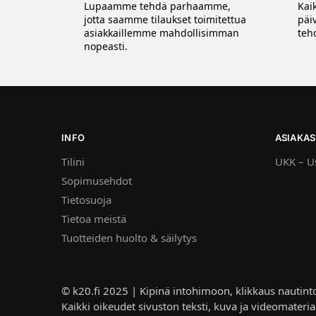
Lupaamme tehdä parhaamme,
Kai
jotta saamme tilaukset toimitettua
päi
asiakkaillemme mahdollisimman
tehd
nopeasti.
INFO
ASIAKAS
Tilini
UKK – Us
Sopimusehdot
Tietosuoja
Tietoa meistä
Tuotteiden huolto & säilytys
© k20.fi 2025 | Kipinä intohimoon, klikkaus nautint
Kaikki oikeudet sivuston teksti, kuva ja videomateria