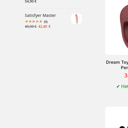
54,90
€
Satisfyer Master
(0)
49,90
€
42,40
€
Dream Toy
Pen
3
✔
Het