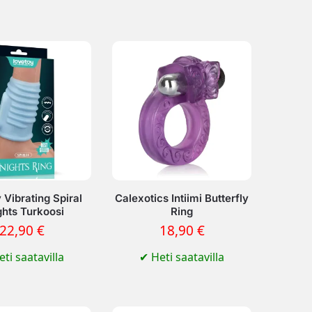
 Vibrating Spiral
Calexotics Intiimi Butterfly
ghts Turkoosi
Ring
22,90
€
18,90
€
ti saatavilla
✔
Heti saatavilla