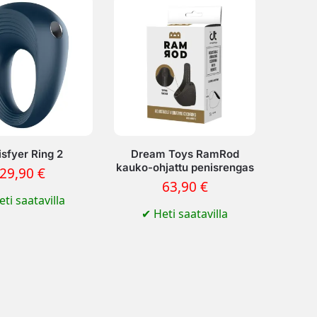
isfyer Ring 2
Dream Toys RamRod
kauko-ohjattu penisrengas
29,90
€
63,90
€
ti saatavilla
✔
Heti saatavilla