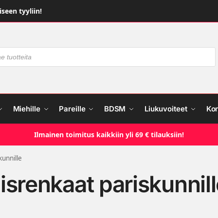
seen tyyliin!
Miehille
Pareille
BDSM
Liukuvoiteet
Ko
Ilmainen toimitus kaikkiin yli 69 € tilauksiin!
kunnille
isrenkaat pariskunnill