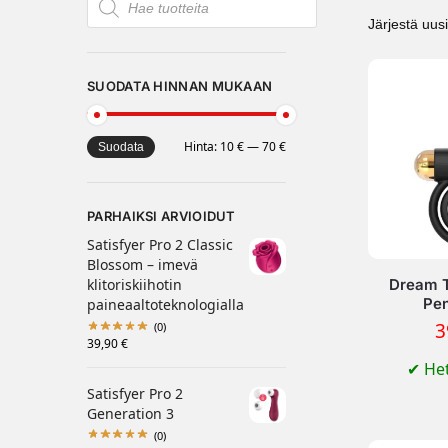
SUODATA HINNAN MUKAAN
Hinta:
10 €
—
70 €
Suodata
PARHAIKSI ARVIOIDUT
Satisfyer Pro 2 Classic
Blossom – imevä
Dream T
klitoriskiihotin
Pen
paineaaltoteknologialla
3
(0)
39,90
€
✔
Het
Satisfyer Pro 2
Generation 3
(0)