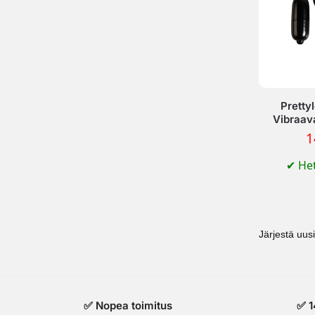
Pretty
Vibraav
1
✔
Het
✅ Nopea toimitus
✅ 1