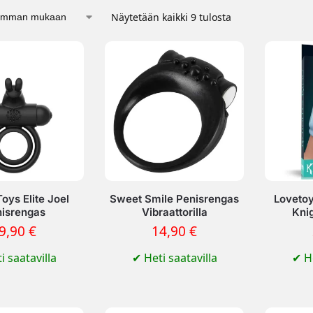
Näytetään kaikki 9 tulosta
oys Elite Joel
Sweet Smile Penisrengas
Lovetoy
isrengas
Vibraattorilla
Kni
9,90
€
14,90
€
i saatavilla
✔
Heti saatavilla
✔
He