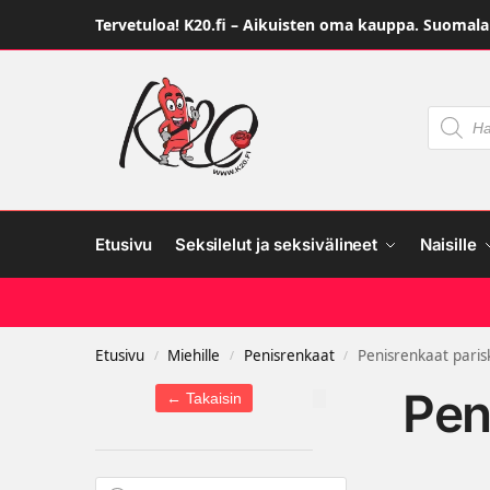
Tervetuloa! K20.fi – Aikuisten oma kauppa. Suomalai
Etusivu
Seksilelut ja seksivälineet
Naisille
Etusivu
Miehille
Penisrenkaat
Penisrenkaat paris
/
/
/
Pen
← Takaisin