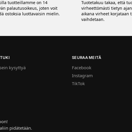
killa tuotteillamme on 14
Tuotetakuu takaa, että tuo
vän palautusoikeus, joten voit
virheettömästi tietyn aja
ä ostoksia luottavaisin mielin.
aikana virheet korjataan t
vaihdetaan.
TUKI
SEURAA MEITÄ
ein kysyttyä
Facebook
Instagram
TikTok
oon!
aliin pidätetään.