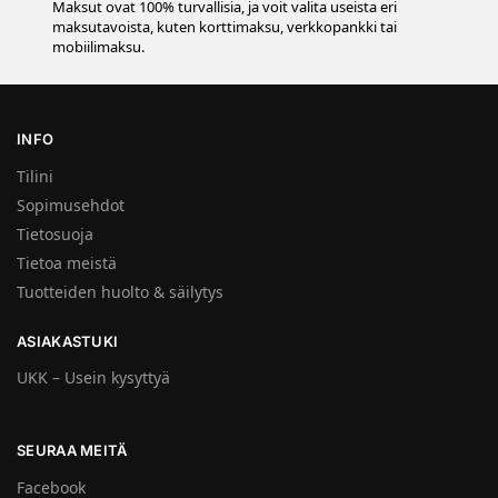
Maksut ovat 100% turvallisia, ja voit valita useista eri
maksutavoista, kuten korttimaksu, verkkopankki tai
mobiilimaksu.
INFO
Tilini
Sopimusehdot
Tietosuoja
Tietoa meistä
Tuotteiden huolto & säilytys
ASIAKASTUKI
UKK – Usein kysyttyä
SEURAA MEITÄ
Facebook