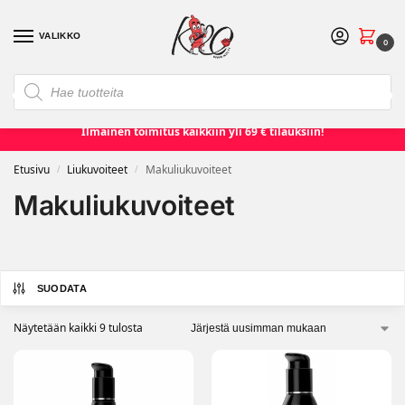
VALIKKO
0
❮
❯
Etusivu
Seksilelut ja seksivälineet
Naisille
Miehille
Ilmainen toimitus kaikkiin yli 69 € tilauksiin!
Etusivu
Liukuvoiteet
Makuliukuvoiteet
/
/
Makuliukuvoiteet
SUODATA
Näytetään kaikki 9 tulosta