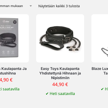
Näytetään kaikki 3 tulosta
 Kaulapanta Ja
Easy Toys Kaulapanta
Blaze Lu
utushihna
Yhdistettynä Hihnaan ja
Ta
Nipistimiin
4,90
€
44,90
€
i saatavilla
✔
He
✔
Heti saatavilla