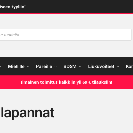
seen tyyliin!
Miehille
Pareille
BDSM
Liukuvoiteet
Ko
Ilmainen toimitus kaikkiin yli 69 € tilauksiin!
lapannat