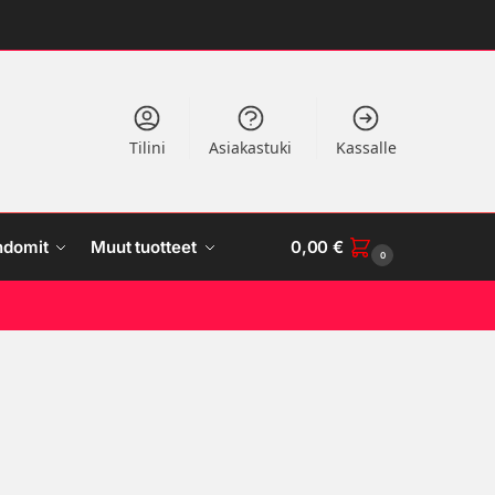
Tilini
Asiakastuki
Kassalle
ndomit
Muut tuotteet
0,00
€
0