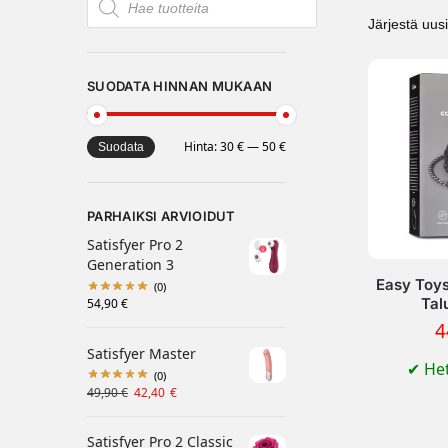
SUODATA HINNAN MUKAAN
Hinta:
30 €
—
50 €
Suodata
PARHAIKSI ARVIOIDUT
Satisfyer Pro 2
Generation 3
Easy Toys
(0)
Tal
54,90
€
4
Satisfyer Master
✔
Het
(0)
49,90
€
42,40
€
Satisfyer Pro 2 Classic