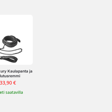
xury Kaulapanta ja
lutusremmi
33,90
€
ti saatavilla