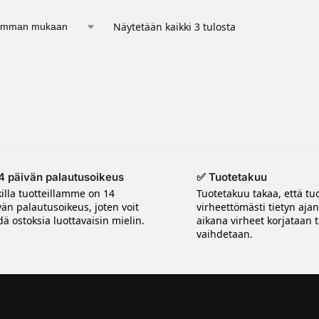
Näytetään kaikki 3 tulosta
4 päivän palautusoikeus
✅ Tuotetakuu
killa tuotteillamme on 14
Tuotetakuu takaa, että tuo
vän palautusoikeus, joten voit
virheettömästi tietyn aja
ä ostoksia luottavaisin mielin.
aikana virheet korjataan t
vaihdetaan.