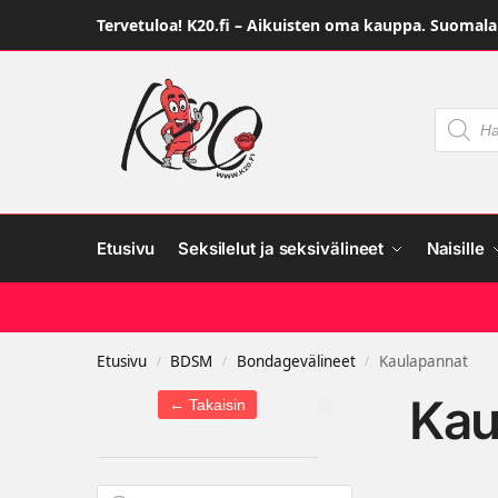
Tervetuloa! K20.fi – Aikuisten oma kauppa. Suomalai
Etusivu
Seksilelut ja seksivälineet
Naisille
Etusivu
BDSM
Bondagevälineet
Kaulapannat
/
/
/
Kau
← Takaisin