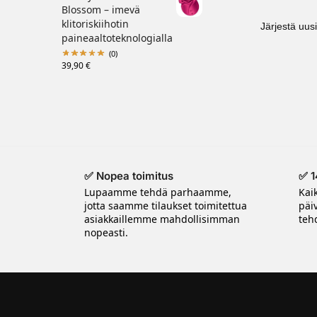
Blossom – imevä
klitoriskiihotin
paineaaltoteknologialla
(0)
39,90
€
✅ Nopea toimitus
✅ 1
Lupaamme tehdä parhaamme,
Kai
jotta saamme tilaukset toimitettua
päi
asiakkaillemme mahdollisimman
tehd
nopeasti.