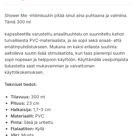
Shower Me -intiimisuutin pitää sinut aina puhtaana ja valmiina.
Tämä 300 ml
kapasiteetilla varustettu anaalihuuhtelu on suunniteltu kehon
turvallisesta PVC-materiaalista, ja se sopii sekä anaali- että
emätinpuhdistukseen. Mukana on kaksi erilaista suutinta:
aaltoileva suutin lisää stimulaatiota, kun taas pienempi suutin
sopii nopeaan ja helppoon käyttöön. Käyttämällä vesipohjaista
liukastetta saat mukavamman ja vaivattoman
käyttökokemuksen.
Tekniset tiedot:
Tilavuus:
300 ml
Pituus:
23 cm
Halkaisija:
1,7–3 cm
Materiaalit:
PVC
Pinta:
Sileä ja uritettu
Ftalaatiton:
Kyllä
Väri:
Musta