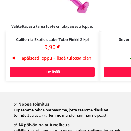
Valitettavasti tämä tuote on tilapäisesti loppu.
California Exotics Lube Tube Pinkki 2 kpl
Seven 
9,90
€
✖
Tilapäisesti loppu – lisää tulossa pian!
Lue lisää
✅ Nopea toimitus
Lupaamme tehdä parhaamme, jotta saamme tilaukset
toimitettua asiakkaillemme mahdollisimman nopeasti.
✅ 14 päivän palautusoikeus
Kaikilla tuotteillamme on 14 päivän palautusoikeus, joten voit