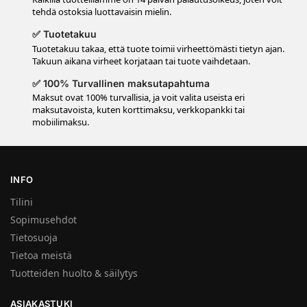
tehdä ostoksia luottavaisin mielin.
✅ Tuotetakuu
Tuotetakuu takaa, että tuote toimii virheettömästi tietyn ajan.
Takuun aikana virheet korjataan tai tuote vaihdetaan.
✅ 100% Turvallinen maksutapahtuma
Maksut ovat 100% turvallisia, ja voit valita useista eri
maksutavoista, kuten korttimaksu, verkkopankki tai
mobiilimaksu.
INFO
Tilini
Sopimusehdot
Tietosuoja
Tietoa meistä
Tuotteiden huolto & säilytys
ASIAKASTUKI