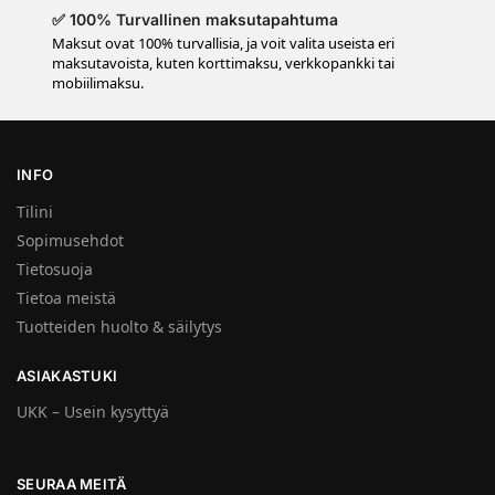
✅ 100% Turvallinen maksutapahtuma
Maksut ovat 100% turvallisia, ja voit valita useista eri
maksutavoista, kuten korttimaksu, verkkopankki tai
mobiilimaksu.
INFO
Tilini
Sopimusehdot
Tietosuoja
Tietoa meistä
Tuotteiden huolto & säilytys
ASIAKASTUKI
UKK – Usein kysyttyä
SEURAA MEITÄ