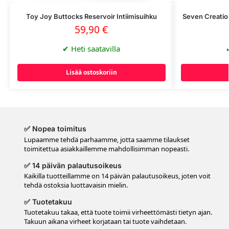
Toy Joy Buttocks Reservoir Intiimisuihku
Seven Creatio
59,90
€
✔
Heti saatavilla
Lisää ostoskoriin
✅ Nopea toimitus
Lupaamme tehdä parhaamme, jotta saamme tilaukset
toimitettua asiakkaillemme mahdollisimman nopeasti.
✅ 14 päivän palautusoikeus
Kaikilla tuotteillamme on 14 päivän palautusoikeus, joten voit
tehdä ostoksia luottavaisin mielin.
✅ Tuotetakuu
Tuotetakuu takaa, että tuote toimii virheettömästi tietyn ajan.
Takuun aikana virheet korjataan tai tuote vaihdetaan.