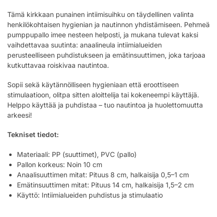
Tämä kirkkaan punainen intiimisuihku on täydellinen valinta
henkilökohtaisen hygienian ja nautinnon yhdistämiseen. Pehmeä
pumppupallo imee nesteen helposti, ja mukana tulevat kaksi
vaihdettavaa suutinta: anaalineula intiimialueiden
perusteelliseen puhdistukseen ja emätinsuuttimen, joka tarjoaa
kutkuttavaa roiskivaa nautintoa.
Sopii sekä käytännölliseen hygieniaan että eroottiseen
stimulaatioon, olitpa sitten aloittelija tai kokeneempi käyttäjä.
Helppo käyttää ja puhdistaa – tuo nautintoa ja huolettomuutta
arkeesi!
Tekniset tiedot:
Materiaali: PP (suuttimet), PVC (pallo)
Pallon korkeus: Noin 10 cm
Anaalisuuttimen mitat: Pituus 8 cm, halkaisija 0,5–1 cm
Emätinsuuttimen mitat: Pituus 14 cm, halkaisija 1,5–2 cm
Käyttö: Intiimialueiden puhdistus ja stimulaatio