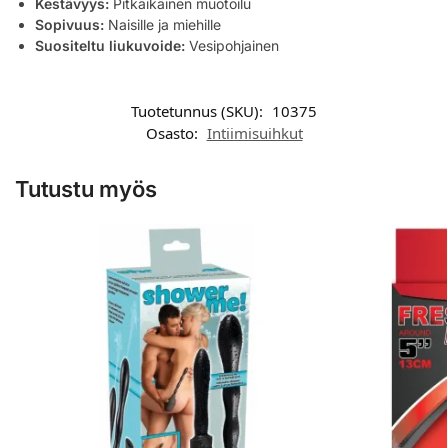
Kestävyys:
Pitkäikäinen muotoilu
Sopivuus:
Naisille ja miehille
Suositeltu liukuvoide:
Vesipohjainen
Tuotetunnus (SKU):
10375
Osasto:
Intiimisuihkut
Tutustu myös