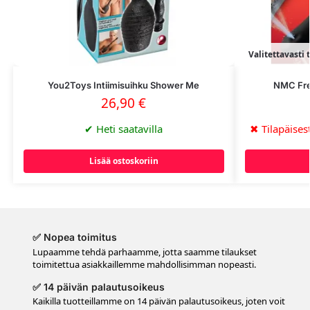
Valitettavasti 
You2Toys Intiimisuihku Shower Me
NMC Fre
26,90
€
✔
Heti saatavilla
✖
Tilapäisest
Lisää ostoskoriin
✅ Nopea toimitus
Lupaamme tehdä parhaamme, jotta saamme tilaukset
toimitettua asiakkaillemme mahdollisimman nopeasti.
✅ 14 päivän palautusoikeus
Kaikilla tuotteillamme on 14 päivän palautusoikeus, joten voit