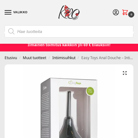
VALIKKO
0
❮
❯
Etusivu
Seksilelut ja seksivälineet
Naisille
Miehille
Ilmainen toimitus kaikkiin yli 69 € tilauksiin!
Etusivu
Muut tuotteet
Intiimisuihkut
Easy Toys Anal Douche – Intiimisuihku
/
/
/