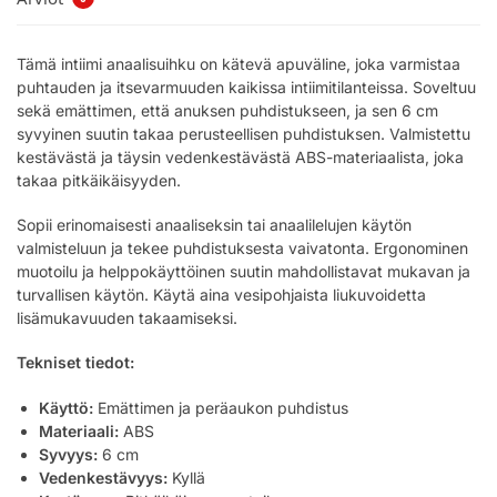
Tämä intiimi anaalisuihku on kätevä apuväline, joka varmistaa
puhtauden ja itsevarmuuden kaikissa intiimitilanteissa. Soveltuu
sekä emättimen, että anuksen puhdistukseen, ja sen 6 cm
syvyinen suutin takaa perusteellisen puhdistuksen. Valmistettu
kestävästä ja täysin vedenkestävästä ABS-materiaalista, joka
takaa pitkäikäisyyden.
Sopii erinomaisesti anaaliseksin tai anaalilelujen käytön
valmisteluun ja tekee puhdistuksesta vaivatonta. Ergonominen
muotoilu ja helppokäyttöinen suutin mahdollistavat mukavan ja
turvallisen käytön. Käytä aina vesipohjaista liukuvoidetta
lisämukavuuden takaamiseksi.
Tekniset tiedot:
Käyttö:
Emättimen ja peräaukon puhdistus
Materiaali:
ABS
Syvyys:
6 cm
Vedenkestävyys:
Kyllä