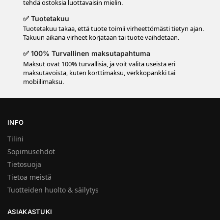
tehdä ostoksia luottavaisin mielin.
✅ Tuotetakuu
Tuotetakuu takaa, että tuote toimii virheettömästi tietyn ajan.
Takuun aikana virheet korjataan tai tuote vaihdetaan.
✅ 100% Turvallinen maksutapahtuma
Maksut ovat 100% turvallisia, ja voit valita useista eri
maksutavoista, kuten korttimaksu, verkkopankki tai
mobiilimaksu.
INFO
Tilini
Sopimusehdot
Tietosuoja
Tietoa meistä
Tuotteiden huolto & säilytys
ASIAKASTUKI