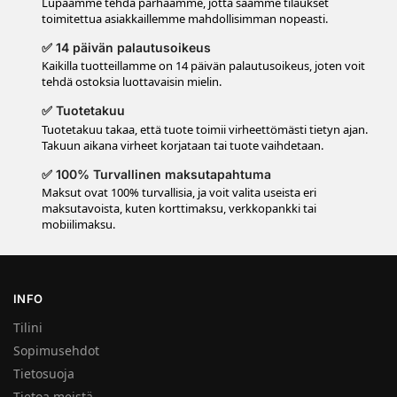
Lupaamme tehdä parhaamme, jotta saamme tilaukset
toimitettua asiakkaillemme mahdollisimman nopeasti.
✅ 14 päivän palautusoikeus
Kaikilla tuotteillamme on 14 päivän palautusoikeus, joten voit
tehdä ostoksia luottavaisin mielin.
✅ Tuotetakuu
Tuotetakuu takaa, että tuote toimii virheettömästi tietyn ajan.
Takuun aikana virheet korjataan tai tuote vaihdetaan.
✅ 100% Turvallinen maksutapahtuma
Maksut ovat 100% turvallisia, ja voit valita useista eri
maksutavoista, kuten korttimaksu, verkkopankki tai
mobiilimaksu.
INFO
Tilini
Sopimusehdot
Tietosuoja
Tietoa meistä