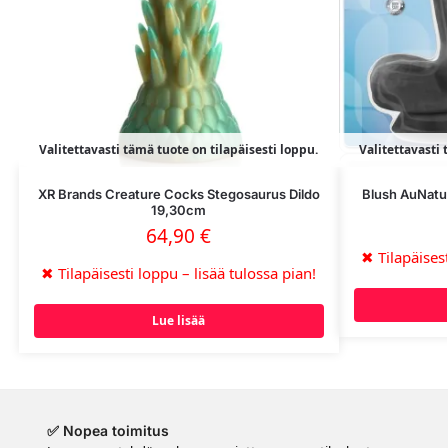
Valitettavasti tämä tuote on tilapäisesti loppu.
Valitettavasti 
XR Brands Creature Cocks Stegosaurus Dildo
Blush AuNatur
19,30cm
64,90
€
✖
Tilapäisest
✖
Tilapäisesti loppu – lisää tulossa pian!
Lue lisää
✅ Nopea toimitus