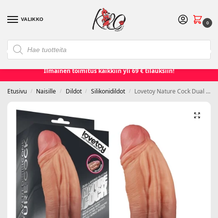
VALIKKO
0
❮
❯
Etusivu
Seksilelut ja seksivälineet
Naisille
Miehille
Ilmainen toimitus kaikkiin yli 69 € tilauksiin!
Etusivu
Naisille
Dildot
Silikonidildot
Lovetoy Nature Cock Dual Layered Silicone Tongue 24.5 cm
/
/
/
/