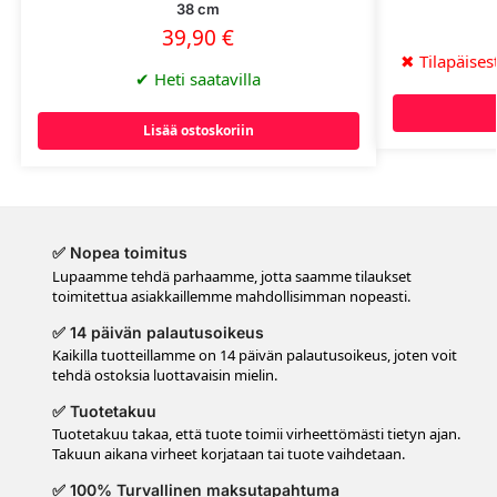
38 cm
39,90
€
✖
Tilapäisest
✔
Heti saatavilla
Lisää ostoskoriin
✅ Nopea toimitus
Lupaamme tehdä parhaamme, jotta saamme tilaukset
toimitettua asiakkaillemme mahdollisimman nopeasti.
✅ 14 päivän palautusoikeus
Kaikilla tuotteillamme on 14 päivän palautusoikeus, joten voit
tehdä ostoksia luottavaisin mielin.
✅ Tuotetakuu
Tuotetakuu takaa, että tuote toimii virheettömästi tietyn ajan.
Takuun aikana virheet korjataan tai tuote vaihdetaan.
✅ 100% Turvallinen maksutapahtuma