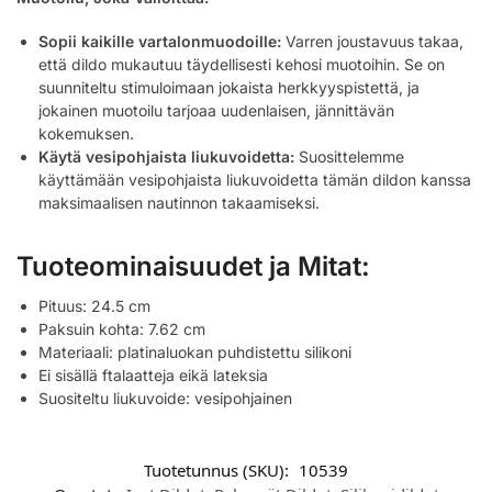
Sopii kaikille vartalonmuodoille:
Varren joustavuus takaa,
että dildo mukautuu täydellisesti kehosi muotoihin. Se on
suunniteltu stimuloimaan jokaista herkkyyspistettä, ja
jokainen muotoilu tarjoaa uudenlaisen, jännittävän
kokemuksen.
Käytä vesipohjaista liukuvoidetta:
Suosittelemme
käyttämään vesipohjaista liukuvoidetta tämän dildon kanssa
maksimaalisen nautinnon takaamiseksi.
Tuoteominaisuudet ja Mitat:
Pituus: 24.5 cm
Paksuin kohta: 7.62 cm
Materiaali: platinaluokan puhdistettu silikoni
Ei sisällä ftalaatteja eikä lateksia
Suositeltu liukuvoide: vesipohjainen
Tuotetunnus (SKU):
10539