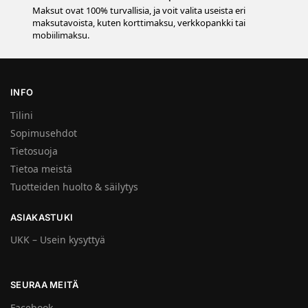
Maksut ovat 100% turvallisia, ja voit valita useista eri
maksutavoista, kuten korttimaksu, verkkopankki tai
mobiilimaksu.
INFO
Tilini
Sopimusehdot
Tietosuoja
Tietoa meistä
Tuotteiden huolto & säilytys
ASIAKASTUKI
UKK – Usein kysyttyä
SEURAA MEITÄ
Facebook