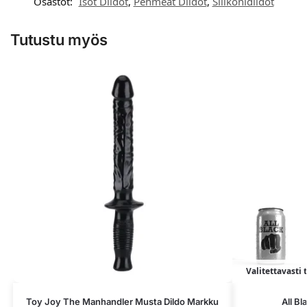
Osastot:
Isot Dildot
,
Pehmeät Dildot
,
Silikonidildot
Tutustu myös
Valitettavasti 
Toy Joy The Manhandler Musta Dildo Markku
All Bl