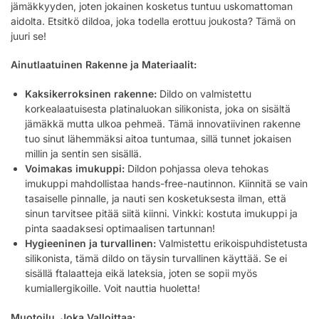
jämäkkyyden, joten jokainen kosketus tuntuu uskomattoman
aidolta. Etsitkö dildoa, joka todella erottuu joukosta? Tämä on
juuri se!
Ainutlaatuinen Rakenne ja Materiaalit:
Kaksikerroksinen rakenne:
Dildo on valmistettu
korkealaatuisesta platinaluokan silikonista, joka on sisältä
jämäkkä mutta ulkoa pehmeä. Tämä innovatiivinen rakenne
tuo sinut lähemmäksi aitoa tuntumaa, sillä tunnet jokaisen
millin ja sentin sen sisällä.
Voimakas imukuppi:
Dildon pohjassa oleva tehokas
imukuppi mahdollistaa hands-free-nautinnon. Kiinnitä se vain
tasaiselle pinnalle, ja nauti sen kosketuksesta ilman, että
sinun tarvitsee pitää siitä kiinni. Vinkki: kostuta imukuppi ja
pinta saadaksesi optimaalisen tartunnan!
Hygieeninen ja turvallinen:
Valmistettu erikoispuhdistetusta
silikonista, tämä dildo on täysin turvallinen käyttää. Se ei
sisällä ftalaatteja eikä lateksia, joten se sopii myös
kumiallergikoille. Voit nauttia huoletta!
Muotoilu, Joka Valloittaa: