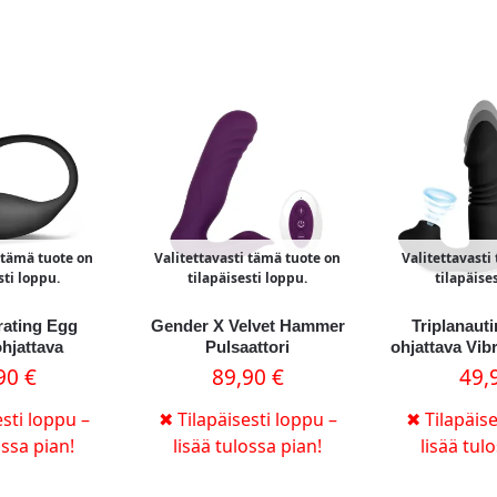
i tämä tuote on
Valitettavasti tämä tuote on
Valitettavasti
sti loppu.
tilapäisesti loppu.
tilapäise
rating Egg
Gender X Velvet Hammer
Triplanaut
hjattava
Pulsaattori
ohjattava Vib
,90
€
89,90
€
49,
sti loppu –
✖
Tilapäisesti loppu –
✖
Tilapäise
ossa pian!
lisää tulossa pian!
lisää tul