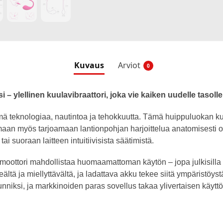
Kuvaus
Arviot
0
 – ylellinen kuulavibraattori, joka vie kaiken uudelle tasolle
mä teknologiaa, nautintoa ja tehokkuutta. Tämä huippuluokan kuu
amaan myös tarjoamaan lantionpohjan harjoittelua anatomisesti oi
ai suoraan laitteen intuitiivisista säätimistä.
moottori mahdollistaa huomaamattoman käytön – jopa julkisilla 
ältä ja miellyttävältä, ja ladattava akku tekee siitä ympäristöystä
 tunniksi, ja markkinoiden paras sovellus takaa ylivertaisen käy