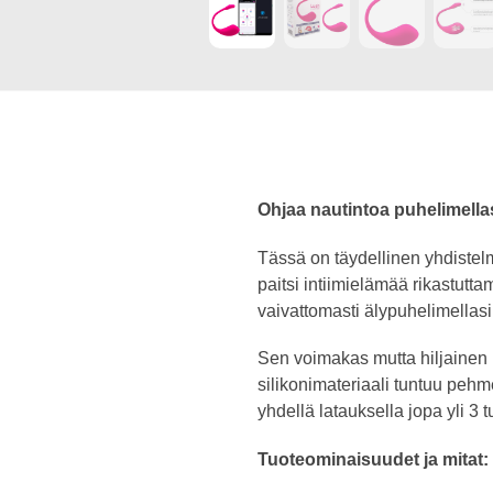
Ohjaa nautintoa puhelimellasi
Tässä on täydellinen yhdistel
paitsi intiimielämää rikastutt
vaivattomasti älypuhelimellasi t
Sen voimakas mutta hiljainen 
silikonimateriaali tuntuu pehme
yhdellä latauksella jopa yli 3
Tuoteominaisuudet ja mitat: