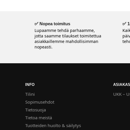
✅ Nopea toimitus
✅ 1
Lupaamme tehdä parhaamme,
Kai
jotta saamme tilaukset toimitettua
päi
asiakkaillemme mahdollisimman
tehd
nopeasti.
INFO
ASIAKAS
Tilini
UKK – Us
Sopimusehdot
Tietosuoja
Tietoa meistä
Tuotteiden huolto & säilytys