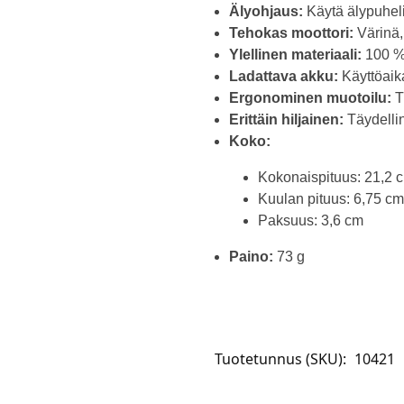
Älyohjaus:
Käytä älypuheli
Tehokas moottori:
Värinä, 
Ylellinen materiaali:
100 % 
Ladattava akku:
Käyttöaika 
Ergonominen muotoilu:
T
Erittäin hiljainen:
Täydelli
Koko:
Kokonaispituus: 21,2 
Kuulan pituus: 6,75 cm
Paksuus: 3,6 cm
Paino:
73 g
Tuotetunnus (SKU):
10421