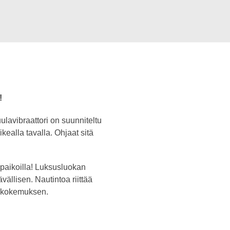
!
lavibraattori on suunniteltu
kealla tavalla. Ohjaat sitä
paikoilla! Luksusluokan
vällisen. Nautintoa riittää
ttökokemuksen.