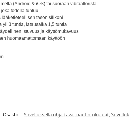
mella (Android & iOS) tai suoraan vibraattorista
joka todella tuntuu
lääketieteellisen tason silikoni
yli 3 tuntia, latausaika 1,5 tuntia
äydellinen istuvuus ja käyttömukavuus
nen huomaamattomaan käyttöön
cm
Osastot:
Sovelluksella ohjattavat nautintokuulat
,
Sovelluk