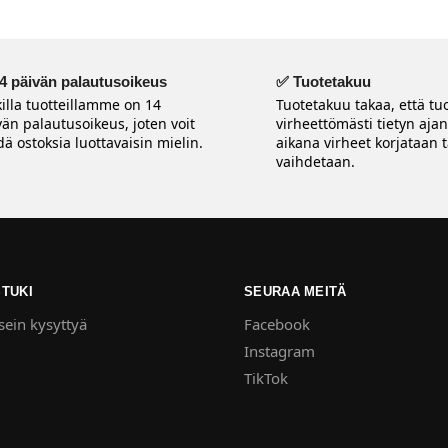
4 päivän palautusoikeus
✅ Tuotetakuu
killa tuotteillamme on 14
Tuotetakuu takaa, että tuo
vän palautusoikeus, joten voit
virheettömästi tietyn aja
ä ostoksia luottavaisin mielin.
aikana virheet korjataan t
vaihdetaan.
TUKI
SEURAA MEITÄ
ein kysyttyä
Facebook
Instagram
TikTok