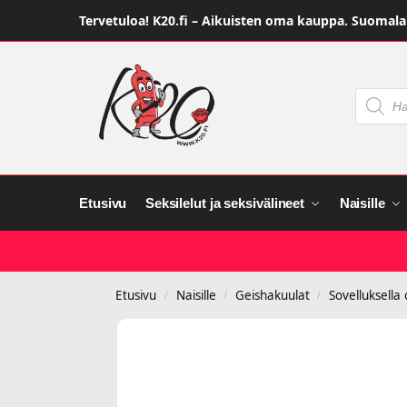
Tervetuloa! K20.fi – Aikuisten oma kauppa. Suomalai
Etusivu
Seksilelut ja seksivälineet
Naisille
Etusivu
Naisille
Geishakuulat
Sovelluksella
/
/
/