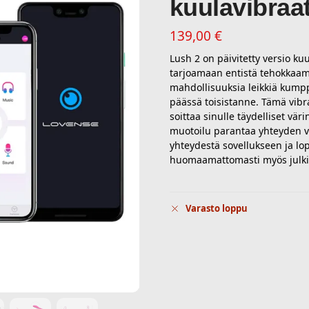
kuulavibraat
139,00
€
Lush 2 on päivitetty versio ku
tarjoamaan entistä tehokkaam
mahdollisuuksia leikkiä kumpp
päässä toisistanne. Tämä vibr
soittaa sinulle täydelliset värin
muotoilu parantaa yhteyden v
yhteydestä sovellukseen ja lop
huomaamattomasti myös julkisi
Varasto loppu