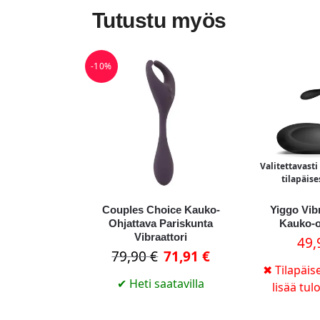
Tutustu myös
-10%
Valitettavast
tilapäise
Couples Choice Kauko-
Yiggo Vib
Ohjattava Pariskunta
Kauko-o
Vibraattori
49
79,90
€
71,91
€
✖
Tilapäise
✔
Heti saatavilla
lisää tul