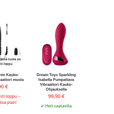
 tämä tuote on
sti loppu.
into Kauko-
Dream Toys Sparkling
raattori musta
Isabella Pumpattava
Vibraattori Kauko-
90
€
Ohjauksella
99,90
€
sti loppu –
ossa pian!
✔
Heti saatavilla