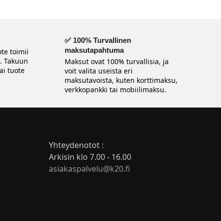
✅ 100% Turvallinen
maksutapahtuma
te toimii
n. Takuun
Maksut ovat 100% turvallisia, ja
ai tuote
voit valita useista eri
maksutavoista, kuten korttimaksu,
verkkopankki tai mobiilimaksu.
Yhteydenotot :
Arkisin klo 7.00 - 16.00
asiakaspalvelu@k20.fi