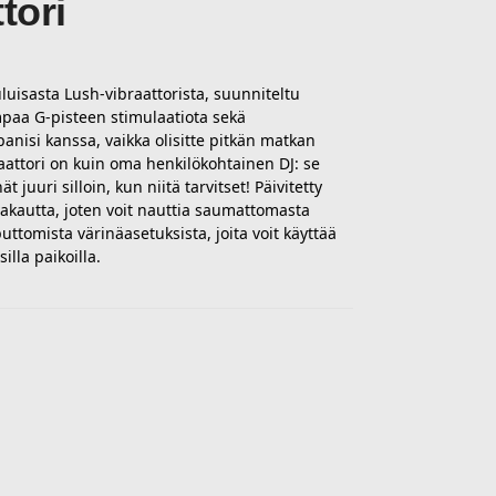
tori
uluisasta Lush-vibraattorista, suunniteltu
paa G-pisteen stimulaatiota sekä
anisi kanssa, vaikka olisitte pitkän matkan
aattori on kuin oma henkilökohtainen DJ: se
ät juuri silloin, kun niitä tarvitset! Päivitetty
akautta, joten voit nauttia saumattomasta
uttomista värinäasetuksista, joita voit käyttää
lla paikoilla.