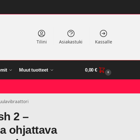
Tilini
Asiakastuki
Kassalle
mit
Muut tuotteet
0,00
€
0
uulavibraattori
h 2 –
a ohjattava