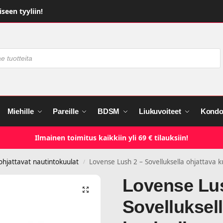
seen tyyliin!
Miehille
Pareille
BDSM
Liukuvoiteet
Kondo
Ilmainen toimitus kaikkiin yli 69 € tilauksiin!
 ohjattavat nautintokuulat
Lovense Lush 2 – Sovelluksella ohjattava k
/
Lovense Lus
Sovelluksell