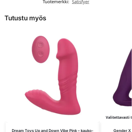
Tuotemerkki:
Satisfyer
Tutustu myös
Valitettavasti 
Dream Toys Up and Down Vibe Pink – kauko-
Gender X 