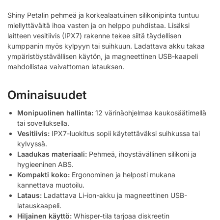
Shiny Petalin pehmeä ja korkealaatuinen silikonipinta tuntuu
miellyttävältä ihoa vasten ja on helppo puhdistaa. Lisäksi
laitteen vesitiivis (IPX7) rakenne tekee siitä täydellisen
kumppanin myös kylpyyn tai suihkuun. Ladattava akku takaa
ympäristöystävällisen käytön, ja magneettinen USB-kaapeli
mahdollistaa vaivattoman latauksen.
Ominaisuudet
Monipuolinen hallinta:
12 värinäohjelmaa kaukosäätimellä
tai sovelluksella.
Vesitiivis:
IPX7-luokitus sopii käytettäväksi suihkussa tai
kylvyssä.
Laadukas materiaali:
Pehmeä, ihoystävällinen silikoni ja
hygieeninen ABS.
Kompakti koko:
Ergonominen ja helposti mukana
kannettava muotoilu.
Lataus:
Ladattava Li-ion-akku ja magneettinen USB-
latauskaapeli.
Hiljainen käyttö:
Whisper-tila tarjoaa diskreetin