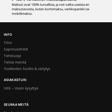
Maksut ovat 100% turvallisia, ja voit valita useista eri
maksutavoista, kuten korttimaksu, verkkopankki tai
mobiilimaksu.
INFO
Tilini
Sopimusehdot
Tietosuoja
Tietoa meistä
Tuotteiden huolto & säilytys
ASIAKASTUKI
UKK – Usein kysyttyä
SEURAA MEITÄ