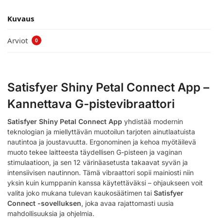
Kuvaus
Arviot
0
Satisfyer Shiny Petal Connect App –
Kannettava G-pistevibraattori
Satisfyer Shiny Petal Connect App
yhdistää modernin
teknologian ja miellyttävän muotoilun tarjoten ainutlaatuista
nautintoa ja joustavuutta. Ergonominen ja kehoa myötäilevä
muoto tekee laitteesta täydellisen G-pisteen ja vaginan
stimulaatioon, ja sen 12 värinäasetusta takaavat syvän ja
intensiivisen nautinnon. Tämä vibraattori sopii mainiosti niin
yksin kuin kumppanin kanssa käytettäväksi – ohjaukseen voit
valita joko mukana tulevan kaukosäätimen tai
Satisfyer
Connect -sovelluksen
, joka avaa rajattomasti uusia
mahdollisuuksia ja ohjelmia.