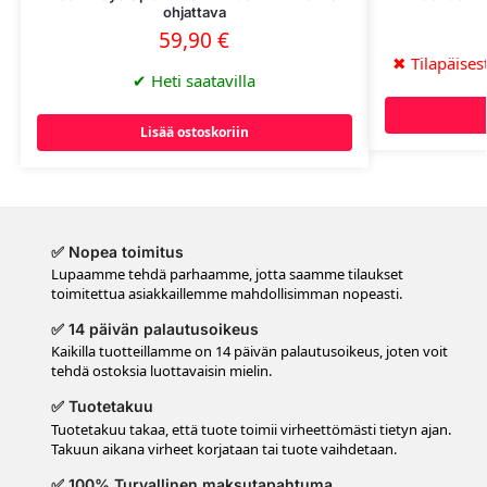
ohjattava
59,90
€
✖
Tilapäisest
✔
Heti saatavilla
Lisää ostoskoriin
✅ Nopea toimitus
Lupaamme tehdä parhaamme, jotta saamme tilaukset
toimitettua asiakkaillemme mahdollisimman nopeasti.
✅ 14 päivän palautusoikeus
Kaikilla tuotteillamme on 14 päivän palautusoikeus, joten voit
tehdä ostoksia luottavaisin mielin.
✅ Tuotetakuu
Tuotetakuu takaa, että tuote toimii virheettömästi tietyn ajan.
Takuun aikana virheet korjataan tai tuote vaihdetaan.
✅ 100% Turvallinen maksutapahtuma