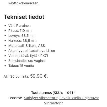
käyttökokemuksen.
Tekniset tiedot
Väri: Punainen
Pituus: 110 mm
Leveys: 38,5 mm
Korkeus: 38,5 mm
Materiaali: Silikoni, ABS
Akun tyyppi: Ladattava Li-ion
Vedenpitävä: Kyllä (IPX7)
Stimulaatioalue: Vagina
Takuu: 15 vuotta
59,90
€
Alin 30 pv hinta:
.
Tuotetunnus (SKU):
10414
Osastot:
Satisfyer vibraattorit
,
Sovelluksella Ohjattavat
Vibraattorit