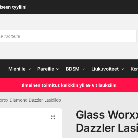
seen tyyliin!
Miehille
Pareille
BDSM
Liukuvoiteet
Ko
Ilmainen toimitus kaikkiin yli 69 € tilauksiin!
orxx Diamond Dazzler Lasidildo
Glass Worx
Dazzler Lasi