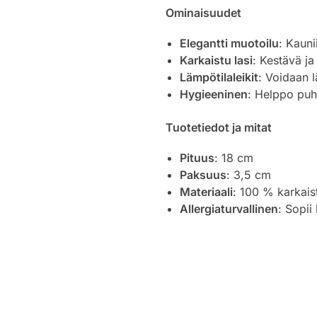
Ominaisuudet
Elegantti muotoilu
: Kaunii
Karkaistu lasi
: Kestävä ja
Lämpötilaleikit
: Voidaan l
Hygieeninen
: Helppo puhd
Tuotetiedot ja mitat
Pituus
: 18 cm
Paksuus
: 3,5 cm
Materiaali
: 100 % karkais
Allergiaturvallinen
: Sopii 