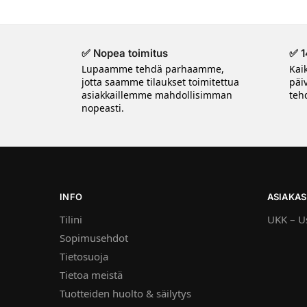
✅ Nopea toimitus
✅ 1
Lupaamme tehdä parhaamme,
Kai
jotta saamme tilaukset toimitettua
päi
asiakkaillemme mahdollisimman
tehd
nopeasti.
INFO
ASIAKAS
Tilini
UKK – Us
Sopimusehdot
Tietosuoja
Tietoa meistä
Tuotteiden huolto & säilytys