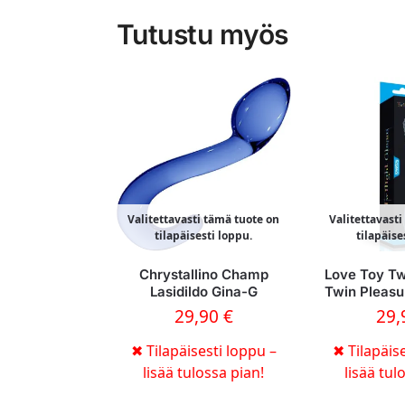
Tutustu myös
Valitettavasti tämä tuote on
Valitettavast
tilapäisesti loppu.
tilapäise
Chrystallino Champ
Love Toy Tw
Lasidildo Gina-G
Twin Pleasu
29,90
€
29
✖
Tilapäisesti loppu –
✖
Tilapäise
lisää tulossa pian!
lisää tul