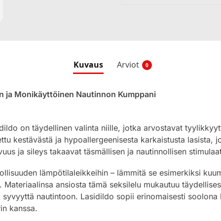
Kuvaus
Arviot
0
inen ja Monikäyttöinen Nautinnon Kumppani
dildo on täydellinen valinta niille, jotka arvostavat tyylikkyy
ettu kestävästä ja hypoallergeenisesta karkaistusta lasista, 
vuus ja sileys takaavat täsmällisen ja nautinnollisen stimulaa
llisuuden lämpötilaleikkeihin – lämmitä se esimerkiksi kuum
 Materiaalinsa ansiosta tämä seksilelu mukautuu täydellises
a syvyyttä nautintoon. Lasidildo sopii erinomaisesti soolona 
in kanssa.