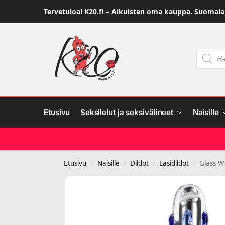
Tervetuloa! K20.fi – Aikuisten oma kauppa. Suomalai
Etusivu
Seksilelut ja seksivälineet
Naisille
Etusivu
Naisille
Dildot
Lasidildot
Glass W
/
/
/
/