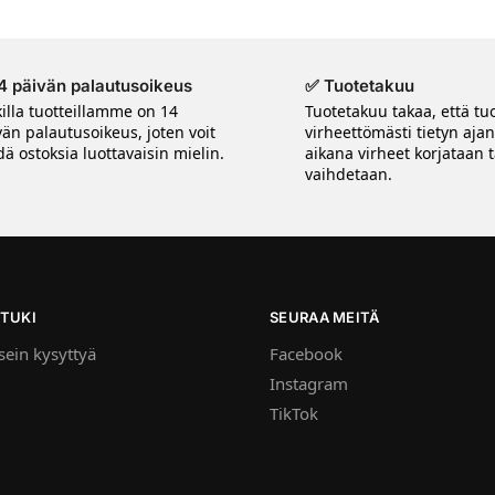
4 päivän palautusoikeus
✅ Tuotetakuu
killa tuotteillamme on 14
Tuotetakuu takaa, että tuo
vän palautusoikeus, joten voit
virheettömästi tietyn aja
ä ostoksia luottavaisin mielin.
aikana virheet korjataan t
vaihdetaan.
TUKI
SEURAA MEITÄ
ein kysyttyä
Facebook
Instagram
TikTok