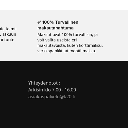
✅ 100% Turvallinen
maksutapahtuma
te toimii
n. Takuun
Maksut ovat 100% turvallisia, ja
ai tuote
voit valita useista eri
maksutavoista, kuten korttimaksu,
verkkopankki tai mobiilimaksu.
Yhteydenotot :
Arkisin klo 7.00 - 16.00
asiakaspalvelu@k20.fi