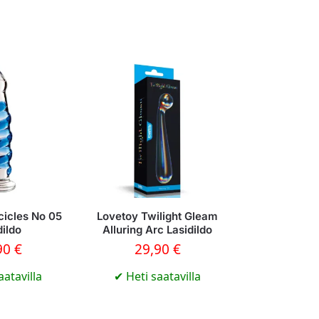
cicles No 05
Lovetoy Twilight Gleam
dildo
Alluring Arc Lasidildo
90
€
29,90
€
aatavilla
✔
Heti saatavilla