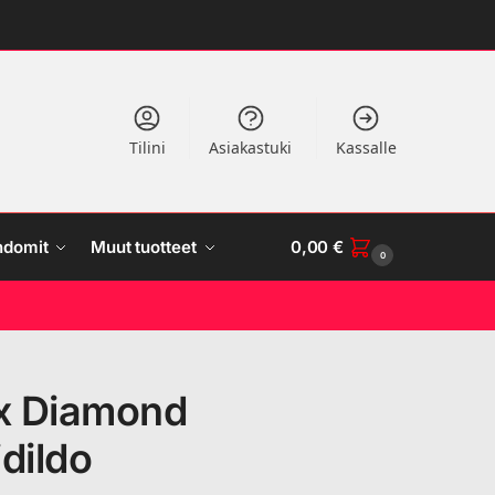
Tilini
Asiakastuki
Kassalle
ndomit
Muut tuotteet
0,00
€
0
x Diamond
dildo