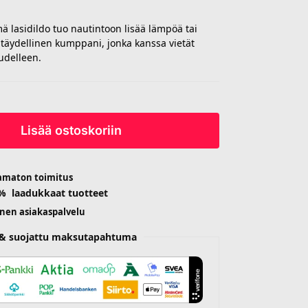
ä lasidildo tuo nautintoon lisää lämpöä tai
ja täydellinen kumppani, jonka kanssa vietät
udelleen.
Lisää ostoskoriin
amaton toimitus
 % laadukkaat tuotteet
inen asiakaspalvelu
n & suojattu maksutapahtuma