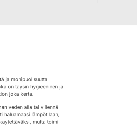
ttä ja monipuolisuutta
joka on täysin hygieeninen ja
tion joka kerta.
an veden alla tai viilennä
ti haluamaasi lämpötilaan,
käytettäväksi, mutta toimii