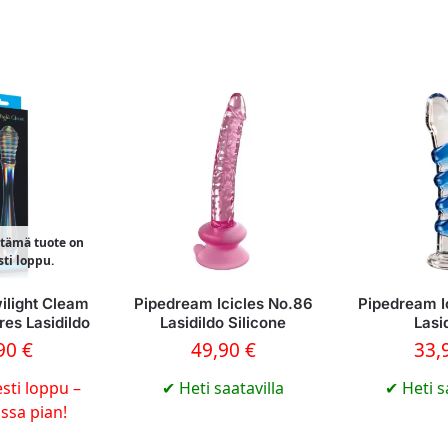
i tämä tuote on
sti loppu.
ilight Cleam
Pipedream Icicles No.86
Pipedream I
res Lasidildo
Lasidildo Silicone
Lasi
,90
€
49,90
€
33,
sti loppu –
✔
Heti saatavilla
✔
Heti s
ossa pian!