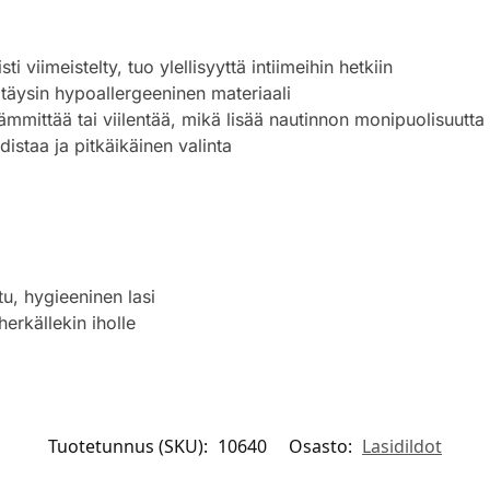
sti viimeistelty, tuo ylellisyyttä intiimeihin hetkiin
 täysin hypoallergeeninen materiaali
ämmittää tai viilentää, mikä lisää nautinnon monipuolisuutta
istaa ja pitkäikäinen valinta
tu, hygieeninen lasi
herkällekin iholle
Tuotetunnus (SKU):
10640
Osasto:
Lasidildot