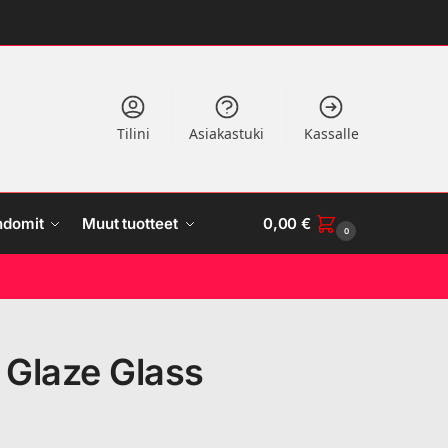
Tilini
Asiakastuki
Kassalle
ndomit
Muut tuotteet
0,00
€
0
 Glaze Glass