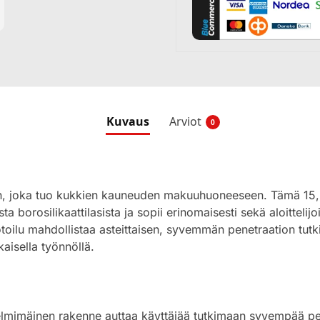
Kuvaus
Arviot
0
g
piin, joka tuo kukkien kauneuden makuuhuoneeseen. Tämä 15,
sta borosilikaattilasista ja sopii erinomaisesti sekä aloittelij
toilu mahdollistaa asteittaisen, syvemmän penetraation tutk
kaisella työnnöllä.
mimäinen rakenne auttaa käyttäjää tutkimaan syvempää pene