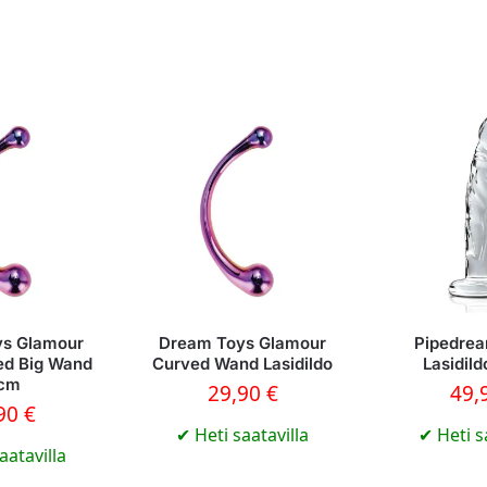
ys Glamour
Dream Toys Glamour
Pipedrea
ed Big Wand
Curved Wand Lasidildo
Lasidild
1cm
29,90
€
49,
,90
€
✔
Heti saatavilla
✔
Heti s
aatavilla