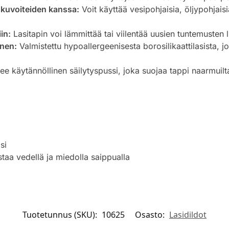
ukuvoiteiden kanssa:
Voit käyttää vesipohjaisia, öljypohjaisia
in:
Lasitapin voi lämmittää tai viilentää uusien tuntemusten 
inen:
Valmistettu hypoallergeenisesta borosilikaattilasista, 
e käytännöllinen säilytyspussi, joka suojaa tappi naarmuilt
si
aa vedellä ja miedolla saippualla
Tuotetunnus (SKU):
10625
Osasto:
Lasidildot