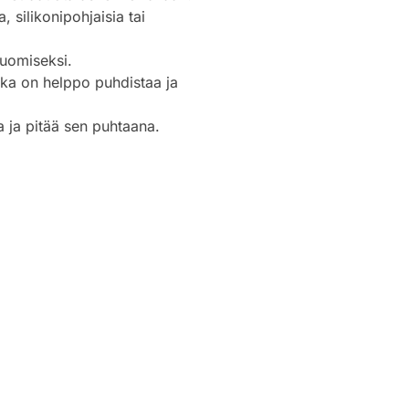
, silikonipohjaisia tai
luomiseksi.
joka on helppo puhdistaa ja
a ja pitää sen puhtaana.