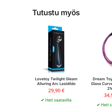
Tutustu myös
Lovetoy Twilight Gleam
Dream To
Alluring Arc Lasidildo
Glass Curv
2
29,90
€
34
✔
Heti saatavilla
✔
Heti s