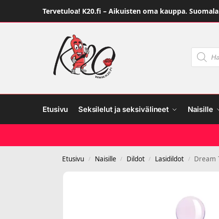
Tervetuloa! K20.fi – Aikuisten oma kauppa. Suomalai
Etusivu
Seksilelut ja seksivälineet
Naisille
Etusivu
Naisille
Dildot
Lasidildot
Dream T
/
/
/
/