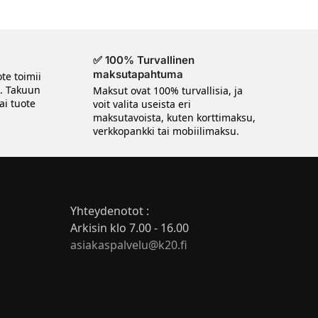
✅ 100% Turvallinen
maksutapahtuma
te toimii
n. Takuun
Maksut ovat 100% turvallisia, ja
ai tuote
voit valita useista eri
maksutavoista, kuten korttimaksu,
verkkopankki tai mobiilimaksu.
Yhteydenotot :
Arkisin klo 7.00 - 16.00
asiakaspalvelu@k20.fi