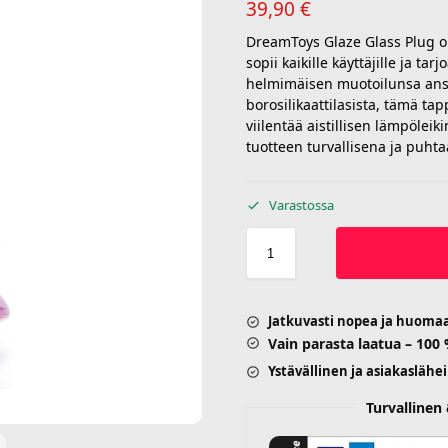
39,90
€
DreamToys Glaze Glass Plug on 
sopii kaikille käyttäjille ja t
helmimäisen muotoilunsa ansio
borosilikaattilasista, tämä ta
viilentää aistillisen lämpöleik
tuotteen turvallisena ja puhta
Varastossa
Jatkuvasti nopea ja huoma
Vain parasta laatua – 100
Ystävällinen ja asiakaslähe
Turvalline