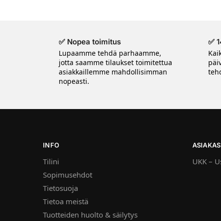
✅ Nopea toimitus
✅ 1
Lupaamme tehdä parhaamme,
Kai
jotta saamme tilaukset toimitettua
päi
asiakkaillemme mahdollisimman
tehd
nopeasti.
INFO
ASIAKAS
Tilini
UKK – Us
Sopimusehdot
Tietosuoja
Tietoa meistä
Tuotteiden huolto & säilytys