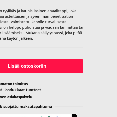
tyylikäs ja kaunis lasinen anaalitappi, joka
arjoaa asteittaisen ja syvemmän penetraation
sta. Valmistettu keholle turvallisesta
ppi on helppo puhdistaa ja voidaan lämmittää tai
in lisäämiseksi. Mukana säilytyspussi, joka pitää
ana käytön jälkeen.
Lisää ostoskoriin
amaton toimitus
 % laadukkaat tuotteet
inen asiakaspalvelu
n & suojattu maksutapahtuma