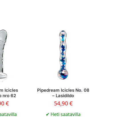
m Icicles
Pipedream Icicles No. 08
o nro 62
– Lasidildo
90
€
54,90
€
aatavilla
✔
Heti saatavilla