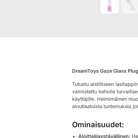
DreamToys Gaze Glass Plu
Tutustu aistilliseen lasitap
valmistettu keholle turvallise
käyttäjille. Helmimäinen muo
ainutlaatuisia tuntemuksia jo
Ominaisuudet:
Aloittelijaystävällinen:
Hel