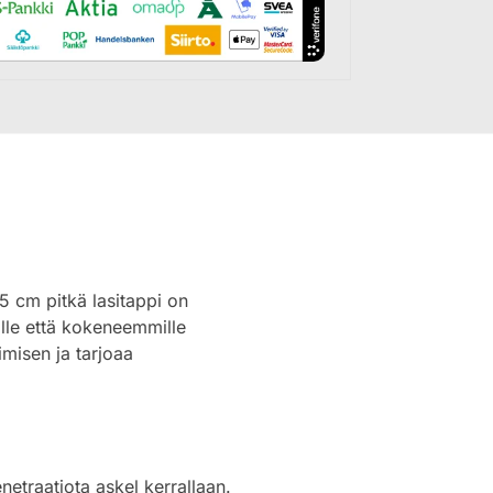
5 cm pitkä lasitappi on
oille että kokeneemmille
imisen ja tarjoaa
traatiota askel kerrallaan.