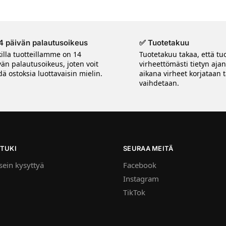
4 päivän palautusoikeus
✅ Tuotetakuu
killa tuotteillamme on 14
Tuotetakuu takaa, että tuo
vän palautusoikeus, joten voit
virheettömästi tietyn aja
ä ostoksia luottavaisin mielin.
aikana virheet korjataan t
vaihdetaan.
TUKI
SEURAA MEITÄ
ein kysyttyä
Facebook
Instagram
TikTok