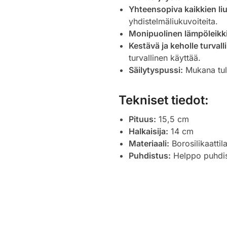
Yhteensopiva kaikkien li
yhdistelmäliukuvoiteita.
Monipuolinen lämpöleikki
Kestävä ja keholle turvall
turvallinen käyttää.
Säilytyspussi:
Mukana tule
Tekniset tiedot:
Pituus:
15,5 cm
Halkaisija:
14 cm
Materiaali:
Borosilikaattila
Puhdistus:
Helppo puhdist