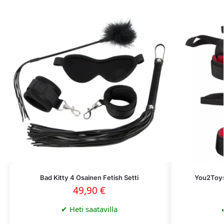
Bad Kitty 4 Osainen Fetish Setti
You2Toys
49,90
€
✔
Heti saatavilla