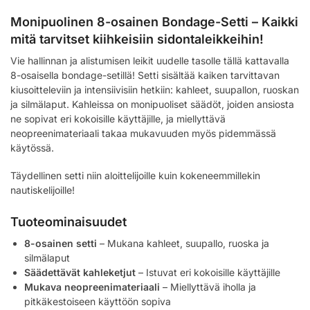
Monipuolinen 8-osainen Bondage-Setti – Kaikki
mitä tarvitset kiihkeisiin sidontaleikkeihin!
Vie hallinnan ja alistumisen leikit uudelle tasolle tällä kattavalla
8-osaisella bondage-setillä! Setti sisältää kaiken tarvittavan
kiusoitteleviin ja intensiivisiin hetkiin: kahleet, suupallon, ruoskan
ja silmälaput. Kahleissa on monipuoliset säädöt, joiden ansiosta
ne sopivat eri kokoisille käyttäjille, ja miellyttävä
neopreenimateriaali takaa mukavuuden myös pidemmässä
käytössä.
Täydellinen setti niin aloittelijoille kuin kokeneemmillekin
nautiskelijoille!
Tuoteominaisuudet
8-osainen setti
– Mukana kahleet, suupallo, ruoska ja
silmälaput
Säädettävät kahleketjut
– Istuvat eri kokoisille käyttäjille
Mukava neopreenimateriaali
– Miellyttävä iholla ja
pitkäkestoiseen käyttöön sopiva