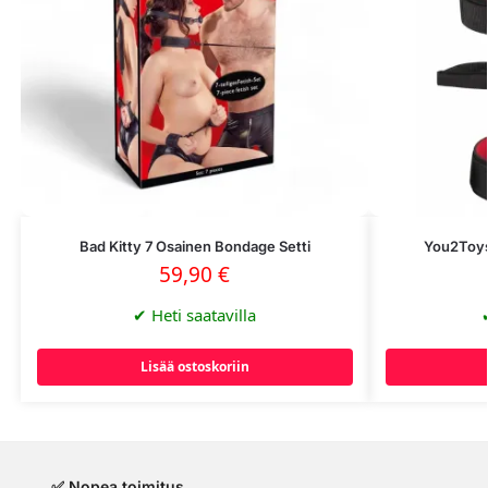
Bad Kitty 7 Osainen Bondage Setti
You2Toys
59,90
€
✔
Heti saatavilla
Lisää ostoskoriin
✅ Nopea toimitus