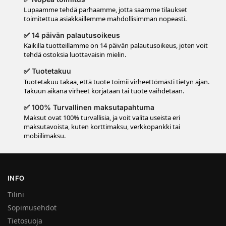
Lupaamme tehdä parhaamme, jotta saamme tilaukset
toimitettua asiakkaillemme mahdollisimman nopeasti.
✅ 14 päivän palautusoikeus
Kaikilla tuotteillamme on 14 päivän palautusoikeus, joten voit
tehdä ostoksia luottavaisin mielin.
✅ Tuotetakuu
Tuotetakuu takaa, että tuote toimii virheettömästi tietyn ajan.
Takuun aikana virheet korjataan tai tuote vaihdetaan.
✅ 100% Turvallinen maksutapahtuma
Maksut ovat 100% turvallisia, ja voit valita useista eri
maksutavoista, kuten korttimaksu, verkkopankki tai
mobiilimaksu.
INFO
Tilini
Sopimusehdot
Tietosuoja