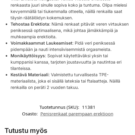
renkaasta juuri sinulle sopiva koko ja tuntuma. Olipa mielesi
kevyemmällä tai tiukemmalla otteella, näillä renkailla saat
täysin räätälöidyn kokemuksen.
Tehostaa Erektiota
: Nämä renkaat pitävät veren virtauksen
peniksessä optimaalisena, mikä johtaa jämäkkämpiä ja
muhkeampia erektioita.
Voimakkaammat Laukeamiset
: Pidä veri peniksessä
pidempään ja nauti intensiivisemmistä orgasmeista.
Monikäyttöisyys
: Sopivat käytettäväksi yksin tai
kumppanisi kanssa, tarjoten joustavuutta ja nautintoa eri
tilanteissa.
Kestävä Materiaali
: Valmistettu turvallisesta TPE-
materiaalista, joka ei sisällä lateksia tai ftalaatteja. Näillä
renkailla on peräti 2 vuoden takuu.
Tuotetunnus (SKU):
11381
Osasto:
Penisrenkaat parempaan erektioon
Tutustu myös