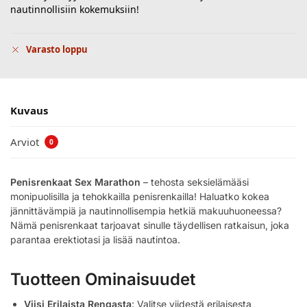
nautinnollisiin kokemuksiin!
Varasto loppu
Kuvaus
Arviot
0
Penisrenkaat Sex Marathon
– tehosta seksielämääsi
monipuolisilla ja tehokkailla penisrenkailla! Haluatko kokea
jännittävämpiä ja nautinnollisempia hetkiä makuuhuoneessa?
Nämä penisrenkaat tarjoavat sinulle täydellisen ratkaisun, joka
parantaa erektiotasi ja lisää nautintoa.
Tuotteen Ominaisuudet
Viisi Erilaista Rengasta
: Valitse viidestä erilaisesta