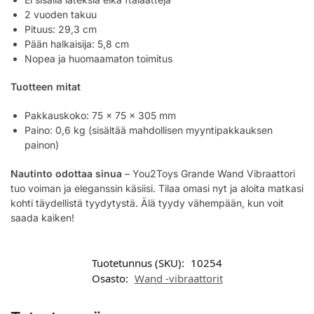
2 vuoden takuu
Pituus: 29,3 cm
Pään halkaisija: 5,8 cm
Nopea ja huomaamaton toimitus
Tuotteen mitat
Pakkauskoko: 75 x 75 x 305 mm
Paino: 0,6 kg (sisältää mahdollisen myyntipakkauksen
painon)
Nautinto odottaa sinua
– You2Toys Grande Wand Vibraattori
tuo voiman ja eleganssin käsiisi. Tilaa omasi nyt ja aloita matkasi
kohti täydellistä tyydytystä. Älä tyydy vähempään, kun voit
saada kaiken!
Tuotetunnus (SKU):
10254
Osasto:
Wand -vibraattorit