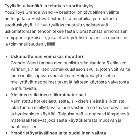
Tyylikäs ulkonäkö ja tehokas suorituskyky
You2Toys Grande Wand -vibraattori on täydellinen valinta
heille, jotka arvostavat esteettistä muotoilua ja tehokasta
suorituskykyä. Hillityn tyylikäs muotoilu yhdistettynä
uskomattomaan tehoon tekee tästä vibraattorista erinomaisen
kumppanin jokaiselle, joka etsii täydellistä balanssia muotoilun
ja toiminnallisuuden välillä.
Uskomattoman voimakas moottori
Grande Wand tarjoaa monipuolista stimulaatiota 5 erilaisen
värinän ja 7 erillisen voimakkuustason avulla, joten voit valita
juuri sinulle sopivan yhdistelmän. Helppokäyttöiset ja
miellyttävät näppäimet tekevät laitteen käytöstä vaivatonta
ja intuitiivista.
Ylellinen silkkinen silikonimateriaali
Valmistettu korkealaatuisesta, silkkisen sileästä silikonista,
joka tuntuu miellyttävältä ihoa vasten ja on täysin turvallinen
ja hygieeninen käyttää. Taipuisa pää ja nopeasti lämpenevä
materiaali tekevät jokaisesta käyttökerrasta mukavan ja
nautinnollisen.
Ympäristöystävällinen ja taloudellinen valinta