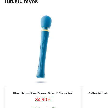
Tutustu myös
Blush Novelties Dianna Wand Vibraattori
A-Gusto Lada
84,90
€