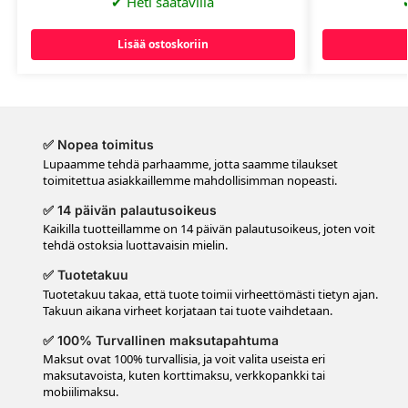
✔
Heti saatavilla
Lisää ostoskoriin
✅ Nopea toimitus
Lupaamme tehdä parhaamme, jotta saamme tilaukset
toimitettua asiakkaillemme mahdollisimman nopeasti.
✅ 14 päivän palautusoikeus
Kaikilla tuotteillamme on 14 päivän palautusoikeus, joten voit
tehdä ostoksia luottavaisin mielin.
✅ Tuotetakuu
Tuotetakuu takaa, että tuote toimii virheettömästi tietyn ajan.
Takuun aikana virheet korjataan tai tuote vaihdetaan.
✅ 100% Turvallinen maksutapahtuma
Maksut ovat 100% turvallisia, ja voit valita useista eri
maksutavoista, kuten korttimaksu, verkkopankki tai
mobiilimaksu.