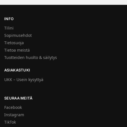
INFO
Tilini
Sopimusehdot
Tietosuoja
Tietoa meistä
Tuotteiden huolto & säilytys
ASIAKASTUKI
UKK – Usein kysyttyä
SEURAA MEITÄ
Facebook
Instagram
TikTok