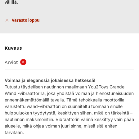
välillä.
Varasto loppu
Kuvaus
Arviot
0
Voimaa ja eleganssia jokaisessa hetkessä!
Tutustu täydellisen nautinnon maailmaan You2Toys Grande
Wand -vibraattorilla, joka yhdistää voiman ja hienostuneisuuden
ennennäkemättömällä tavalla. Tämä tehokkaalla moottorilla
varustettu wand-vibraattori on suunniteltu tuomaan sinulle
huippuluokan tyydytystä, keskittyen siihen, mikä on tärkeintä –
nautinnon maksimointiin. Vibraattorin värinä keskittyy vain pään
alueelle, mikä ohjaa voiman juuri sinne, missä sitä eniten
tarvitaan.