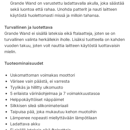
Grande Wand on varustettu ladattavalla akulla, joka säästää
sekä luontoa että rahaa. Unohda patterit ja nauti laitteen
käytöstä huolettomasti missä ja milloin tahansa.
Turvallinen ja luotettava
Grande Wand ei sisällä lateksia eikä ftalaatteja, joten se on
turvallinen valinta herkällekin iholle. Lisäksi tuotteella on kahden
vuoden takuu, joten voit nauttia laitteen käytöstä luottavaisin
mielin.
Tuoteominaisuudet
Uskomattoman voimakas moottori
Värisee vain päästä, ei varresta
Tyylikäs ja hillitty ulkomuoto
5 erilaista värinäohjelmaa ja 7 voimakkuustasoa
Helppokäyttöiset näppäimet
Silkkisen sileä silikonimateriaali
Taipuisa pää, joka mukautuu kehon muotoihin
Lämpenee nopeasti miellyttävään lämpötilaan
Ladattava akku
Ei sisällä lateksia eikä ftalaatteja