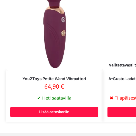
Valitettavasti 
You2Toys Petite Wand Vibraattori
A-Gusto Ladat
64,90
€
✔
Heti saatavilla
✖
Tilapäisest
Lisää ostoskoriin