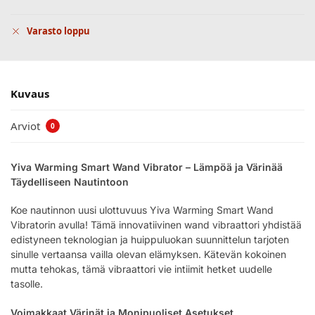
Varasto loppu
Kuvaus
Arviot
0
Yiva Warming Smart Wand Vibrator – Lämpöä ja Värinää
Täydelliseen Nautintoon
Koe nautinnon uusi ulottuvuus Yiva Warming Smart Wand
Vibratorin avulla! Tämä innovatiivinen wand vibraattori yhdistää
edistyneen teknologian ja huippuluokan suunnittelun tarjoten
sinulle vertaansa vailla olevan elämyksen. Kätevän kokoinen
mutta tehokas, tämä vibraattori vie intiimit hetket uudelle
tasolle.
Voimakkaat Värinät ja Monipuoliset Asetukset