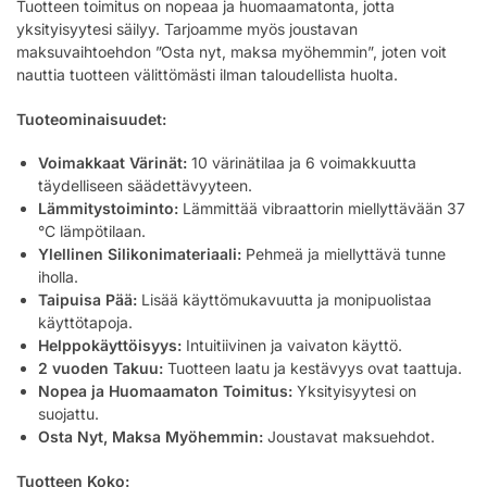
Tuotteen toimitus on nopeaa ja huomaamatonta, jotta
yksityisyytesi säilyy. Tarjoamme myös joustavan
maksuvaihtoehdon ”Osta nyt, maksa myöhemmin”, joten voit
nauttia tuotteen välittömästi ilman taloudellista huolta.
Tuoteominaisuudet:
Voimakkaat Värinät:
10 värinätilaa ja 6 voimakkuutta
täydelliseen säädettävyyteen.
Lämmitystoiminto:
Lämmittää vibraattorin miellyttävään 37
°C lämpötilaan.
Ylellinen Silikonimateriaali:
Pehmeä ja miellyttävä tunne
iholla.
Taipuisa Pää:
Lisää käyttömukavuutta ja monipuolistaa
käyttötapoja.
Helppokäyttöisyys:
Intuitiivinen ja vaivaton käyttö.
2 vuoden Takuu:
Tuotteen laatu ja kestävyys ovat taattuja.
Nopea ja Huomaamaton Toimitus:
Yksityisyytesi on
suojattu.
Osta Nyt, Maksa Myöhemmin:
Joustavat maksuehdot.
Tuotteen Koko: