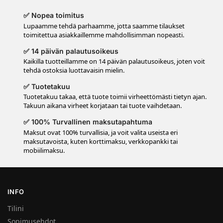
✅ Nopea toimitus
Lupaamme tehdä parhaamme, jotta saamme tilaukset
toimitettua asiakkaillemme mahdollisimman nopeasti.
✅ 14 päivän palautusoikeus
Kaikilla tuotteillamme on 14 päivän palautusoikeus, joten voit
tehdä ostoksia luottavaisin mielin.
✅ Tuotetakuu
Tuotetakuu takaa, että tuote toimii virheettömästi tietyn ajan.
Takuun aikana virheet korjataan tai tuote vaihdetaan.
✅ 100% Turvallinen maksutapahtuma
Maksut ovat 100% turvallisia, ja voit valita useista eri
maksutavoista, kuten korttimaksu, verkkopankki tai
mobiilimaksu.
INFO
Tilini
Sopimusehdot