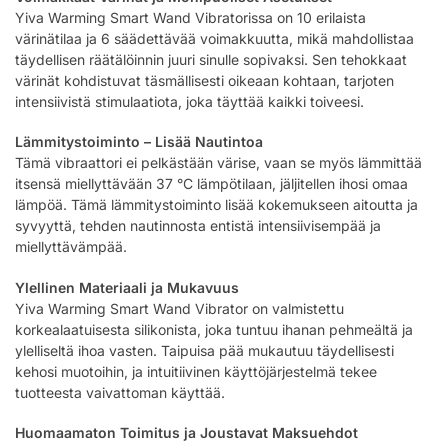
Yiva Warming Smart Wand Vibratorissa on 10 erilaista
värinätilaa ja 6 säädettävää voimakkuutta, mikä mahdollistaa
täydellisen räätälöinnin juuri sinulle sopivaksi. Sen tehokkaat
värinät kohdistuvat täsmällisesti oikeaan kohtaan, tarjoten
intensiivistä stimulaatiota, joka täyttää kaikki toiveesi.
Lämmitystoiminto – Lisää Nautintoa
Tämä vibraattori ei pelkästään värise, vaan se myös lämmittää
itsensä miellyttävään 37 °C lämpötilaan, jäljitellen ihosi omaa
lämpöä. Tämä lämmitystoiminto lisää kokemukseen aitoutta ja
syvyyttä, tehden nautinnosta entistä intensiivisempää ja
miellyttävämpää.
Ylellinen Materiaali ja Mukavuus
Yiva Warming Smart Wand Vibrator on valmistettu
korkealaatuisesta silikonista, joka tuntuu ihanan pehmeältä ja
ylelliseltä ihoa vasten. Taipuisa pää mukautuu täydellisesti
kehosi muotoihin, ja intuitiivinen käyttöjärjestelmä tekee
tuotteesta vaivattoman käyttää.
Huomaamaton Toimitus ja Joustavat Maksuehdot