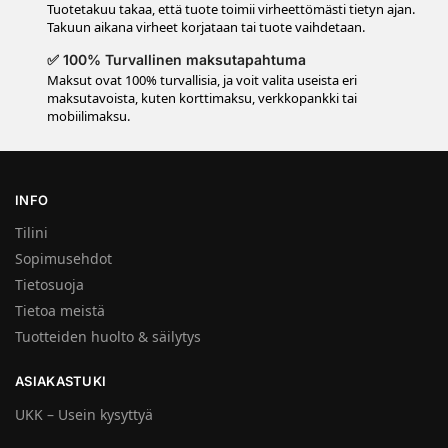
Tuotetakuu takaa, että tuote toimii virheettömästi tietyn ajan.
Takuun aikana virheet korjataan tai tuote vaihdetaan.
✅ 100% Turvallinen maksutapahtuma
Maksut ovat 100% turvallisia, ja voit valita useista eri
maksutavoista, kuten korttimaksu, verkkopankki tai
mobiilimaksu.
INFO
Tilini
Sopimusehdot
Tietosuoja
Tietoa meistä
Tuotteiden huolto & säilytys
ASIAKASTUKI
UKK – Usein kysyttyä