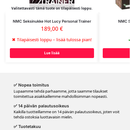
Valitettavasti tämä tuote on tilapäisesti loppu.
NMC Seksinukke Hot Lucy Personal Trainer
NMC Se
189,00
€
✖
Tilapäisesti loppu – lisää tulossa pian!
Lue lisää
✅ Nopea toimitus
Lupaamme tehdä parhaamme, jotta saamme tilaukset
toimitettua asiakkaillemme mahdollisimman nopeasti.
✅ 14 päivän palautusoikeus
Kaikilla tuotteillamme on 14 päivän palautusoikeus, joten voit
tehdä ostoksia luottavaisin mielin.
✅ Tuotetakuu