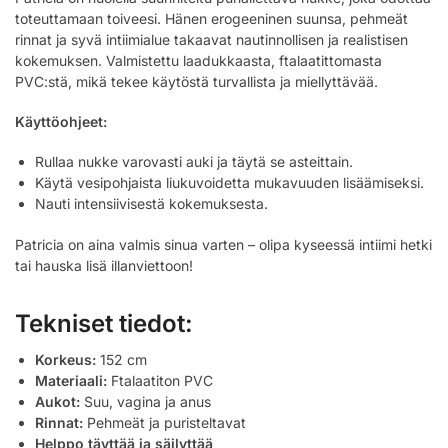
toteuttamaan toiveesi. Hänen erogeeninen suunsa, pehmeät
rinnat ja syvä intiimialue takaavat nautinnollisen ja realistisen
kokemuksen. Valmistettu laadukkaasta, ftalaatittomasta
PVC:stä, mikä tekee käytöstä turvallista ja miellyttävää.
Käyttöohjeet:
Rullaa nukke varovasti auki ja täytä se asteittain.
Käytä vesipohjaista liukuvoidetta mukavuuden lisäämiseksi.
Nauti intensiivisestä kokemuksesta.
Patricia on aina valmis sinua varten – olipa kyseessä intiimi hetki
tai hauska lisä illanviettoon!
Tekniset tiedot:
Korkeus:
152 cm
Materiaali:
Ftalaatiton PVC
Aukot:
Suu, vagina ja anus
Rinnat:
Pehmeät ja puristeltavat
Helppo täyttää ja säilyttää