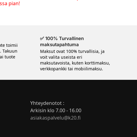
ossa pian!
✅ 100% Turvallinen
maksutapahtuma
te toimii
n. Takuun
Maksut ovat 100% turvallisia, ja
ai tuote
voit valita useista eri
maksutavoista, kuten korttimaksu,
verkkopankki tai mobiilimaksu.
Yhteydenotot :
Arkisin klo 7.00 - 16.00
asiakaspalvelu@k20.fi