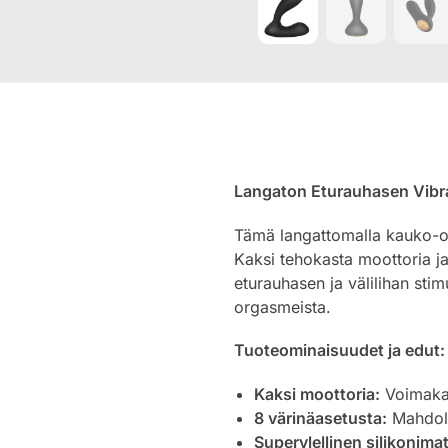
Langaton Eturauhasen Vibra
Tämä langattomalla kauko-ohj
Kaksi tehokasta moottoria ja
eturauhasen ja välilihan stimu
orgasmeista.
Tuoteominaisuudet ja edut:
Kaksi moottoria:
Voimakas 
8 värinäasetusta:
Mahdolli
Superylellinen silikonimat