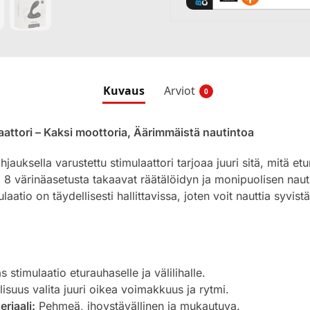
Kuvaus
Arviot
0
attori – Kaksi moottoria, Äärimmäistä nautintoa
auksella varustettu stimulaattori tarjoaa juuri sitä, mitä et
 8 värinäasetusta takaavat räätälöidyn ja monipuolisen nauti
laatio on täydellisesti hallittavissa, joten voit nauttia syvis
stimulaatio eturauhaselle ja välilihalle.
suus valita juuri oikea voimakkuus ja rytmi.
eriaali:
Pehmeä, ihoystävällinen ja mukautuva.