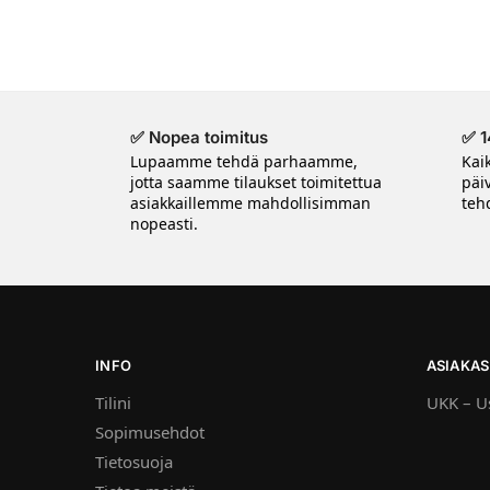
✅ Nopea toimitus
✅ 1
Lupaamme tehdä parhaamme,
Kai
jotta saamme tilaukset toimitettua
päi
asiakkaillemme mahdollisimman
tehd
nopeasti.
INFO
ASIAKAS
Tilini
UKK – Us
Sopimusehdot
Tietosuoja