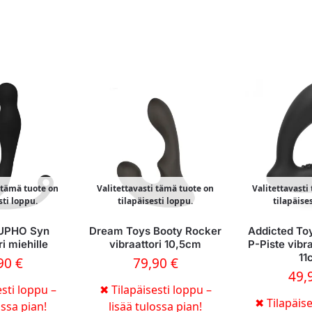
i tämä tuote on
Valitettavasti tämä tuote on
Valitettavasti
sti loppu.
tilapäisesti loppu.
tilapäise
EUPHO Syn
Dream Toys Booty Rocker
Addicted To
ri miehille
vibraattori 10,5cm
P-Piste vibr
11
,90
€
79,90
€
49,
sti loppu –
✖
Tilapäisesti loppu –
✖
Tilapäise
ossa pian!
lisää tulossa pian!