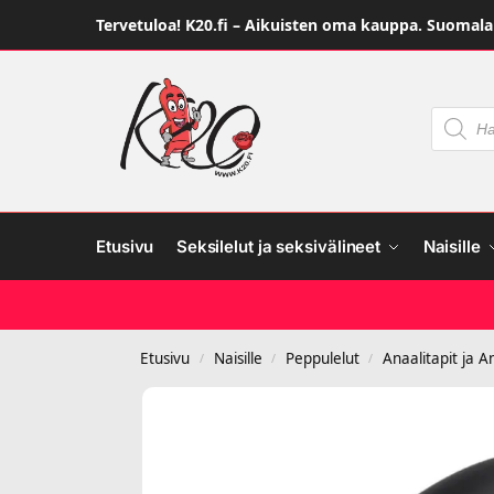
Tervetuloa! K20.fi – Aikuisten oma kauppa. Suomalai
Etusivu
Seksilelut ja seksivälineet
Naisille
Etusivu
Naisille
Peppulelut
Anaalitapit ja A
/
/
/