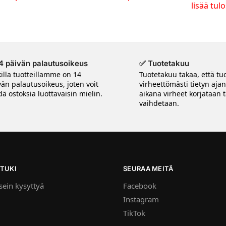
lisää tul
4 päivän palautusoikeus
✅ Tuotetakuu
killa tuotteillamme on 14
Tuotetakuu takaa, että tuo
vän palautusoikeus, joten voit
virheettömästi tietyn aja
ä ostoksia luottavaisin mielin.
aikana virheet korjataan t
vaihdetaan.
TUKI
SEURAA MEITÄ
ein kysyttyä
Facebook
Instagram
TikTok