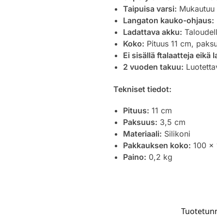
Taipuisa varsi:
Mukautuu k
Langaton kauko-ohjaus:
Ladattava akku:
Taloudell
Koko:
Pituus 11 cm, paks
Ei sisällä ftalaatteja eikä 
2 vuoden takuu:
Luotettav
Tekniset tiedot:
Pituus:
11 cm
Paksuus:
3,5 cm
Materiaali:
Silikoni
Pakkauksen koko:
100 x
Paino:
0,2 kg
Tuotetun