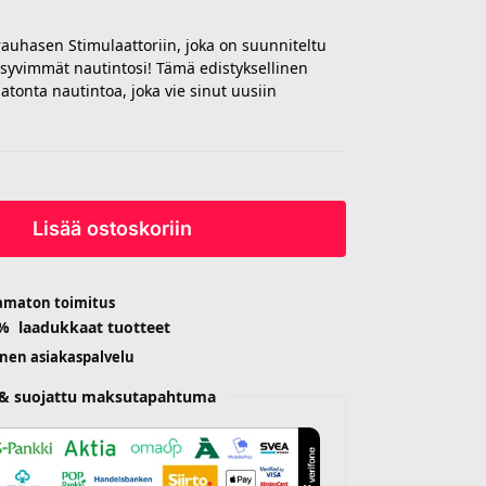
auhasen Stimulaattoriin, joka on suunniteltu
syvimmät nautintosi! Tämä edistyksellinen
tonta nautintoa, joka vie sinut uusiin
Lisää ostoskoriin
amaton toimitus
 % laadukkaat tuotteet
inen asiakaspalvelu
n & suojattu maksutapahtuma