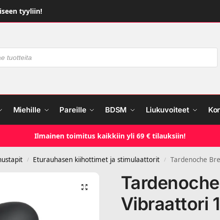
seen tyyliin!
Miehille
Pareille
BDSM
Liukuvoiteet
Ko
Ilmainen toimitus kaikkiin yli 69 € tilauksiin!
nustapit
Eturauhasen kiihottimet ja stimulaattorit
Tardenoche Bret
/
/
Tardenoche 
Vibraattori 