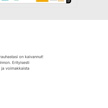
urauhastasi on kaivannut!
nnon. Erityisesti
tä ja voimakkaista