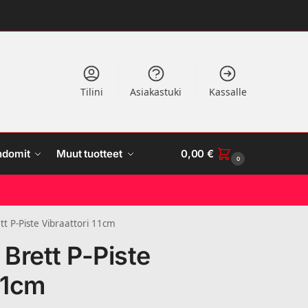
Tilini
Asiakastuki
Kassalle
ndomit
Muut tuotteet
0,00
€
0
t P-Piste Vibraattori 11cm
Brett P-Piste
11cm