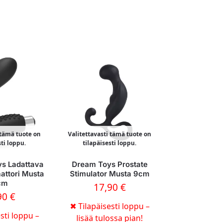
 tämä tuote on
Valitettavasti tämä tuote on
sti loppu.
tilapäisesti loppu.
ys Ladattava
Dream Toys Prostate
aattori Musta
Stimulator Musta 9cm
cm
17,90
€
90
€
✖
Tilapäisesti loppu –
sti loppu –
lisää tulossa pian!