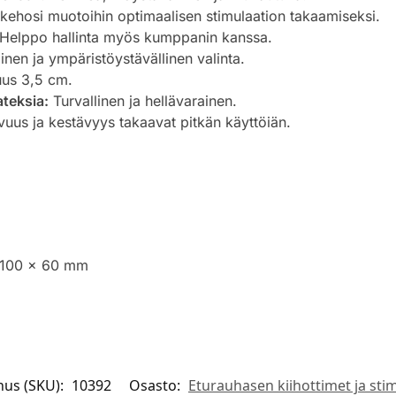
ehosi muotoihin optimaalisen stimulaation takaamiseksi.
Helppo hallinta myös kumppanin kanssa.
inen ja ympäristöystävällinen valinta.
uus 3,5 cm.
lateksia:
Turvallinen ja hellävarainen.
uus ja kestävyys takaavat pitkän käyttöiän.
 100 x 60 mm
nus (SKU):
10392
Osasto:
Eturauhasen kiihottimet ja stim