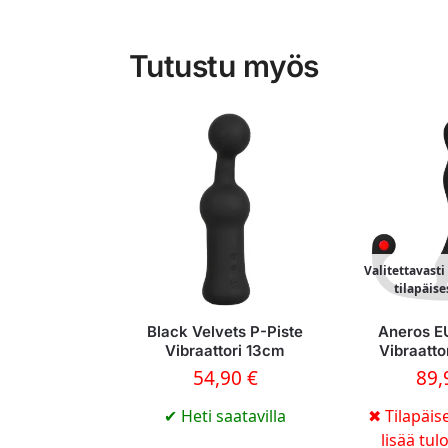
Tutustu myös
Valitettavast
tilapäise
Black Velvets P-Piste
Aneros 
Vibraattori 13cm
Vibraatto
54,90
€
89
✔
Heti saatavilla
✖
Tilapäise
lisää tul