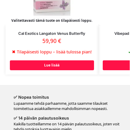
Valitettavasti tämä tuote on tilapäisesti loppu.
Cal Exotics Langaton Venus Butterfly
Vibepad 
59,90
€
✖
Tilapäisesti loppu – lisää tulossa pian!
Lue lisää
✅ Nopea toimitus
Lupaamme tehdä parhaamme, jotta saamme tilaukset
toimitettua asiakkaillemme mahdollisimman nopeasti.
✅ 14 päivän palautusoikeus
Kaikilla tuotteillamme on 14 päivän palautusoikeus, joten voit
tehdä ostoksia luottavaisin mielin.