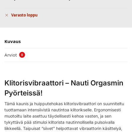
Varasto loppu
Kuvaus
Arviot
0
Klitorisvibraattori – Nauti Orgasmin
Pyörteissä!
Tämä kaunis ja huipputehokas klitorisvibraattori on suunniteltu
tuottamaan intensiivistä nautintoa klitorikselle. Ergonomisesti
muotoiltu laite asettuu täydellisesti kehoa vasten, ja sen
tykyttävä pää stimuloi klitorista nautinnollisella pulsoivalla
liikkeellä. Taipuisat ”siivet” helpottavat vibraattorin käsittelyä,