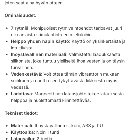
joten saat aina hyvän otteen.
Ominaisuudet:
7 rytmiä
: Monipuoliset rytmivaihtoehdot tarjoavat juuri
oikeanlaista stimulaatiota eri mielialoihin.
Helppo yhden napin käyttö
: Käyttö on yksinkertaista ja
intuitiivista.
Ihoystävällinen materiaali
: Valmistettu laadukkaasta
silikonista, joka tuntuu ylelliseltä ihoa vasten ja on täysin
turvallinen.
Vedenkestävä
: Voit ottaa tämän vibraattorin mukaan
suihkuun ja nauttia sen tykyttävästä liikkeestä myös
vedessä.
Ladattava
: Magneettinen latausjohto tekee latauksesta
helppoa ja huolettomasti kiinnitettävää.
Tekniset tiedot:
Materiaali
: Ihoystävällinen silikoni, ABS ja PU
Käyttöaika
: Noin 1 tunti
Latausaika
: 2 tuntia