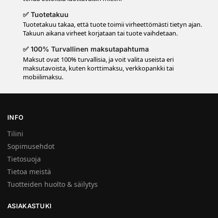
✅ Tuotetakuu
Tuotetakuu takaa, että tuote toimii virheettömästi tietyn ajan.
Takuun aikana virheet korjataan tai tuote vaihdetaan.
✅ 100% Turvallinen maksutapahtuma
Maksut ovat 100% turvallisia, ja voit valita useista eri
maksutavoista, kuten korttimaksu, verkkopankki tai
mobiilimaksu.
INFO
Tilini
Sopimusehdot
Tietosuoja
Tietoa meistä
Tuotteiden huolto & säilytys
ASIAKASTUKI