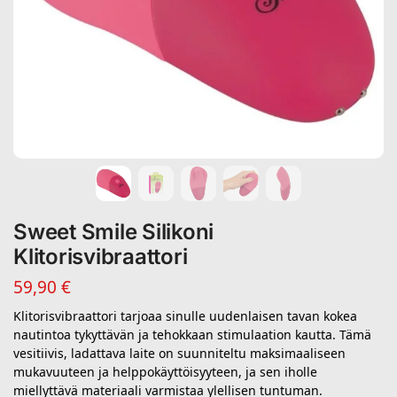
Sweet Smile Silikoni
Klitorisvibraattori
59,90
€
Klitorisvibraattori tarjoaa sinulle uudenlaisen tavan kokea
nautintoa tykyttävän ja tehokkaan stimulaation kautta. Tämä
vesitiivis, ladattava laite on suunniteltu maksimaaliseen
mukavuuteen ja helppokäyttöisyyteen, ja sen iholle
miellyttävä materiaali varmistaa ylellisen tuntuman.