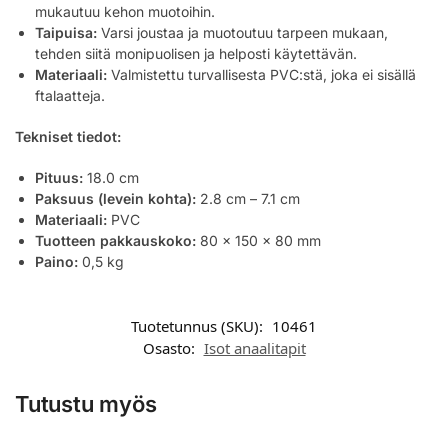
mukautuu kehon muotoihin.
Taipuisa:
Varsi joustaa ja muotoutuu tarpeen mukaan,
tehden siitä monipuolisen ja helposti käytettävän.
Materiaali:
Valmistettu turvallisesta PVC:stä, joka ei sisällä
ftalaatteja.
Tekniset tiedot:
Pituus:
18.0 cm
Paksuus (levein kohta):
2.8 cm – 7.1 cm
Materiaali:
PVC
Tuotteen pakkauskoko:
80 x 150 x 80 mm
Paino:
0,5 kg
Tuotetunnus (SKU):
10461
Osasto:
Isot anaalitapit
Tutustu myös