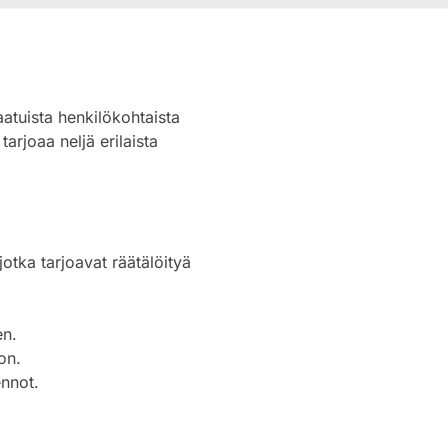
aatuista henkilökohtaista
arjoaa neljä erilaista
jotka tarjoavat räätälöityä
en.
on.
nnot.