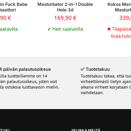
gin Fuck Babe
Masturbator 2-in-1 Double
Kokos Mar
baattori
Hole 3d
Masturb
,90
€
169,90
€
339
aatavilla
✔
Heti saatavilla
✖
Tilapäise
lisää tul
4 päivän palautusoikeus
✅ Tuotetakuu
killa tuotteillamme on 14
Tuotetakuu takaa, että tuo
vän palautusoikeus, joten voit
virheettömästi tietyn aja
ä ostoksia luottavaisin mielin.
aikana virheet korjataan t
vaihdetaan.
TUKI
SEURAA MEITÄ