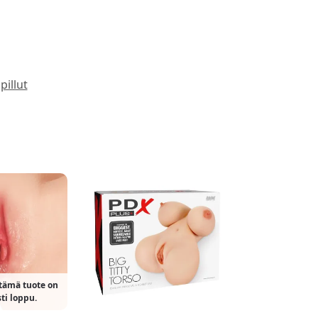
pillut
 tämä tuote on
sti loppu.