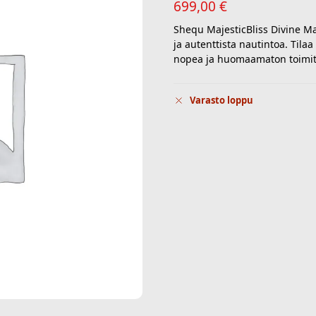
699,00
€
Shequ MajesticBliss Divine Mas
ja autenttista nautintoa. Tila
nopea ja huomaamaton toimitu
Varasto loppu