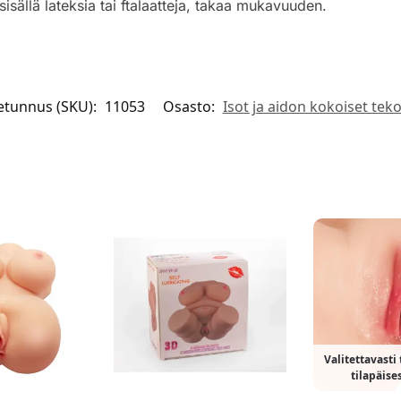
sisällä lateksia tai ftalaatteja, takaa mukavuuden.
etunnus (SKU):
11053
Osasto:
Isot ja aidon kokoiset teko
Valitettavasti
tilapäise