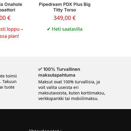
ia Onahole
Pipedream PDX Plus Big
aattori
Titty Torso
,00
€
349,00
€
sti loppu –
✔
Heti saatavilla
ossa pian!
✅ 100% Turvallinen
maksutapahtuma
te toimii
n. Takuun
Maksut ovat 100% turvallisia, ja
ai tuote
voit valita useista eri
maksutavoista, kuten korttimaksu,
verkkopankki tai mobiilimaksu.