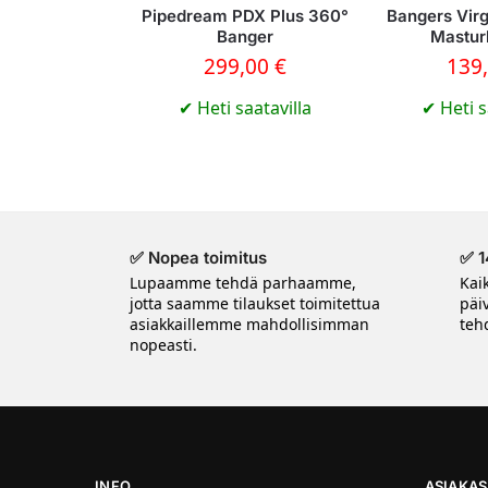
Pipedream PDX Plus 360°
Bangers Vir
Banger
Mastur
299,00
€
139
✔
Heti saatavilla
✔
Heti s
✅ Nopea toimitus
✅ 1
Lupaamme tehdä parhaamme,
Kai
jotta saamme tilaukset toimitettua
päi
asiakkaillemme mahdollisimman
tehd
nopeasti.
INFO
ASIAKAS