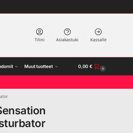
Tilini
Asiakastuki
Kassalle
ndomit
Muut tuotteet
0,00
€
0
bator
Sensation
sturbator