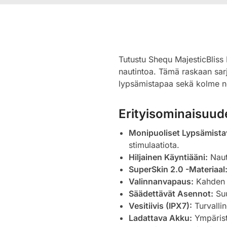
Tutustu Shequ MajesticBliss 
nautintoa. Tämä raskaan sarj
lypsämistapaa sekä kolme nop
Erityisominaisuud
Monipuoliset Lypsämista
stimulaatiota.
Hiljainen Käyntiääni:
Naut
SuperSkin 2.0 -Materiaal
Valinnanvapaus:
Kahden t
Säädettävät Asennot:
Suu
Vesitiivis (IPX7):
Turvallin
Ladattava Akku:
Ympäristö