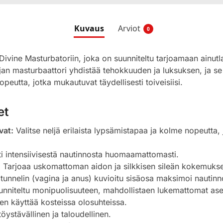
Kuvaus
Arviot
0
Divine Masturbatoriin, joka on suunniteltu tarjoamaan ainutl
an masturbaattori yhdistää tehokkuuden ja luksuksen, ja se t
eutta, jotka mukautuvat täydellisesti toiveisiisi.
et
vat:
Valitse neljä erilaista lypsämistapaa ja kolme nopeutta, 
i intensiivisestä nautinnosta huomaamattomasti.
:
Tarjoaa uskomattoman aidon ja silkkisen sileän kokemuks
unnelin (vagina ja anus) kuvioitu sisäosa maksimoi nautinn
nniteltu monipuolisuuteen, mahdollistaen lukemattomat ase
en käyttää kosteissa olosuhteissa.
ystävällinen ja taloudellinen.