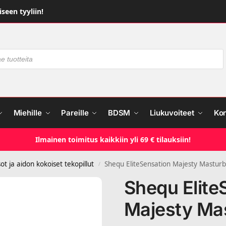
seen tyyliin!
Miehille
Pareille
BDSM
Liukuvoiteet
Ko
Ilmainen toimitus kaikkiin yli 69 € tilauksiin!
sot ja aidon kokoiset tekopillut
Shequ EliteSensation Majesty Mastur
/
Shequ Elite
Majesty Ma