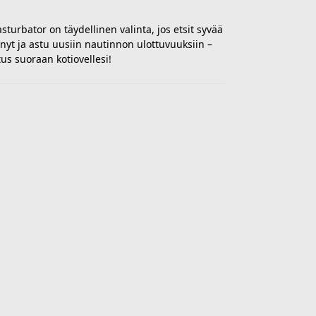
turbator on täydellinen valinta, jos etsit syvää
a nyt ja astu uusiin nautinnon ulottuvuuksiin –
s suoraan kotiovellesi!