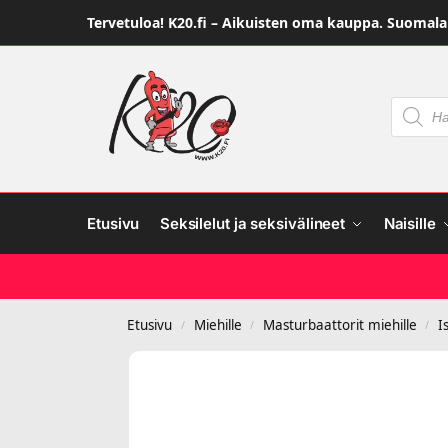
Tervetuloa! K20.fi – Aikuisten oma kauppa. Suomalai
Etusivu
Seksilelut ja seksivälineet
Naisille
Etusivu
Miehille
Masturbaattorit miehille
I
/
/
/