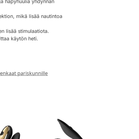
a ja häpyhuulia yhdynnän
tion, mikä lisää nautintoa
n lisää stimulaatiota.
ittaa käytön heti.
enkaat pariskunnille