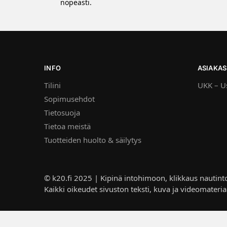
nopeasti.
INFO
ASIAKAS
Tilini
UKK – Us
Sopimusehdot
Tietosuoja
Tietoa meistä
Tuotteiden huolto & säilytys
© k20.fi 2025 | Kipinä intohimoon, klikkaus nautint
Kaikki oikeudet sivuston teksti, kuva ja videomateria