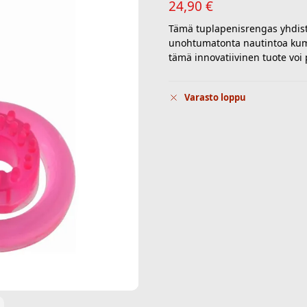
24,90
€
Tämä tuplapenisrengas yhdis
unohtumatonta nautintoa kumm
tämä innovatiivinen tuote voi 
Varasto loppu