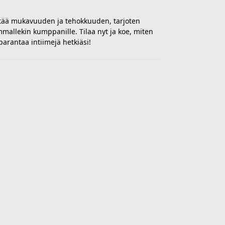
tää mukavuuden ja tehokkuuden, tarjoten
allekin kumppanille. Tilaa nyt ja koe, miten
parantaa intiimejä hetkiäsi!