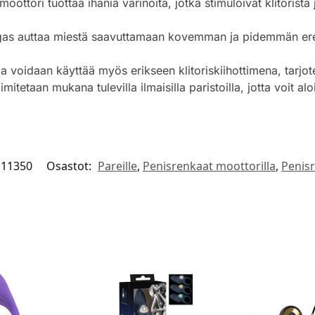
moottori tuottaa ihania värinöitä, jotka stimuloivat klitorist
gas auttaa miestä saavuttamaan kovemman ja pidemmän erek
a voidaan käyttää myös erikseen klitoriskiihottimena, tarjote
imitetaan mukana tulevilla ilmaisilla paristoilla, jotta voit alo
11350
Osastot:
Pareille
,
Penisrenkaat moottorilla
,
Penisr