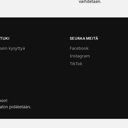
vaihdetaan.
TUKI
SEURAA MEITÄ
ein kysyttyä
Facebook
Instagram
TikTok
oon!
aliin pidätetään.