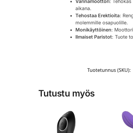
Värinämoottori
: Tehokas 
aikana.
Tehostaa Erektioita
: Ren
molemmille osapuolille.
Monikäyttöinen
: Moottori
Ilmaiset Paristot
: Tuote to
Tuotetunnus (SKU):
Tutustu myös