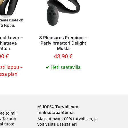
 tämä tuote on
sti loppu.
ect Lover –
S Pleasures Premium –
hjattava
Parivibraattori Delight
attori
Musta
90
€
48,90
€
sti loppu –
✔
Heti saatavilla
ossa pian!
✅ 100% Turvallinen
maksutapahtuma
te toimii
n. Takuun
Maksut ovat 100% turvallisia, ja
ai tuote
voit valita useista eri