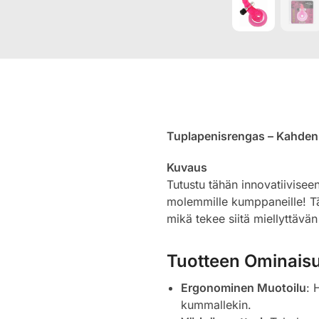
Tuplapenisrengas – Kahden
Kuvaus
Tutustu tähän innovatiivise
molemmille kumppaneille! Tä
mikä tekee siitä miellyttävän
Tuotteen Ominais
Ergonominen Muotoilu
: 
kummallekin.