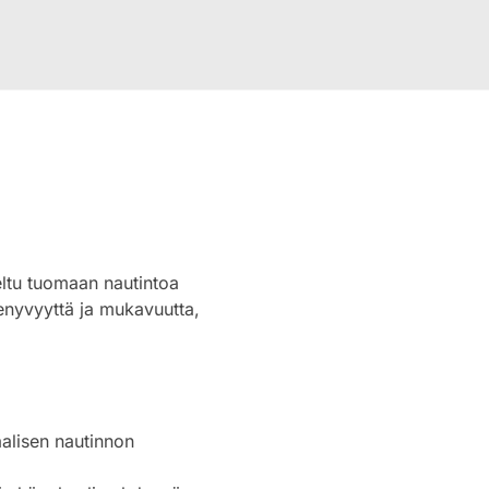
eltu tuomaan nautintoa
enyvyyttä ja mukavuutta,
alisen nautinnon