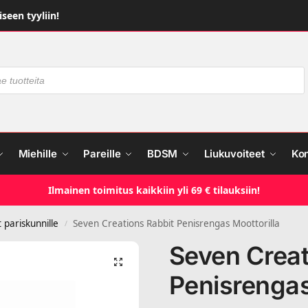
seen tyyliin!
Miehille
Pareille
BDSM
Liukuvoiteet
Ko
Ilmainen toimitus kaikkiin yli 69 € tilauksiin!
 pariskunnille
Seven Creations Rabbit Penisrengas Moottorilla
/
Seven Creat
Penisrengas