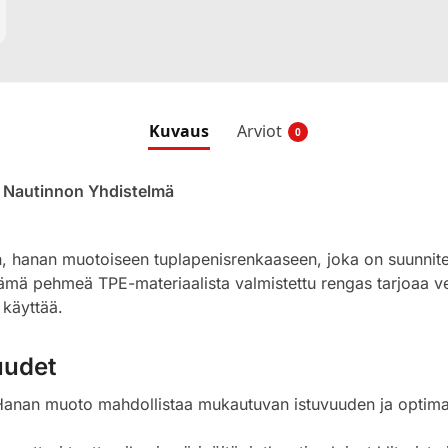
Kuvaus
Arviot
0
 Nautinnon Yhdistelmä
en, hanan muotoiseen tuplapenisrenkaaseen, joka on suunnit
mä pehmeä TPE-materiaalista valmistettu rengas tarjoaa v
 käyttää.
uudet
Hanan muoto mahdollistaa mukautuvan istuvuuden ja optima