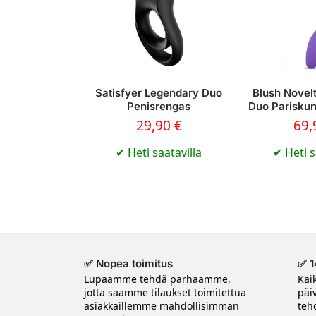
Satisfyer Legendary Duo
Blush Novel
Penisrengas
Duo Pariskun
29,90
€
69
✔
Heti saatavilla
✔
Heti s
✅ Nopea toimitus
✅ 1
Lupaamme tehdä parhaamme,
Kai
jotta saamme tilaukset toimitettua
päi
asiakkaillemme mahdollisimman
tehd