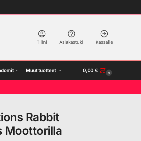
Tilini
Asiakastuki
Kassalle
ndomit
Muut tuotteet
0,00
€
0
ions Rabbit
 Moottorilla