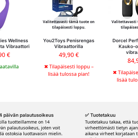
Valitettavasti tämä tuote on
Valitettavasti
tilapäisesti loppu.
tilapäise
ties Wellness
You2Toys Penisrengas
Dorcel Perf
ta Vibraattori
Vibraattorilla
Kauko-o
vibra
,90
€
49,90
€
84,
aatavilla
✖
Tilapäisesti loppu –
✖
Tilapäise
lisää tulossa pian!
lisää tul
4 päivän palautusoikeus
✅ Tuotetakuu
killa tuotteillamme on 14
Tuotetakuu takaa, että tuo
vän palautusoikeus, joten voit
virheettömästi tietyn aja
ä ostoksia luottavaisin mielin.
aikana virheet korjataan t