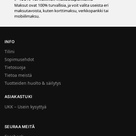
Maksut ovat 100% turvallisia, ja voit valita useista eri
maksutavoista, kuten korttimaksu, verkkopankki tai
mobiilimaksu.
INFO
Tilini
Sopimusehdot
Tietosuoja
Tietoa meistä
Tuotteiden huolto & säilytys
ASIAKASTUKI
UKK – Usein kysyttyä
SEURAA MEITÄ