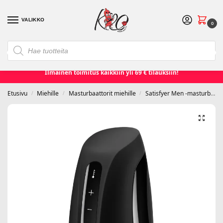
VALIKKO
0
❮
❯
Etusivu
Seksilelut ja seksivälineet
Naisille
Miehille
Ilmainen toimitus kaikkiin yli 69 € tilauksiin!
Etusivu
Miehille
Masturbaattorit miehille
Satisfyer Men -masturbaattorit
/
/
/