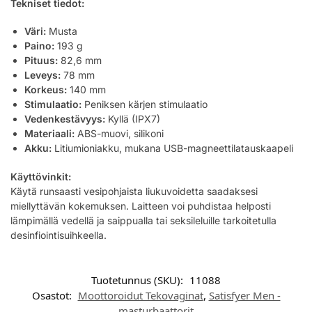
Tekniset tiedot:
Väri:
Musta
Paino:
193 g
Pituus:
82,6 mm
Leveys:
78 mm
Korkeus:
140 mm
Stimulaatio:
Peniksen kärjen stimulaatio
Vedenkestävyys:
Kyllä (IPX7)
Materiaali:
ABS-muovi, silikoni
Akku:
Litiumioniakku, mukana USB-magneettilatauskaapeli
Käyttövinkit:
Käytä runsaasti vesipohjaista liukuvoidetta saadaksesi
miellyttävän kokemuksen. Laitteen voi puhdistaa helposti
lämpimällä vedellä ja saippualla tai seksileluille tarkoitetulla
desinfiointisuihkeella.
Tuotetunnus (SKU):
11088
Osastot:
Moottoroidut Tekovaginat
,
Satisfyer Men -
masturbaattorit