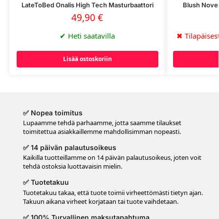
LateToBed Onalis High Tech Masturbaattori
Blush Novel
49,90
€
✔
Heti saatavilla
✖
Tilapäisest
Lisää ostoskoriin
✅ Nopea toimitus
Lupaamme tehdä parhaamme, jotta saamme tilaukset
toimitettua asiakkaillemme mahdollisimman nopeasti.
✅ 14 päivän palautusoikeus
Kaikilla tuotteillamme on 14 päivän palautusoikeus, joten voit
tehdä ostoksia luottavaisin mielin.
✅ Tuotetakuu
Tuotetakuu takaa, että tuote toimii virheettömästi tietyn ajan.
Takuun aikana virheet korjataan tai tuote vaihdetaan.
✅ 100% Turvallinen maksutapahtuma