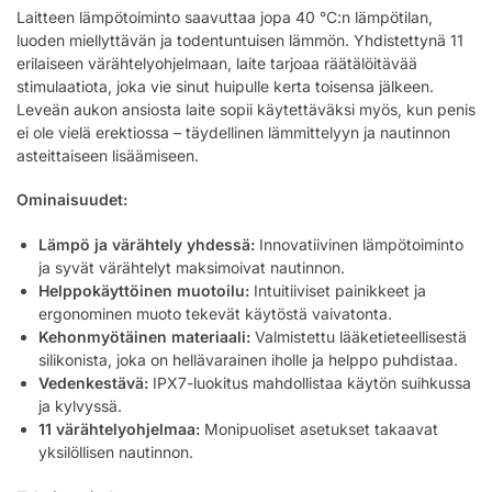
Laitteen lämpötoiminto saavuttaa jopa 40 °C:n lämpötilan,
luoden miellyttävän ja todentuntuisen lämmön. Yhdistettynä 11
erilaiseen värähtelyohjelmaan, laite tarjoaa räätälöitävää
stimulaatiota, joka vie sinut huipulle kerta toisensa jälkeen.
Leveän aukon ansiosta laite sopii käytettäväksi myös, kun penis
ei ole vielä erektiossa – täydellinen lämmittelyyn ja nautinnon
asteittaiseen lisäämiseen.
Ominaisuudet:
Lämpö ja värähtely yhdessä:
Innovatiivinen lämpötoiminto
ja syvät värähtelyt maksimoivat nautinnon.
Helppokäyttöinen muotoilu:
Intuitiiviset painikkeet ja
ergonominen muoto tekevät käytöstä vaivatonta.
Kehonmyötäinen materiaali:
Valmistettu lääketieteellisestä
silikonista, joka on hellävarainen iholle ja helppo puhdistaa.
Vedenkestävä:
IPX7-luokitus mahdollistaa käytön suihkussa
ja kylvyssä.
11 värähtelyohjelmaa:
Monipuoliset asetukset takaavat
yksilöllisen nautinnon.