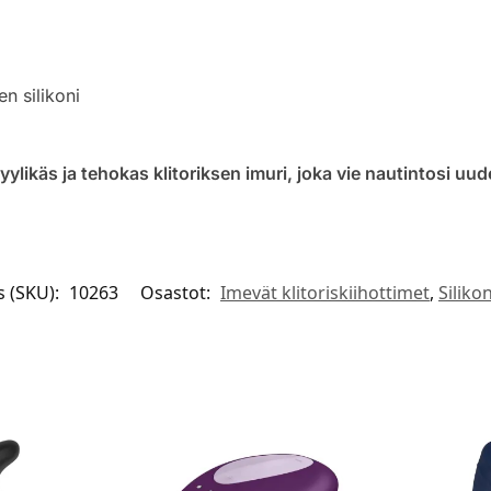
en silikoni
ikäs ja tehokas klitoriksen imuri, joka vie nautintosi uude
 (SKU):
10263
Osastot:
Imevät klitoriskiihottimet
,
Siliko