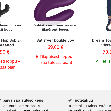
i tämä tuote on
Valitettavasti tämä tuote on
sti loppu.
tilapäisesti loppu.
 Hop Bob E-
Satisfyer Double Joy
Dream Toy
braattori
Vibra
69,00
€
,90
€
79,
✖
Tilapäisesti loppu –
sti loppu –
✔
Heti s
lisää tulossa pian!
ossa pian!
4 päivän palautusoikeus
✅ Tuotetakuu
killa tuotteillamme on 14
Tuotetakuu takaa, että tuo
vän palautusoikeus, joten voit
virheettömästi tietyn aja