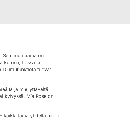
tia. Sen huomaamaton
a kotona, töissä tai
a 10 imufunktiota tuovat
eältä ja miellyttävältä
tai kylvyssä. Mía Rose on
 – kaikki tämä yhdellä napin