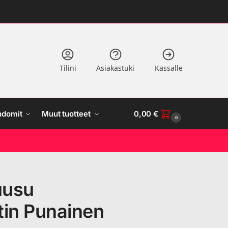
Tilini
Asiakastuki
Kassalle
ndomit
Muut tuotteet
0,00
€
0
uusu
otin Punainen