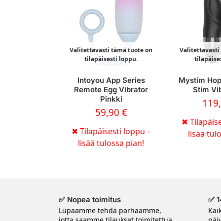
Valitettavasti tämä tuote on
Valitettavast
tilapäisesti loppu.
tilapäise
Intoyou App Series
Mystim Hop
Remote Egg Vibrator
Stim Vi
Pinkki
119
59,90
€
✖
Tilapäise
✖
Tilapäisesti loppu –
lisää tul
lisää tulossa pian!
✅ Nopea toimitus
✅ 1
Lupaamme tehdä parhaamme,
Kai
jotta saamme tilaukset toimitettua
päi