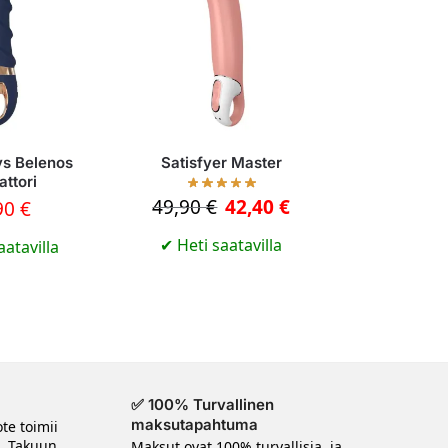
s Belenos
Satisfyer Master
attori
49,90
€
42,40
€
90
€
✔
Heti saatavilla
aatavilla
✅ 100% Turvallinen
maksutapahtuma
te toimii
n. Takuun
Maksut ovat 100% turvallisia, ja