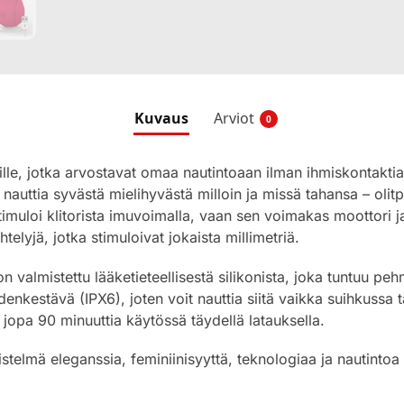
Kuvaus
Arviot
0
sille, jotka arvostavat omaa nautintoaan ilman ihmiskontak
 nauttia syvästä mielihyvästä milloin ja missä tahansa – olitp
stimuloi klitorista imuvoimalla, vaan sen voimakas moottori j
htelyjä, jotka stimuloivat jokaista millimetriä.
valmistettu lääketieteellisestä silikonista, joka tuntuu pehm
denkestävä (IPX6), joten voit nauttia siitä vaikka suihkussa 
 jopa 90 minuuttia käytössä täydellä latauksella.
stelmä eleganssia, feminiinisyyttä, teknologiaa ja nautintoa