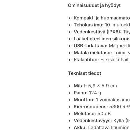
Ominaisuudet ja hyödyt
Kompakti ja huomaamato
Tehokas imu:
10 imufunkti
Vedenkestävä (IPX6):
Täy
Lääketieteellinen silikoni:
USB-ladattava:
Magneetti
Matala melutaso:
Toimii v
Ftalaatiton:
Ei sisällä hait
Tekniset tiedot
Mitat:
5,9 x 5,9 cm
Paino:
124 g
Moottori:
1 voimakas imu
Kierrosnopeus:
5300 RP
Melutaso:
50 dB
Vedenkestävyys:
Kyllä (I
Akku:
Ladattava litiumion