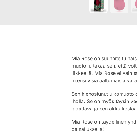
Mía Rose on suunniteltu nai
muotoilu takaa sen, että voit
liikkeellä. Mía Rose ei vain 
intensiivisiä aaltomaisia värä
Sen hienostunut ulkomuoto on 
iholla. Se on myös täysin ve
ladattava ja sen akku kestää
Mía Rose on täydellinen yhdi
painalluksella!