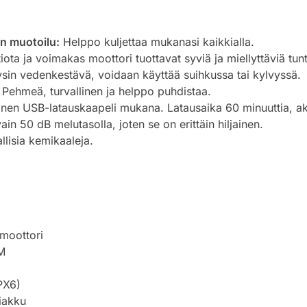
n muotoilu:
Helppo kuljettaa mukanasi kaikkialla.
ota ja voimakas moottori tuottavat syviä ja miellyttäviä tu
sin vedenkestävä, voidaan käyttää suihkussa tai kylvyssä.
Pehmeä, turvallinen ja helppo puhdistaa.
nen USB-latauskaapeli mukana. Latausaika 60 minuuttia, ak
ain 50 dB melutasolla, joten se on erittäin hiljainen.
allisia kemikaaleja.
moottori
M
PX6)
iakku