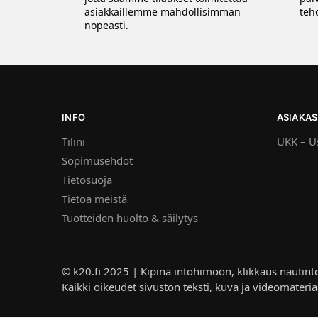
asiakkaillemme mahdollisimman
tehd
nopeasti.
INFO
ASIAKAS
Tilini
UKK – Us
Sopimusehdot
Tietosuoja
Tietoa meistä
Tuotteiden huolto & säilytys
© k20.fi 2025 | Kipinä intohimoon, klikkaus nautint
Kaikki oikeudet sivuston teksti, kuva ja videomateria