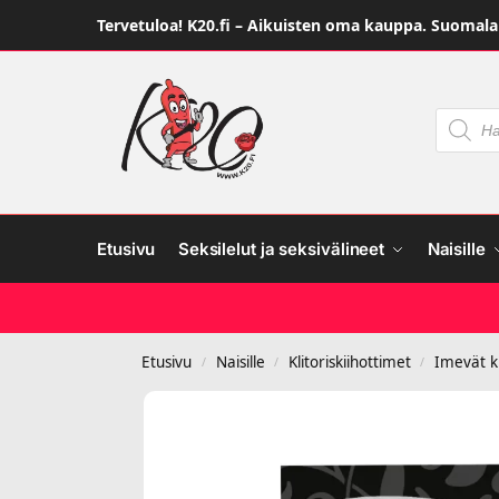
Tervetuloa! K20.fi – Aikuisten oma kauppa. Suomalai
Etusivu
Seksilelut ja seksivälineet
Naisille
Etusivu
Naisille
Klitoriskiihottimet
Imevät kl
/
/
/