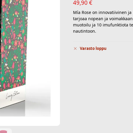
49,90
€
Mía Rose on innovatiivinen ja
tarjoaa nopean ja voimakkaan
muotoilu ja 10 imufunktiota tek
nautintoon.
Varasto loppu