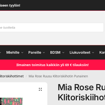
seen tyyliin!
Miehille
Pareille
BDSM
Liukuvoiteet
Ko
Ilmainen toimitus kaikkiin yli 69 € tilauksiin!
itoriskiihottimet
Mia Rose Ruusu Klitoriskiihotin Punainen
/
Mia Rose R
Klitoriskiih