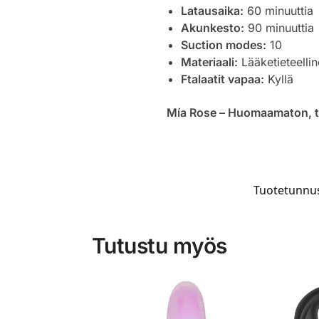
Latausaika:
60 minuuttia
Akunkesto:
90 minuuttia
Suction modes:
10
Materiaali:
Lääketieteellin
Ftalaatit vapaa:
Kyllä
Mía Rose – Huomaamaton, tyyl
Tuotetunnus
Tutustu myös