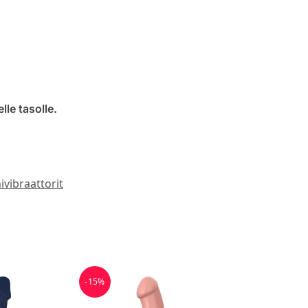
lle tasolle.
nivibraattorit
-15%