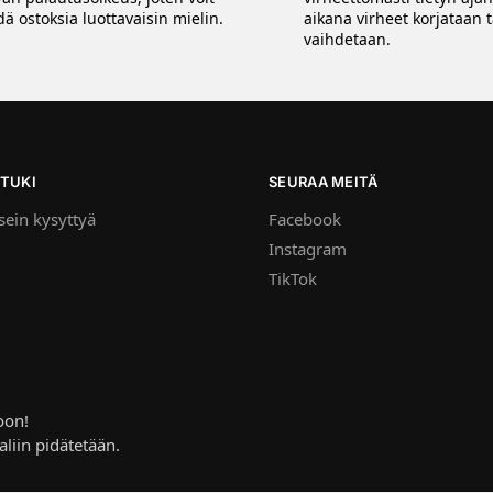
ä ostoksia luottavaisin mielin.
aikana virheet korjataan t
vaihdetaan.
TUKI
SEURAA MEITÄ
ein kysyttyä
Facebook
Instagram
TikTok
oon!
aliin pidätetään.