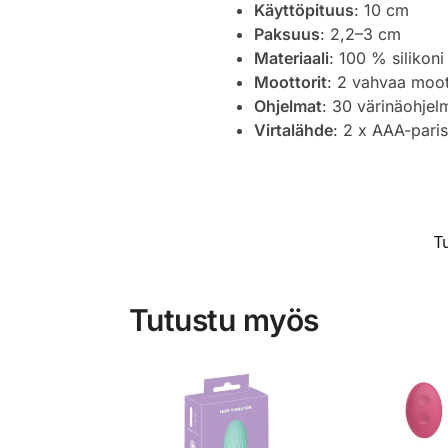
Käyttöpituus
: 10 cm
Paksuus
: 2,2–3 cm
Materiaali
: 100 % silikoni
Moottorit
: 2 vahvaa moot
Ohjelmat
: 30 värinäohjel
Virtalähde
: 2 x AAA-parist
T
Tutustu myös