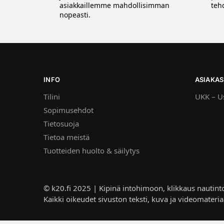
asiakkaillemme mahdollisimman
tehd
nopeasti.
INFO
ASIAKAS
Tilini
UKK – Us
Sopimusehdot
Tietosuoja
Tietoa meistä
Tuotteiden huolto & säilytys
© k20.fi 2025 | Kipinä intohimoon, klikkaus nautint
Kaikki oikeudet sivuston teksti, kuva ja videomateria