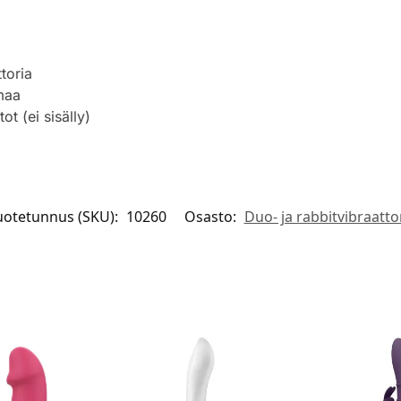
toria
maa
ot (ei sisälly)
uotetunnus (SKU):
10260
Osasto:
Duo- ja rabbitvibraattor