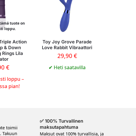
 tämä tuote on
sti loppu.
Triple Action
Toy Joy Grove Parade
Up & Down
Love Rabbit Vibraattori
 Rings Lila
29,90
€
ator
90
€
✔
Heti saatavilla
sti loppu –
ossa pian!
✅ 100% Turvallinen
maksutapahtuma
te toimii
n. Takuun
Maksut ovat 100% turvallisia, ja