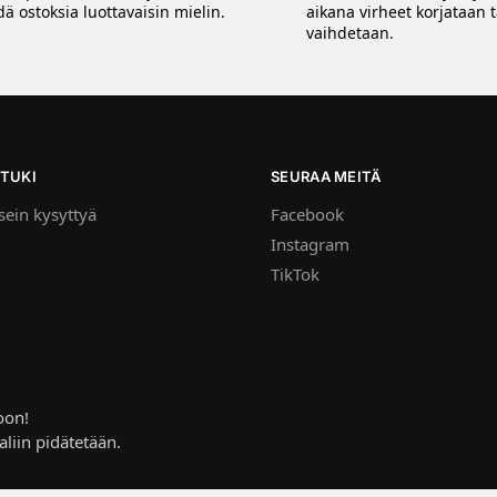
ä ostoksia luottavaisin mielin.
aikana virheet korjataan t
vaihdetaan.
TUKI
SEURAA MEITÄ
ein kysyttyä
Facebook
Instagram
TikTok
oon!
aliin pidätetään.