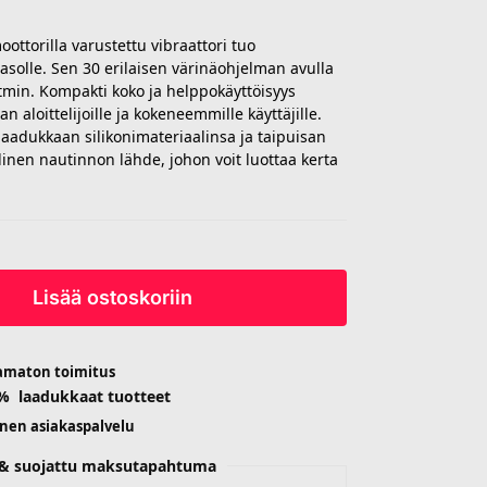
ttorilla varustettu vibraattori tuo
asolle. Sen 30 erilaisen värinäohjelman avulla
ytmin. Kompakti koko ja helppokäyttöisyys
an aloittelijoille ja kokeneemmille käyttäjille.
 laadukkaan silikonimateriaalinsa ja taipuisan
linen nautinnon lähde, johon voit luottaa kerta
Lisää ostoskoriin
amaton toimitus
 % laadukkaat tuotteet
inen asiakaspalvelu
n & suojattu maksutapahtuma