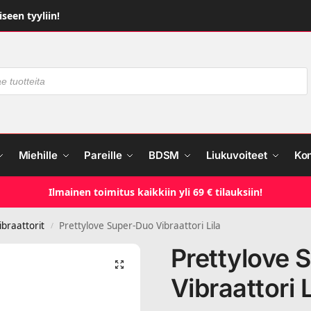
seen tyyliin!
Miehille
Pareille
BDSM
Liukuvoiteet
Ko
Ilmainen toimitus kaikkiin yli 69 € tilauksiin!
ibraattorit
Prettylove Super-Duo Vibraattori Lila
/
Prettylove 
Vibraattori L