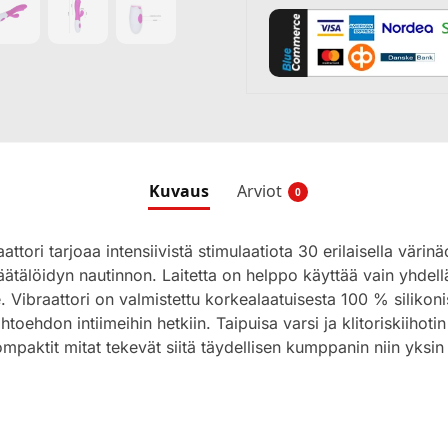
Kuvaus
Arviot
0
tori tarjoaa intensiivistä stimulaatiota 30 erilaisella värinä
äätälöidyn nautinnon. Laitetta on helppo käyttää vain yhdellä
le. Vibraattori on valmistettu korkealaatuisesta 100 % silikoni
htoehdon intiimeihin hetkiin. Taipuisa varsi ja klitoriskiihotin
ompaktit mitat tekevät siitä täydellisen kumppanin niin yksi