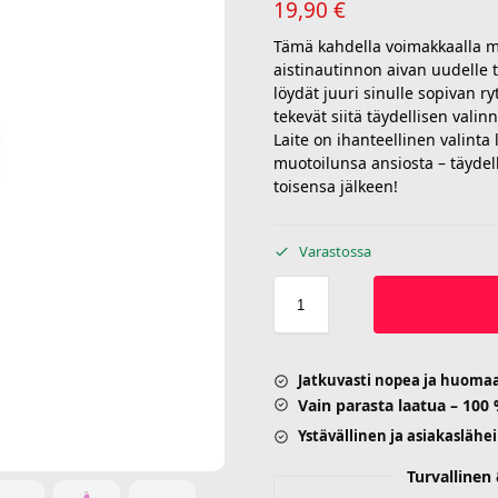
19,90
€
Tämä kahdella voimakkaalla moo
aistinautinnon aivan uudelle t
löydät juuri sinulle sopivan r
tekevät siitä täydellisen valinn
Laite on ihanteellinen valinta
muotoilunsa ansiosta – täydel
toisensa jälkeen!
Varastossa
Jatkuvasti nopea ja huoma
Vain parasta laatua – 100
Ystävällinen ja asiakaslähe
Turvalline