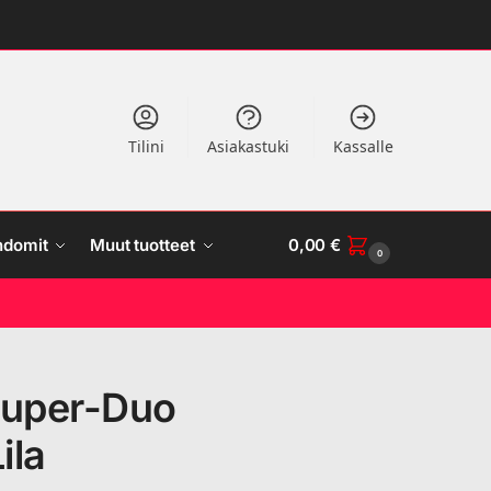
Tilini
Asiakastuki
Kassalle
ndomit
Muut tuotteet
0,00
€
0
Super-Duo
ila