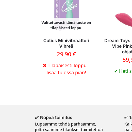
Valitettavasti tämä tuote on
tilapäisesti loppu.
Cuties Minivibraattori
Dream Toys
Vihreä
Vibe Pin
ohja
29,90
€
59
✖
Tilapäisesti loppu –
✔
Heti s
lisää tulossa pian!
✅ Nopea toimitus
✅ 1
Lupaamme tehdä parhaamme,
Kai
jotta saamme tilaukset toimitettua
päi