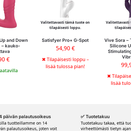
Valitettavasti tämä tuote on
Valitettavasti
tilapäisesti loppu.
tilapäise
 Up and Down
Satisfyer Pro+ G-Spot
Vive Sora – 
k – kauko-
Silicone 
54,90
€
ttava
Stimulating
Vibr
,90
€
✖
Tilapäisesti loppu –
99,
lisää tulossa pian!
aatavilla
✖
Tilapäise
lisää tul
4 päivän palautusoikeus
✅ Tuotetakuu
killa tuotteillamme on 14
Tuotetakuu takaa, että tuo
vän palautusoikeus, joten voit
virheettömästi tietyn aja