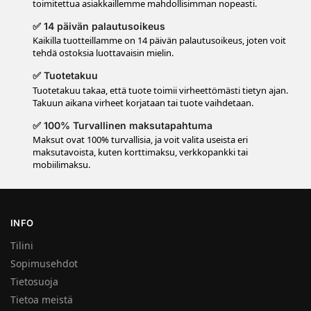
toimitettua asiakkaillemme mahdollisimman nopeasti.
✅ 14 päivän palautusoikeus
Kaikilla tuotteillamme on 14 päivän palautusoikeus, joten voit
tehdä ostoksia luottavaisin mielin.
✅ Tuotetakuu
Tuotetakuu takaa, että tuote toimii virheettömästi tietyn ajan.
Takuun aikana virheet korjataan tai tuote vaihdetaan.
✅ 100% Turvallinen maksutapahtuma
Maksut ovat 100% turvallisia, ja voit valita useista eri
maksutavoista, kuten korttimaksu, verkkopankki tai
mobiilimaksu.
INFO
Tilini
Sopimusehdot
Tietosuoja
Tietoa meistä