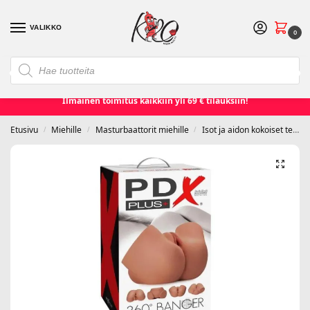
VALIKKO
0
❮
❯
Etusivu
Seksilelut ja seksivälineet
Naisille
Miehille
Ilmainen toimitus kaikkiin yli 69 € tilauksiin!
Etusivu
Miehille
Masturbaattorit miehille
Isot ja aidon kokoiset tekopillut
/
/
/