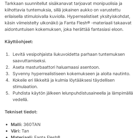
Tarkkaan suunnitellut sisäkanavat tarjoavat monipuolisia ja
kiihottavia tuntemuksia, sillä jokainen aukko on varustettu
erilaisella stimuloivalla kuviolla. Hyperrealistiset yksityiskohdat,
käsin viimeistelty ulkonäkö ja Fanta Flesh® -materiaali takaavat
aidontuntuisen kokemuksen, joka herättää fantasiasi eloon.
Käyttöohjeet:
Levitä vesipohjaista liukuvoidetta parhaan tuntemuksen
saavuttamiseksi.
Aseta masturbaattori haluamaasi asentoon.
Syvenny hyperrealistiseen kokemukseen ja aloita nautinto.
Kokeile eri liikkeitä ja kulmia löytääksesi täydellisen
stimulaation.
Puhdista käytön jälkeen lelunpuhdistusaineella ja lämpimällä
vedellä.
Tekniset tiedot:
Malli:
360TAN
Väri:
Tan
Materiaali:
Fanta Flesh®