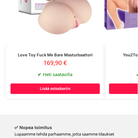
Love Toy Fuck Me Bare Masturbaattori
You2Toy
169,90
€
✔
Heti saatavilla
Lisää ostoskoriin
✅ Nopea toimitus
Lupaamme tehdä parhaamme, jotta saamme tilaukset