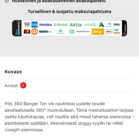
Ystävällinen ja asiakasläheinen asiakaspalvelu
Turvallinen & suojattu maksutapahtuma
Kuvaus
Arviot
0
Pdx 360 Banger Tan vie nautintosi uudelle tasolle
ainutlaatuisella 360° muotoilullaan. Tämä masturbaattori tarjoaa
useita käyttötapoja, voit nauttia siitä missä tahansa asennossa –
perinteisesti selällään, intensiivisesti doggy-tyyliin tai villisti
cowgirl-asennossa.