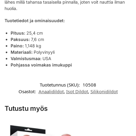
lähes millä tahansa tasaisella pinnalla, joten voit nauttia ilman
huolia.
Tuotetiedot ja ominaisuudet:
Pituus:
25,4 cm
Paksuus:
7,6 cm
Paino:
1,148 kg
Materiaali:
Polyvinyyli
Valmistusmaa:
USA
Pohjassa voimakas imukuppi
Tuotetunnus (SKU):
10508
Osastot:
Anaalidildot
,
Isot Dildot
,
Silikonidildot
Tutustu myös