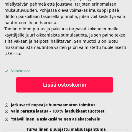
miellyttävän pehmeä että joustava, tarjoten erinomaisen
mukautuvuuden. Pohjassa oleva voimakas imukuppi pitää
dildon paikoillaan tasaisella pinnalla, joten voit keskittyä vain
nautintoon ilman häiriöitä.
Tämän dildon pituus ja paksuus tarjoavat kokeneemmalle
käyttäjälle juuri oikeanlaista stimulaatiota, ja sen paino tekee
siitä vakaan ja helposti hallittavan. Sen muotoilu on luotu
maksimaalista nautintoa varten ja on valmistettu huolellisesti
USA:ssa.
Varastossa
Lisää ostoskoriin
Jatkuvasti nopea ja huomaamaton toimitus
Vain parasta laatua – 100 % laadukkaat tuotteet
Ystävällinen ja asiakasläheinen asiakaspalvelu
Turvallinen & suojattu maksutapahtuma