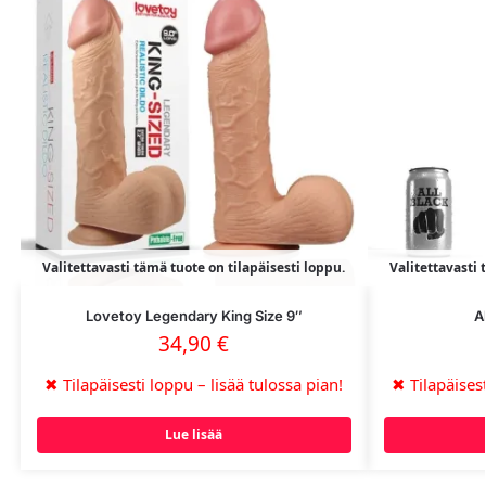
Valitettavasti tämä tuote on tilapäisesti loppu.
Valitettavasti 
Lovetoy Legendary King Size 9″
A
34,90
€
✖
Tilapäisesti loppu – lisää tulossa pian!
✖
Tilapäisest
Lue lisää