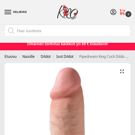
VALIKKO
0
❮
❯
Etusivu
Seksilelut ja seksivälineet
Naisille
Miehille
Ilmainen toimitus kaikkiin yli 69 € tilauksiin!
Etusivu
Naisille
Dildot
Isot Dildot
Pipedream King Cock Dildo Chubby 10″
/
/
/
/