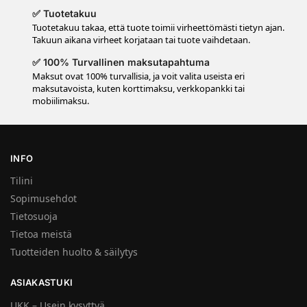
✅ Tuotetakuu
Tuotetakuu takaa, että tuote toimii virheettömästi tietyn ajan.
Takuun aikana virheet korjataan tai tuote vaihdetaan.
✅ 100% Turvallinen maksutapahtuma
Maksut ovat 100% turvallisia, ja voit valita useista eri
maksutavoista, kuten korttimaksu, verkkopankki tai
mobiilimaksu.
INFO
Tilini
Sopimusehdot
Tietosuoja
Tietoa meistä
Tuotteiden huolto & säilytys
ASIAKASTUKI
UKK – Usein kysyttyä