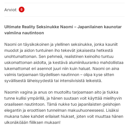
Arviot
0
Ultimate Reality Seksinukke Naomi – Japanilainen kaunotar
valmiina nautintoon
Naomi on täysikokoinen ja ylellinen seksinukke, jonka kauniit
muodot ja aidon tuntuinen iho tekevät jokaisesta hetkestä
unohtumattoman. Sen pehmeä, realistinen keinoiho tuntuu
uskomattoman aidolta, ja kestävä alumiiniluuranko mahdollistaa
lukemattomat eri asennot juuri niin kuin haluat. Naomi on aina
valmis tarjoamaan täydellisen nautinnon – olipa kyse sitten
syvällisestä läheisyydestä tai intensiivisistä leikeistä.
Naomin vagina ja anus on muotoiltu tarjoamaan aito ja tiukka
tunne kullisi ympärillä, ja hänen suutaan voit käyttää mielihyvin
oraaliseen nautintoon. Tämä nukke tuo japanilaisten geishojen
elegantin ja eroottisen tunnelman makuuhuoneeseesi. Lisäksi
mukana tulee kahdet erilaiset hiukset, joten voit muuttaa hänen
ulkonäköään fiiliksen mukaan!