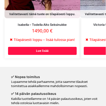
Valitettavasti tämä tuote on tilapäisesti loppu.
Valitettavasti 
Isabella – Todella Aito Seksinukke
Victoria 
1490,00
€
✖
Tilapäisesti loppu – lisää tulossa pian!
✖
Tilapäisest
Lue lisää
✅ Nopea toimitus
Lupaamme tehdä parhaamme, jotta saamme tilaukset
toimitettua asiakkaillemme mahdollisimman nopeasti.
✅ 14 päivän palautusoikeus
Kaikilla tuotteillamme on 14 päivän palautusoikeus, joten voit
tehdä ostoksia luottavaisin mielin.