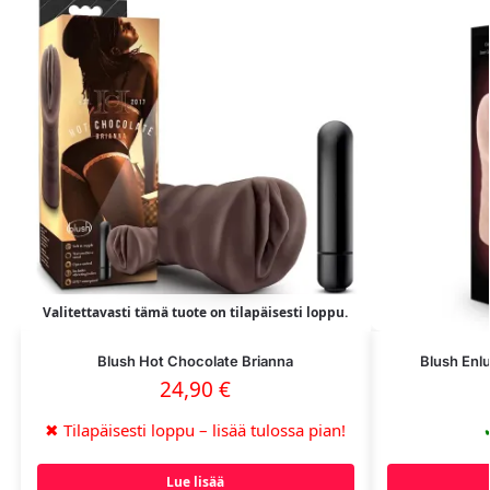
Valitettavasti tämä tuote on tilapäisesti loppu.
Blush Hot Chocolate Brianna
Blush Enlu
24,90
€
✖
Tilapäisesti loppu – lisää tulossa pian!
Lue lisää