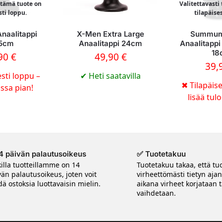
i tämä tuote on
Valitettavasti
sti loppu.
tilapäise
Anaalitappi
X-Men Extra Large
Summum
,5cm
Anaalitappi 24cm
Anaalitappi
18
,90
€
49,90
€
39,
sti loppu –
✔
Heti saatavilla
✖
Tilapäise
ossa pian!
lisää tul
4 päivän palautusoikeus
✅ Tuotetakuu
killa tuotteillamme on 14
Tuotetakuu takaa, että tuo
vän palautusoikeus, joten voit
virheettömästi tietyn aja
ä ostoksia luottavaisin mielin.
aikana virheet korjataan t
vaihdetaan.