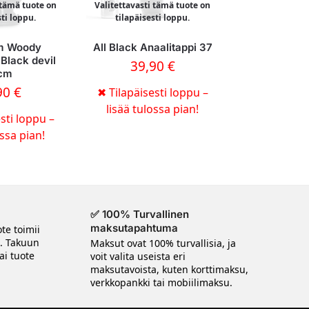
 tämä tuote on
Valitettavasti tämä tuote on
sti loppu.
tilapäisesti loppu.
 Woody
All Black Anaalitappi 37
 Black devil
39,90
€
cm
90
€
✖
Tilapäisesti loppu –
lisää tulossa pian!
sti loppu –
ossa pian!
✅ 100% Turvallinen
maksutapahtuma
te toimii
n. Takuun
Maksut ovat 100% turvallisia, ja
ai tuote
voit valita useista eri
maksutavoista, kuten korttimaksu,
verkkopankki tai mobiilimaksu.