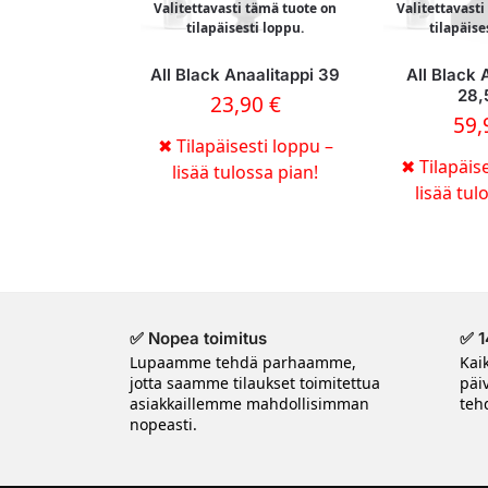
Valitettavasti tämä tuote on
Valitettavast
tilapäisesti loppu.
tilapäise
All Black Anaalitappi 39
All Black 
28
23,90
€
59
✖
Tilapäisesti loppu –
✖
Tilapäise
lisää tulossa pian!
lisää tul
✅ Nopea toimitus
✅ 1
Lupaamme tehdä parhaamme,
Kai
jotta saamme tilaukset toimitettua
päi
asiakkaillemme mahdollisimman
tehd
nopeasti.