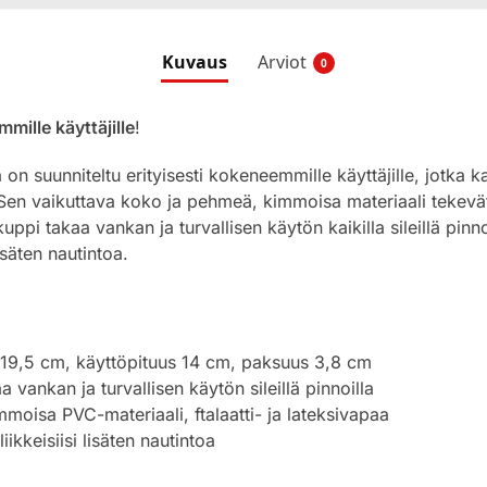
Kuvaus
Arviot
0
mille käyttäjille
!
 on suunniteltu erityisesti kokeneemmille käyttäjille, jotka
en vaikuttava koko ja pehmeä, kimmoisa materiaali tekevät 
pi takaa vankan ja turvallisen käytön kaikilla sileillä pinnoi
isäten nautintoa.
 19,5 cm, käyttöpituus 14 cm, paksuus 3,8 cm
 vankan ja turvallisen käytön sileillä pinnoilla
moisa PVC-materiaali, ftalaatti- ja lateksivapaa
ikkeisiisi lisäten nautintoa