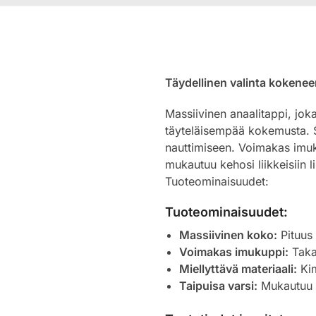
Täydellinen valinta kokeneem
Massiivinen anaalitappi, joka
täyteläisempää kokemusta. S
nauttimiseen. Voimakas imukup
mukautuu kehosi liikkeisiin l
Tuoteominaisuudet:
Tuoteominaisuudet:
Massiivinen koko:
Pituus
Voimakas imukuppi:
Takaa
Miellyttävä materiaali:
Kim
Taipuisa varsi:
Mukautuu li