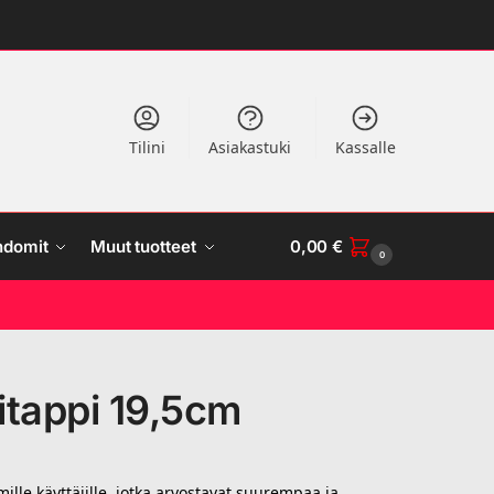
Tilini
Asiakastuki
Kassalle
ndomit
Muut tuotteet
0,00
€
0
itappi 19,5cm
lle käyttäjille, jotka arvostavat suurempaa ja