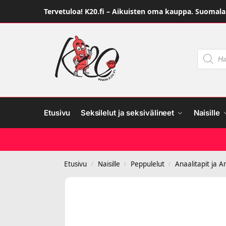
Tervetuloa! K20.fi – Aikuisten oma kauppa. Suomalai
Etusivu
Seksilelut ja seksivälineet
Naisille
Etusivu
Naisille
Peppulelut
Anaalitapit ja A
/
/
/