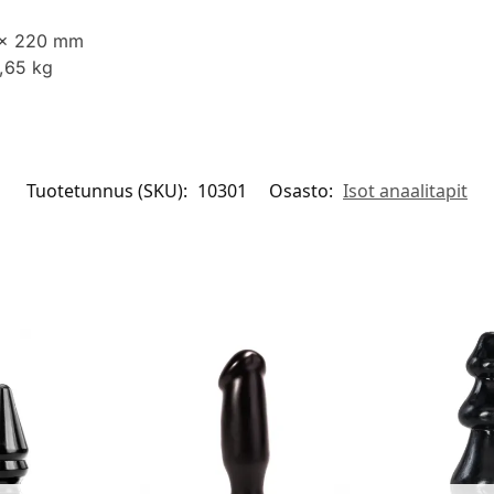
 x 220 mm
0,65 kg
Tuotetunnus (SKU):
10301
Osasto:
Isot anaalitapit