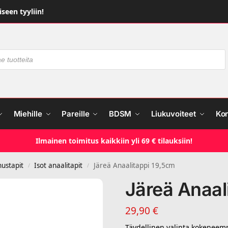
seen tyyliin!
Miehille
Pareille
BDSM
Liukuvoiteet
Ko
Ilmainen toimitus kaikkiin yli 69 € tilauksiin!
nustapit
Isot anaalitapit
Järeä Anaalitappi 19,5cm
/
/
Järeä Anaal
29,90
€
Täydellinen valinta kokeneemmi