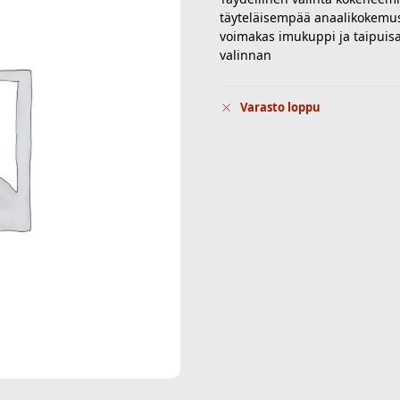
täyteläisempää anaalikokemu
voimakas imukuppi ja taipuisa 
valinnan
Varasto loppu