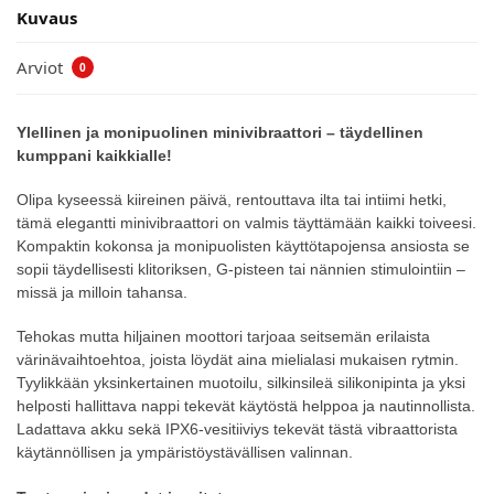
Kuvaus
Arviot
0
Ylellinen ja monipuolinen minivibraattori – täydellinen
kumppani kaikkialle!
Olipa kyseessä kiireinen päivä, rentouttava ilta tai intiimi hetki,
tämä elegantti minivibraattori on valmis täyttämään kaikki toiveesi.
Kompaktin kokonsa ja monipuolisten käyttötapojensa ansiosta se
sopii täydellisesti klitoriksen, G-pisteen tai nännien stimulointiin –
missä ja milloin tahansa.
Tehokas mutta hiljainen moottori tarjoaa seitsemän erilaista
värinävaihtoehtoa, joista löydät aina mielialasi mukaisen rytmin.
Tyylikkään yksinkertainen muotoilu, silkinsileä silikonipinta ja yksi
helposti hallittava nappi tekevät käytöstä helppoa ja nautinnollista.
Ladattava akku sekä IPX6-vesitiiviys tekevät tästä vibraattorista
käytännöllisen ja ympäristöystävällisen valinnan.