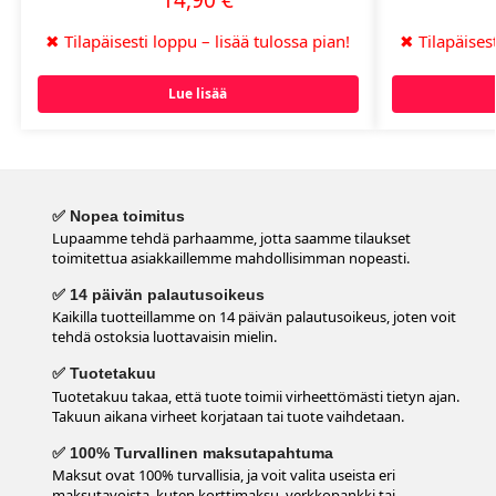
14,90
€
✖
Tilapäisesti loppu – lisää tulossa pian!
✖
Tilapäisest
Lue lisää
✅ Nopea toimitus
Lupaamme tehdä parhaamme, jotta saamme tilaukset
toimitettua asiakkaillemme mahdollisimman nopeasti.
✅ 14 päivän palautusoikeus
Kaikilla tuotteillamme on 14 päivän palautusoikeus, joten voit
tehdä ostoksia luottavaisin mielin.
✅ Tuotetakuu
Tuotetakuu takaa, että tuote toimii virheettömästi tietyn ajan.
Takuun aikana virheet korjataan tai tuote vaihdetaan.
✅ 100% Turvallinen maksutapahtuma
Maksut ovat 100% turvallisia, ja voit valita useista eri
maksutavoista, kuten korttimaksu, verkkopankki tai