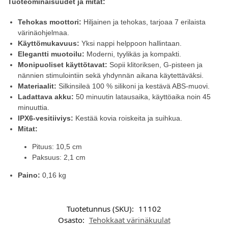
Tuoteominaisuudet ja mitat:
Tehokas moottori:
Hiljainen ja tehokas, tarjoaa 7 erilaista
värinäohjelmaa.
Käyttömukavuus:
Yksi nappi helppoon hallintaan.
Elegantti muotoilu:
Moderni, tyylikäs ja kompakti.
Monipuoliset käyttötavat:
Sopii klitoriksen, G-pisteen ja
nännien stimulointiin sekä yhdynnän aikana käytettäväksi.
Materiaalit:
Silkinsileä 100 % silikoni ja kestävä ABS-muovi.
Ladattava akku:
50 minuutin latausaika, käyttöaika noin 45
minuuttia.
IPX6-vesitiiviys:
Kestää kovia roiskeita ja suihkua.
Mitat:
Pituus: 10,5 cm
Paksuus: 2,1 cm
Paino:
0,16 kg
Tuotetunnus (SKU):
11102
Osasto:
Tehokkaat värinäkuulat