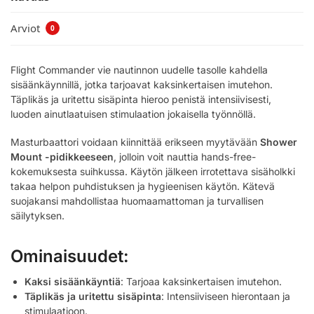
Arviot
0
Flight Commander vie nautinnon uudelle tasolle kahdella
sisäänkäynnillä, jotka tarjoavat kaksinkertaisen imutehon.
Täplikäs ja uritettu sisäpinta hieroo penistä intensiivisesti,
luoden ainutlaatuisen stimulaation jokaisella työnnöllä.
Masturbaattori voidaan kiinnittää erikseen myytävään
Shower
Mount -pidikkeeseen
, jolloin voit nauttia hands-free-
kokemuksesta suihkussa. Käytön jälkeen irrotettava sisäholkki
takaa helpon puhdistuksen ja hygieenisen käytön. Kätevä
suojakansi mahdollistaa huomaamattoman ja turvallisen
säilytyksen.
Ominaisuudet:
Kaksi sisäänkäyntiä
: Tarjoaa kaksinkertaisen imutehon.
Täplikäs ja uritettu sisäpinta
: Intensiiviseen hierontaan ja
stimulaatioon.