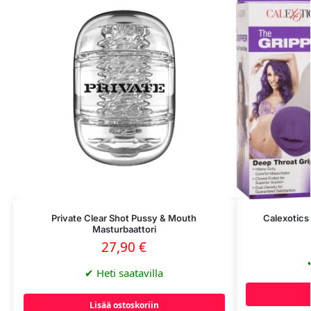
Private Clear Shot Pussy & Mouth
Calexotics
Masturbaattori
27,90
€
✔
Heti saatavilla
Lisää ostoskoriin