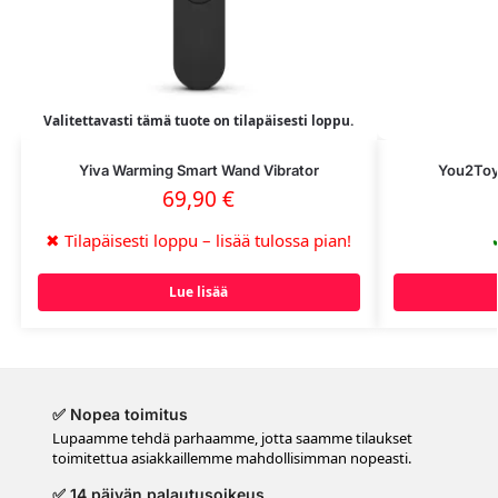
Valitettavasti tämä tuote on tilapäisesti loppu.
Yiva Warming Smart Wand Vibrator
You2Toys
69,90
€
✖
Tilapäisesti loppu – lisää tulossa pian!
Lue lisää
✅ Nopea toimitus
Lupaamme tehdä parhaamme, jotta saamme tilaukset
toimitettua asiakkaillemme mahdollisimman nopeasti.
✅ 14 päivän palautusoikeus