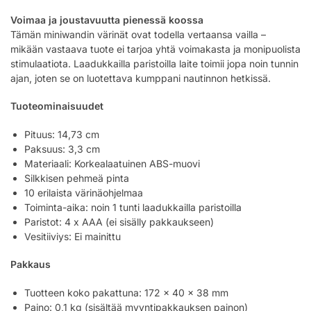
Voimaa ja joustavuutta pienessä koossa
Tämän miniwandin värinät ovat todella vertaansa vailla –
mikään vastaava tuote ei tarjoa yhtä voimakasta ja monipuolista
stimulaatiota. Laadukkailla paristoilla laite toimii jopa noin tunnin
ajan, joten se on luotettava kumppani nautinnon hetkissä.
Tuoteominaisuudet
Pituus: 14,73 cm
Paksuus: 3,3 cm
Materiaali: Korkealaatuinen ABS-muovi
Silkkisen pehmeä pinta
10 erilaista värinäohjelmaa
Toiminta-aika: noin 1 tunti laadukkailla paristoilla
Paristot: 4 x AAA (ei sisälly pakkaukseen)
Vesitiiviys: Ei mainittu
Pakkaus
Tuotteen koko pakattuna: 172 x 40 x 38 mm
Paino: 0,1 kg (sisältää myyntipakkauksen painon)