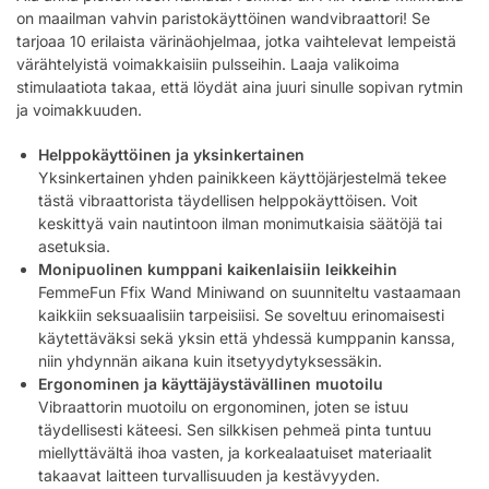
on maailman vahvin paristokäyttöinen wandvibraattori! Se
tarjoaa 10 erilaista värinäohjelmaa, jotka vaihtelevat lempeistä
värähtelyistä voimakkaisiin pulsseihin. Laaja valikoima
stimulaatiota takaa, että löydät aina juuri sinulle sopivan rytmin
ja voimakkuuden.
Helppokäyttöinen ja yksinkertainen
Yksinkertainen yhden painikkeen käyttöjärjestelmä tekee
tästä vibraattorista täydellisen helppokäyttöisen. Voit
keskittyä vain nautintoon ilman monimutkaisia säätöjä tai
asetuksia.
Monipuolinen kumppani kaikenlaisiin leikkeihin
FemmeFun Ffix Wand Miniwand on suunniteltu vastaamaan
kaikkiin seksuaalisiin tarpeisiisi. Se soveltuu erinomaisesti
käytettäväksi sekä yksin että yhdessä kumppanin kanssa,
niin yhdynnän aikana kuin itsetyydytyksessäkin.
Ergonominen ja käyttäjäystävällinen muotoilu
Vibraattorin muotoilu on ergonominen, joten se istuu
täydellisesti käteesi. Sen silkkisen pehmeä pinta tuntuu
miellyttävältä ihoa vasten, ja korkealaatuiset materiaalit
takaavat laitteen turvallisuuden ja kestävyyden.