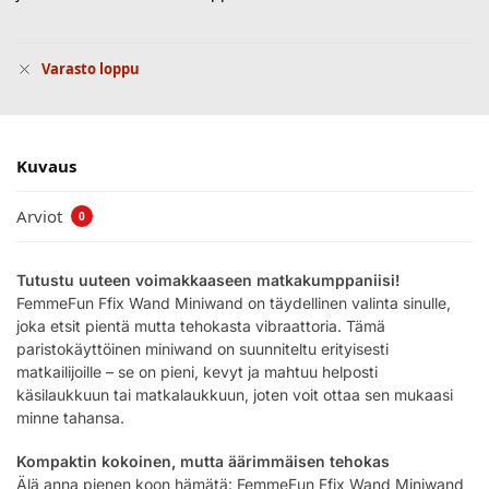
Varasto loppu
Kuvaus
Arviot
0
Tutustu uuteen voimakkaaseen matkakumppaniisi!
FemmeFun Ffix Wand Miniwand on täydellinen valinta sinulle,
joka etsit pientä mutta tehokasta vibraattoria. Tämä
paristokäyttöinen miniwand on suunniteltu erityisesti
matkailijoille – se on pieni, kevyt ja mahtuu helposti
käsilaukkuun tai matkalaukkuun, joten voit ottaa sen mukaasi
minne tahansa.
Kompaktin kokoinen, mutta äärimmäisen tehokas
Älä anna pienen koon hämätä: FemmeFun Ffix Wand Miniwand