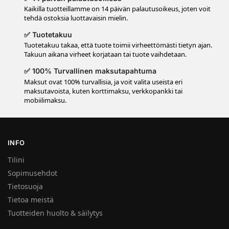
Kaikilla tuotteillamme on 14 päivän palautusoikeus, joten voit
tehdä ostoksia luottavaisin mielin.
✅ Tuotetakuu
Tuotetakuu takaa, että tuote toimii virheettömästi tietyn ajan.
Takuun aikana virheet korjataan tai tuote vaihdetaan.
✅ 100% Turvallinen maksutapahtuma
Maksut ovat 100% turvallisia, ja voit valita useista eri
maksutavoista, kuten korttimaksu, verkkopankki tai
mobiilimaksu.
INFO
Tilini
Sopimusehdot
Tietosuoja
Tietoa meistä
Tuotteiden huolto & säilytys