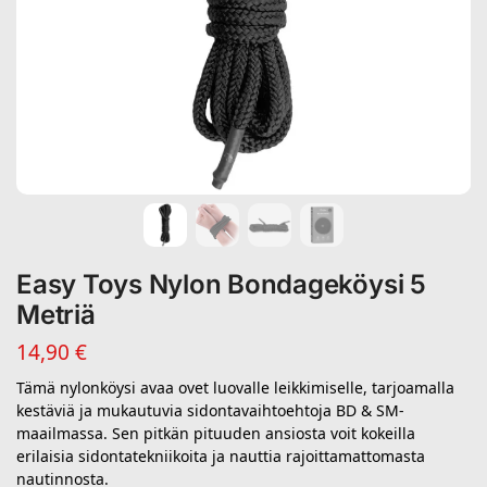
Easy Toys Nylon Bondageköysi 5
Metriä
14,90
€
Tämä nylonköysi avaa ovet luovalle leikkimiselle, tarjoamalla
kestäviä ja mukautuvia sidontavaihtoehtoja BD & SM-
maailmassa. Sen pitkän pituuden ansiosta voit kokeilla
erilaisia sidontatekniikoita ja nauttia rajoittamattomasta
nautinnosta.