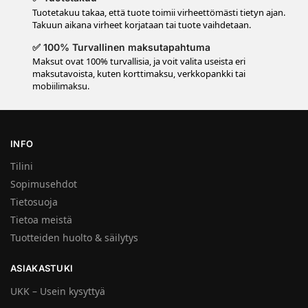
Tuotetakuu takaa, että tuote toimii virheettömästi tietyn ajan.
Takuun aikana virheet korjataan tai tuote vaihdetaan.
✅ 100% Turvallinen maksutapahtuma
Maksut ovat 100% turvallisia, ja voit valita useista eri
maksutavoista, kuten korttimaksu, verkkopankki tai
mobiilimaksu.
INFO
Tilini
Sopimusehdot
Tietosuoja
Tietoa meistä
Tuotteiden huolto & säilytys
ASIAKASTUKI
UKK – Usein kysyttyä