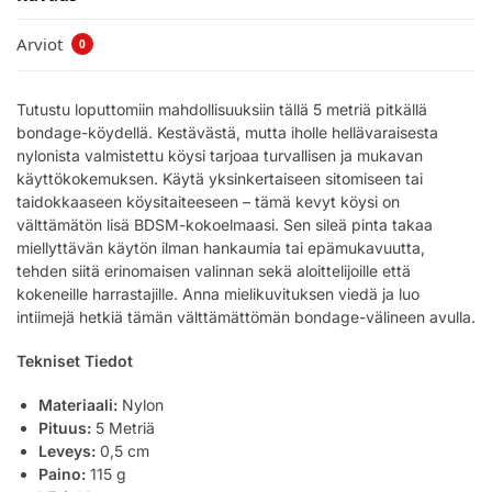
Arviot
0
Tutustu loputtomiin mahdollisuuksiin tällä 5 metriä pitkällä
bondage-köydellä. Kestävästä, mutta iholle hellävaraisesta
nylonista valmistettu köysi tarjoaa turvallisen ja mukavan
käyttökokemuksen. Käytä yksinkertaiseen sitomiseen tai
taidokkaaseen köysitaiteeseen – tämä kevyt köysi on
välttämätön lisä BDSM-kokoelmaasi. Sen sileä pinta takaa
miellyttävän käytön ilman hankaumia tai epämukavuutta,
tehden siitä erinomaisen valinnan sekä aloittelijoille että
kokeneille harrastajille. Anna mielikuvituksen viedä ja luo
intiimejä hetkiä tämän välttämättömän bondage-välineen avulla.
Tekniset Tiedot
Materiaali:
Nylon
Pituus:
5 Metriä
Leveys:
0,5 cm
Paino:
115 g