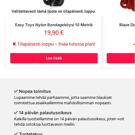
Valitettavasti tämä tuote on tilapäisesti loppu.
Easy Toys Nylon Bondageköysi 10 Metriä
Blaze D
19,90
€
✖
Tilapäisesti loppu – lisää tulossa pian!
Lue lisää
✅ Nopea toimitus
Lupaamme tehdä parhaamme, jotta saamme tilaukset
toimitettua asiakkaillemme mahdollisimman nopeasti.
✅ 14 päivän palautusoikeus
Kaikilla tuotteillamme on 14 päivän palautusoikeus, joten voit
tehdä ostoksia luottavaisin mielin.
✅ Tuotetakuu