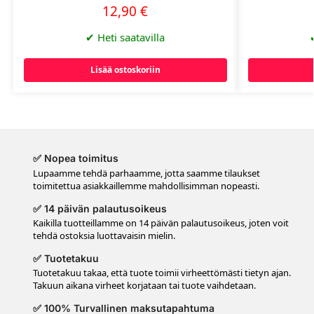
12,90
€
✔
Heti saatavilla
Lisää ostoskoriin
✅ Nopea toimitus
Lupaamme tehdä parhaamme, jotta saamme tilaukset
toimitettua asiakkaillemme mahdollisimman nopeasti.
✅ 14 päivän palautusoikeus
Kaikilla tuotteillamme on 14 päivän palautusoikeus, joten voit
tehdä ostoksia luottavaisin mielin.
✅ Tuotetakuu
Tuotetakuu takaa, että tuote toimii virheettömästi tietyn ajan.
Takuun aikana virheet korjataan tai tuote vaihdetaan.
✅ 100% Turvallinen maksutapahtuma