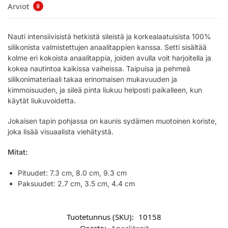
Arviot
0
Nauti intensiivisistä hetkistä sileistä ja korkealaatuisista 100%
silikonista valmistettujen anaalitappien kanssa. Setti sisältää
kolme eri kokoista anaalitappia, joiden avulla voit harjoitella ja
kokea nautintoa kaikissa vaiheissa. Taipuisa ja pehmeä
silikonimateriaali takaa erinomaisen mukavuuden ja
kimmoisuuden, ja sileä pinta liukuu helposti paikalleen, kun
käytät liukuvoidetta.
Jokaisen tapin pohjassa on kaunis sydämen muotoinen koriste,
joka lisää visuaalista viehätystä.
Mitat:
Pituudet: 7.3 cm, 8.0 cm, 9.3 cm
Paksuudet: 2.7 cm, 3.5 cm, 4.4 cm
Tuotetunnus (SKU):
10158
Osasto:
Anaalitapit