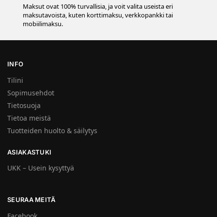
Maksut ovat 100% turvallisia, ja voit valita useista eri
maksutavoista, kuten korttimaksu, verkkopankki tai
mobiilimaksu.
INFO
Tilini
Sopimusehdot
Tietosuoja
Tietoa meistä
Tuotteiden huolto & säilytys
ASIAKASTUKI
UKK – Usein kysyttyä
SEURAA MEITÄ
Facebook