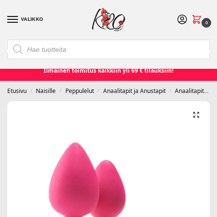
VALIKKO
0
❮
❯
Etusivu
Seksilelut ja seksivälineet
Naisille
Miehille
Ilmainen toimitus kaikkiin yli 69 € tilauksiin!
Etusivu
Naisille
Peppulelut
Anaalitapit ja Anustapit
Anaalitapit
D
/
/
/
/