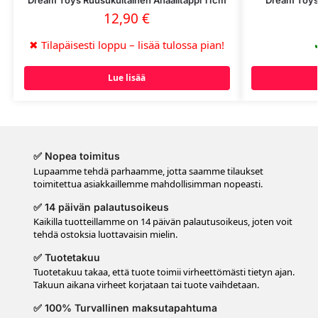
12,90
€
✖
Tilapäisesti loppu – lisää tulossa pian!
Lue lisää
✅ Nopea toimitus
Lupaamme tehdä parhaamme, jotta saamme tilaukset
toimitettua asiakkaillemme mahdollisimman nopeasti.
✅ 14 päivän palautusoikeus
Kaikilla tuotteillamme on 14 päivän palautusoikeus, joten voit
tehdä ostoksia luottavaisin mielin.
✅ Tuotetakuu
Tuotetakuu takaa, että tuote toimii virheettömästi tietyn ajan.
Takuun aikana virheet korjataan tai tuote vaihdetaan.
✅ 100% Turvallinen maksutapahtuma