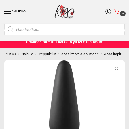
VALIKKO
0
❮
❯
Etusivu
Seksilelut ja seksivälineet
Naisille
Miehille
Ilmainen toimitus kaikkiin yli 69 € tilauksiin!
Etusivu
Naisille
Peppulelut
Anaalitapit ja Anustapit
Anaalitapit
D
/
/
/
/