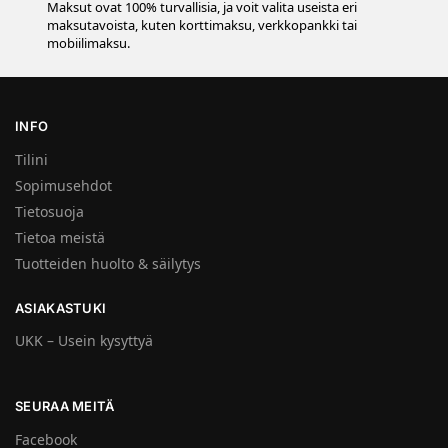
Maksut ovat 100% turvallisia, ja voit valita useista eri
maksutavoista, kuten korttimaksu, verkkopankki tai
mobiilimaksu.
INFO
Tilini
Sopimusehdot
Tietosuoja
Tietoa meistä
Tuotteiden huolto & säilytys
ASIAKASTUKI
UKK – Usein kysyttyä
SEURAA MEITÄ
Facebook