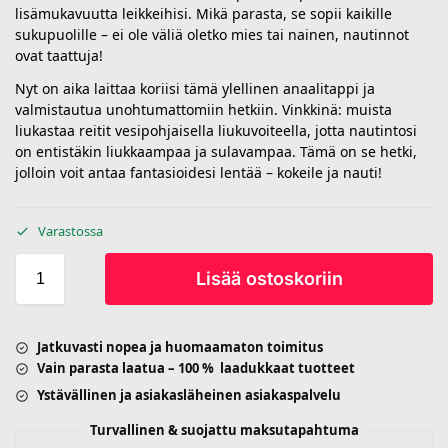
lisämukavuutta leikkeihisi. Mikä parasta, se sopii kaikille
sukupuolille – ei ole väliä oletko mies tai nainen, nautinnot
ovat taattuja!
Nyt on aika laittaa koriisi tämä ylellinen anaalitappi ja
valmistautua unohtumattomiin hetkiin. Vinkkinä: muista
liukastaa reitit vesipohjaisella liukuvoiteella, jotta nautintosi
on entistäkin liukkaampaa ja sulavampaa. Tämä on se hetki,
jolloin voit antaa fantasioidesi lentää – kokeile ja nauti!
Varastossa
Lisää ostoskoriin
Jatkuvasti nopea ja huomaamaton toimitus
Vain parasta laatua – 100 % laadukkaat tuotteet
Ystävällinen ja asiakasläheinen asiakaspalvelu
Turvallinen & suojattu maksutapahtuma