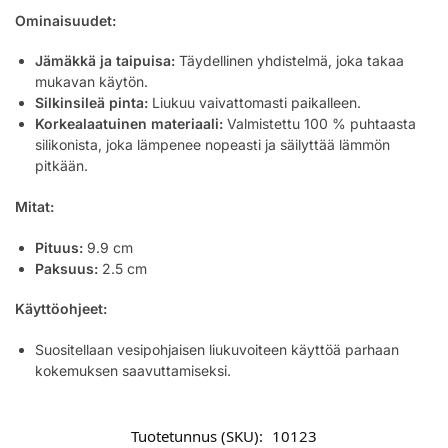
Ominaisuudet:
Jämäkkä ja taipuisa:
Täydellinen yhdistelmä, joka takaa
mukavan käytön.
Silkinsileä pinta:
Liukuu vaivattomasti paikalleen.
Korkealaatuinen materiaali:
Valmistettu 100 % puhtaasta
silikonista, joka lämpenee nopeasti ja säilyttää lämmön
pitkään.
Mitat:
Pituus:
9.9 cm
Paksuus:
2.5 cm
Käyttöohjeet:
Suositellaan vesipohjaisen liukuvoiteen käyttöä parhaan
kokemuksen saavuttamiseksi.
Tuotetunnus (SKU):
10123