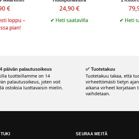
,90
€
24,90
€
79,
sti loppu –
✔
Heti saatavilla
✔
Heti s
ossa pian!
4 päivän palautusoikeus
✅ Tuotetakuu
killa tuotteillamme on 14
Tuotetakuu takaa, että tuo
vän palautusoikeus, joten voit
virheettömästi tietyn aja
ä ostoksia luottavaisin mielin.
aikana virheet korjataan t
vaihdetaan.
TUKI
SEURAA MEITÄ