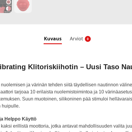
Kuvaus
Arviot
0
brating Klitoriskiihotin – Uusi Taso N
ä nuolemisen ja värinän tehden siitä täydellisen nautinnon väli
attori tarjoaa 10 erilaista nuolemistoimintoa ja 10 värinäasetust
kemuksen. Suun muotoinen, silikoninen pää stimuloi hellävaraises
 huipulle.
ja Helppo Käyttö
kaksi erillistä moottoria, jotka antavat mahdollisuuden valita juur