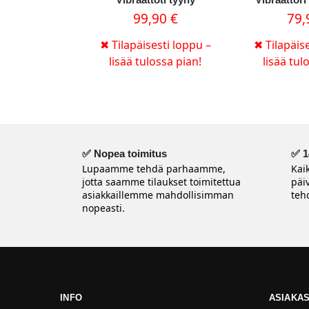
99,90
€
79
✖
Tilapäisesti loppu –
✖
Tilapäise
lisää tulossa pian!
lisää tul
✅ Nopea toimitus
✅ 1
Lupaamme tehdä parhaamme,
Kai
jotta saamme tilaukset toimitettua
päi
asiakkaillemme mahdollisimman
tehd
nopeasti.
INFO
ASIAKAS