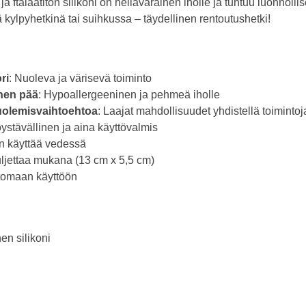
a ftalaatiton silikoni on hellävarainen iholle ja tuntuu luonnoll
itä kylpyhetkinä tai suihkussa – täydellinen rentoutushetki!
ri
: Nuoleva ja värisevä toiminto
nen pää
: Hypoallergeeninen ja pehmeä iholle
nuolemisvaihtoehtoa
: Laajat mahdollisuudet yhdistellä toimintoj
ystävällinen ja aina käyttövalmis
en käyttää vedessä
uljettaa mukana (13 cm x 5,5 cm)
ttomaan käyttöön
en silikoni