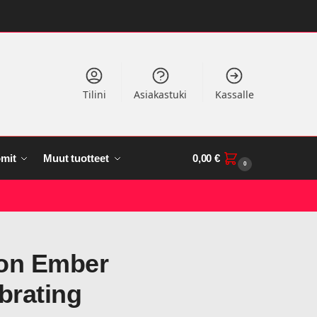
Tilini
Asiakastuki
Kassalle
mit
Muut tuotteet
0,00
€
0
ion Ember
brating