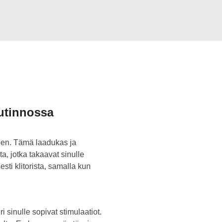
autinnossa
neen. Tämä laadukas ja
a, jotka takaavat sinulle
ti klitorista, samalla kun
i sinulle sopivat stimulaatiot.