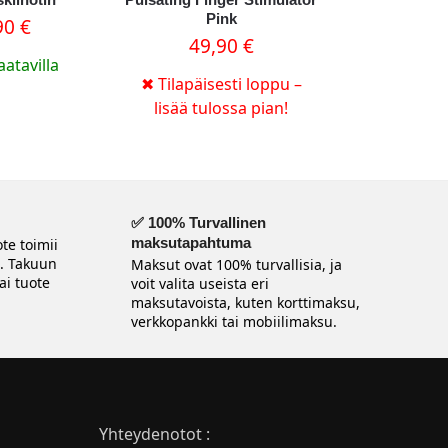
Pink
90
€
49,90
€
aatavilla
✖
Tilapäisesti loppu –
lisää tulossa pian!
✅ 100% Turvallinen
maksutapahtuma
te toimii
n. Takuun
Maksut ovat 100% turvallisia, ja
ai tuote
voit valita useista eri
maksutavoista, kuten korttimaksu,
verkkopankki tai mobiilimaksu.
Yhteydenotot :