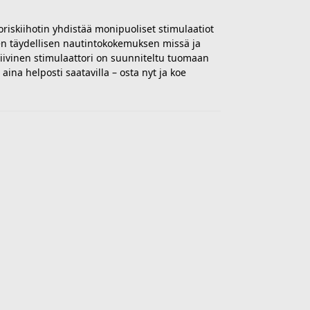
oriskiihotin yhdistää monipuoliset stimulaatiot
n täydellisen nautintokokemuksen missä ja
iivinen stimulaattori on suunniteltu tuomaan
aina helposti saatavilla – osta nyt ja koe