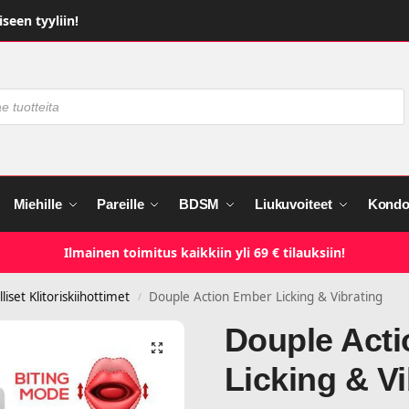
seen tyyliin!
Miehille
Pareille
BDSM
Liukuvoiteet
Kondo
Ilmainen toimitus kaikkiin yli 69 € tilauksiin!
liset Klitoriskiihottimet
Douple Action Ember Licking & Vibrating
/
Douple Act
Licking & Vi