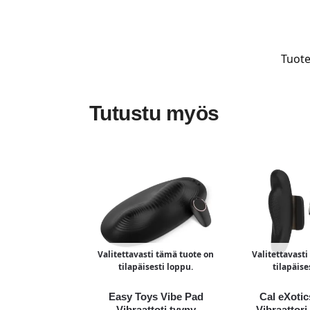
Tuote
Tutustu myös
Valitettavasti tämä tuote on
Valitettavast
tilapäisesti loppu.
tilapäise
Easy Toys Vibe Pad
Cal eXotic
Vibraattoti tyyny
Vibraattori