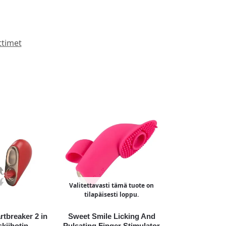
ttimet
Valitettavasti tämä tuote on
tilapäisesti loppu.
breaker 2 in
Sweet Smile Licking And
skiihotin
Pulsating Finger Stimulator