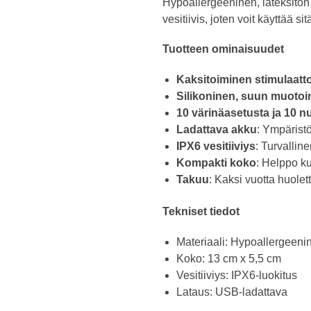
Hypoallergeeninen, lateksiton j
vesitiivis, joten voit käyttää s
Tuotteen ominaisuudet
Kaksitoiminen stimulaatto
Silikoninen, suun muotoi
10 värinäasetusta ja 10 
Ladattava akku
: Ympäristö
IPX6 vesitiiviys
: Turvallin
Kompakti koko
: Helppo k
Takuu
: Kaksi vuotta huole
Tekniset tiedot
Materiaali: Hypoallergeenin
Koko: 13 cm x 5,5 cm
Vesitiiviys: IPX6-luokitus
Lataus: USB-ladattava