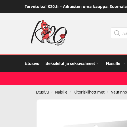
Tervetuloa! K20.fi – Aikuisten oma kauppa. Suomalai
Etusivu
Seksilelut ja seksivälineet
Naisille
Etusivu
Naisille
Klitoriskiihottimet
Nautinnol
/
/
/