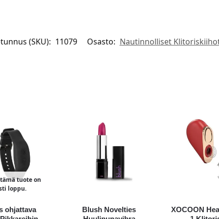
tunnus (SKU):
11079
Osasto:
Nautinnolliset Klitoriskiiho
i tämä tuote on
sti loppu.
s ohjattava
Blush Novelties
XOCOON Heart
 Pikkareihin
Huulipunavibra
1 Klitori