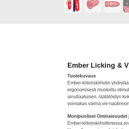
Ember Licking & Vi
Tuotekuvaus
Ember-klitoriskiihotin yhdistä
ergonomisesti muotoiltu stimula
ainutlaatuisen, räätälöidyn ko
voimakas värinä vie nautinnon
Monipuoliset Ominaisuudet 
Ember-klitoriskiihottimessa on 