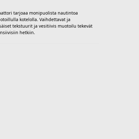
ttori tarjoaa monipuolista nautintoa
oillulla kotelolla. Vaihdettavat ja
äiset tekstuurit ja vesitiivis muotoilu tekevät
siivisiin hetkiin.