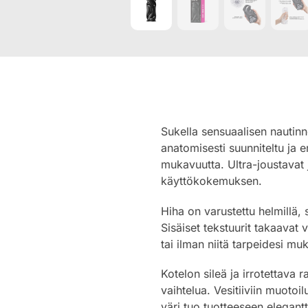
Sukella sensuaalisen nautin
anatomisesti suunniteltu ja e
mukavuutta. Ultra-joustavat 
käyttökokemuksen.
Hiha on varustettu helmillä, sp
Sisäiset tekstuurit takaavat
tai ilman niitä tarpeidesi m
Kotelon sileä ja irrotettava 
vaihtelua. Vesitiiviin muotoi
väri tuo tuotteeseen elegant