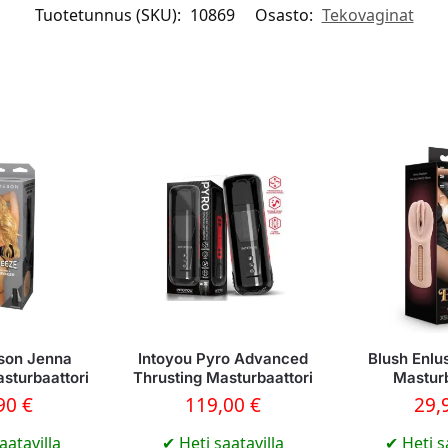
Tuotetunnus (SKU):
10869
Osasto:
Tekovaginat
son Jenna
Intoyou Pyro Advanced
Blush Enlu
sturbaattori
Thrusting Masturbaattori
Masturb
,90
€
119,00
€
29,
aatavilla
✔
Heti saatavilla
✔
Heti s