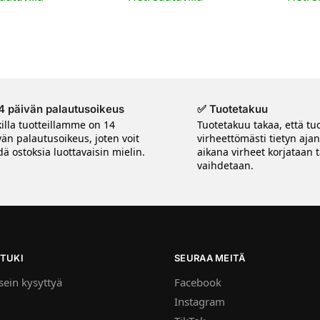
4 päivän palautusoikeus
✅ Tuotetakuu
killa tuotteillamme on 14
Tuotetakuu takaa, että tuo
vän palautusoikeus, joten voit
virheettömästi tietyn aja
ä ostoksia luottavaisin mielin.
aikana virheet korjataan t
vaihdetaan.
TUKI
SEURAA MEITÄ
ein kysyttyä
Facebook
Instagram