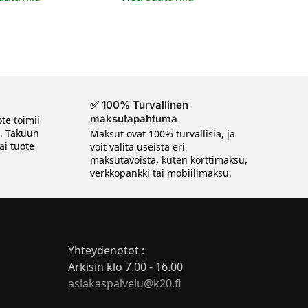
✅ 100% Turvallinen
maksutapahtuma
te toimii
n. Takuun
Maksut ovat 100% turvallisia, ja
ai tuote
voit valita useista eri
maksutavoista, kuten korttimaksu,
verkkopankki tai mobiilimaksu.
Yhteydenotot :
Arkisin klo 7.00 - 16.00
asiakaspalvelu@k20.fi