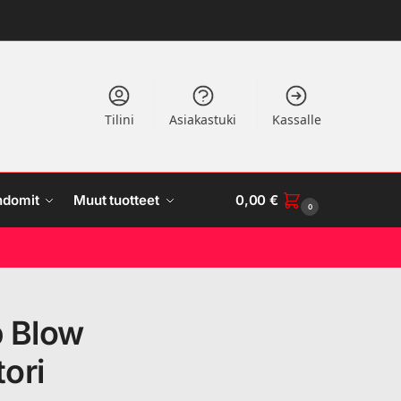
Tilini
Asiakastuki
Kassalle
ndomit
Muut tuotteet
0,00
€
0
p Blow
ori