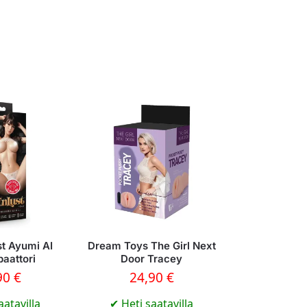
st Ayumi AI
Dream Toys The Girl Next
aattori
Door Tracey
90
€
24,90
€
aatavilla
✔
Heti saatavilla