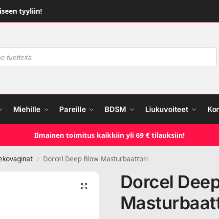
seen tyyliin!
Miehille
Pareille
BDSM
Liukuvoiteet
Ko
Ilmainen toimitus kaikkiin yli 69 € tilauksiin!
ekovaginat
Dorcel Deep Blow Masturbaattori
/
Dorcel Dee
Masturbaatt