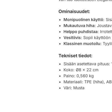
Ominaisuudet:
Monipuolinen käyttö
: Sis
Mukautuva hiha
: Jousta
Helppo puhdistaa
: Irrote
Vesitiivis
: Sopii käyttöön
Klassinen muotoilu
: Tyyl
Tekniset tiedot:
Sisään asetettava pituus:
Koko: Ø8 x 22 cm
Paino: 0,560 kg
Materiaali: TPE (hiha), A
Väri: Musta