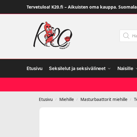
Tervetuloa! K20.fi – Aikuisten oma kauppa. Suomalai
Etusivu
Seksilelut ja seksivälineet
Naisille
Etusivu
Miehille
Masturbaattorit miehille
T
/
/
/