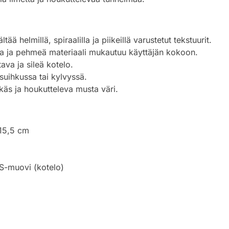
ältää helmillä, spiraalilla ja piikeillä varustetut tekstuurit.
va ja pehmeä materiaali mukautuu käyttäjän kokoon.
ttava ja sileä kotelo.
 suihkussa tai kylvyssä.
ikäs ja houkutteleva musta väri.
 15,5 cm
BS-muovi (kotelo)