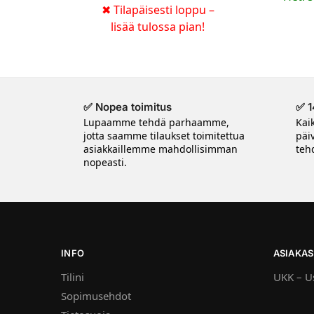
✖
Tilapäisesti loppu –
lisää tulossa pian!
✅ Nopea toimitus
✅ 1
Lupaamme tehdä parhaamme,
Kai
jotta saamme tilaukset toimitettua
päi
asiakkaillemme mahdollisimman
tehd
nopeasti.
INFO
ASIAKAS
Tilini
UKK – Us
Sopimusehdot