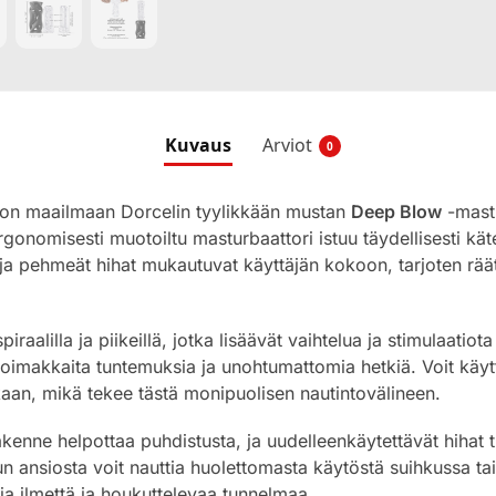
Kuvaus
Arviot
0
non maailmaan Dorcelin tyylikkään mustan
Deep Blow
-mastu
rgonomisesti muotoiltu masturbaattori istuu täydellisesti kät
ja pehmeät hihat mukautuvat käyttäjän kokoon, tarjoten räätä
iraalilla ja piikeillä, jotka lisäävät vaihtelua ja stimulaatiota
 voimakkaita tuntemuksia ja unohtumattomia hetkiä. Voit käyt
ukaan, mikä tekee tästä monipuolisen nautintovälineen.
rakenne helpottaa puhdistusta, ja uudelleenkäytettävät hihat 
lun ansiosta voit nauttia huolettomasta käytöstä suihkussa t
tia ilmettä ja houkuttelevaa tunnelmaa.