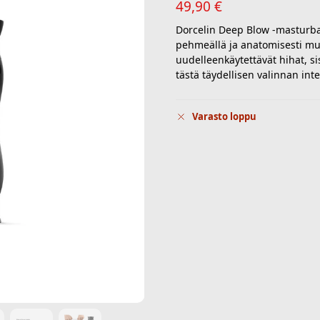
49,90
€
Dorcelin Deep Blow -masturbaa
pehmeällä ja anatomisesti muot
uudelleenkäytettävät hihat, sis
tästä täydellisen valinnan inten
Varasto loppu