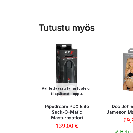
Tutustu myös
Valitettavasti tämä tuote on
tilapäisesti loppu.
Pipedream PDX Elite
Doc John
Suck-O-Matic
Jameson Ma
Masturbaattori
69
139,00
€
✔
Heti s