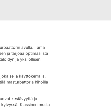
rbaattorin avulla. Tämä
een ja tarjoaa optimaalista
löidyn ja yksilöllisen
 jokaisella käyttökerralla.
tää masturbattoria hihoilla
tuovat kestävyyttä ja
ai kylvyssä. Klassinen musta