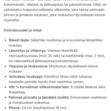
kokemuksen, viilennä se jääkaapissa tai pakastimessa. Dildo on
valmistettu huipputurvallisesta silikonista, joka takaa pehmeän
pinnan ja jämäkän sisuksen, joka mukautuu täydellisesti kehosi
muotoihin.
Ominaisuudet ja mitat:
SilexD täyte:
Säilyttää muotonsa ja kovuutensa lämpötilan
mukaan.
Lämmitys ja viilennys:
Voidaan lämmittää
mikroaaltouunissa (max 30 sek) tai keittämällä (max 2 min),
tai viilennettävä jääkaapissa/pakastimessa.
Taipuisa ja mukautuva:
Muotoutuu täydellisesti kehosi
mukaan.
Voimakas imukuppi:
Kiinnittyy lähes mihin tahansa
tasaiselle pinnalle hands-free nautintoa varten.
100 % turvallinen silikonimateriaali:
Ei sisällä lateksia eikä
ftalaatteja.
Pehmeä pinnalta ja jämäkkä sisältä:
Erinomaisen realistinen
ja monipuolinen kokemus.
Pituus:
24 cm (käyttöpituus 18 cm)