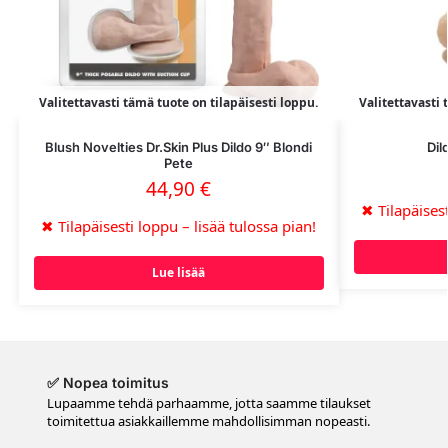
Valitettavasti tämä tuote on tilapäisesti loppu.
Valitettavasti 
Blush Novelties Dr.Skin Plus Dildo 9″ Blondi
Dil
Pete
44,90
€
✖
Tilapäisest
✖
Tilapäisesti loppu – lisää tulossa pian!
Lue lisää
✅ Nopea toimitus
Lupaamme tehdä parhaamme, jotta saamme tilaukset
toimitettua asiakkaillemme mahdollisimman nopeasti.