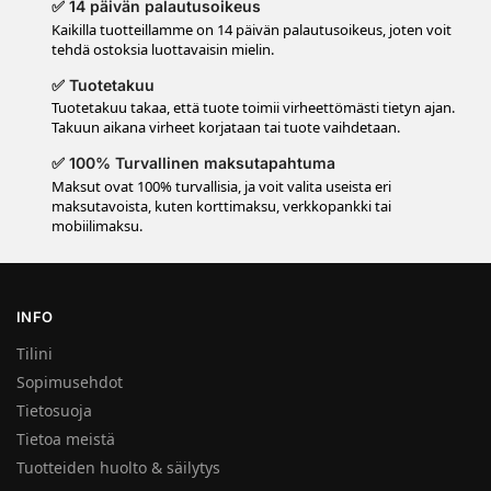
✅ 14 päivän palautusoikeus
Kaikilla tuotteillamme on 14 päivän palautusoikeus, joten voit
tehdä ostoksia luottavaisin mielin.
✅ Tuotetakuu
Tuotetakuu takaa, että tuote toimii virheettömästi tietyn ajan.
Takuun aikana virheet korjataan tai tuote vaihdetaan.
✅ 100% Turvallinen maksutapahtuma
Maksut ovat 100% turvallisia, ja voit valita useista eri
maksutavoista, kuten korttimaksu, verkkopankki tai
mobiilimaksu.
INFO
Tilini
Sopimusehdot
Tietosuoja
Tietoa meistä
Tuotteiden huolto & säilytys