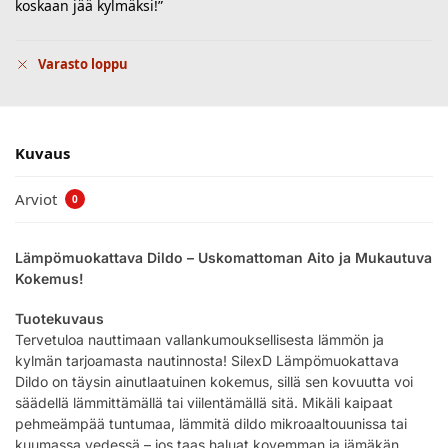
koskaan jää kylmäksi!”
Varasto loppu
Kuvaus
Arviot
0
Lämpömuokattava Dildo – Uskomattoman Aito ja Mukautuva
Kokemus!
Tuotekuvaus
Tervetuloa nauttimaan vallankumouksellisesta lämmön ja
kylmän tarjoamasta nautinnosta! SilexD Lämpömuokattava
Dildo on täysin ainutlaatuinen kokemus, sillä sen kovuutta voi
säädellä lämmittämällä tai viilentämällä sitä. Mikäli kaipaat
pehmeämpää tuntumaa, lämmitä dildo mikroaaltouunissa tai
kuumassa vedessä – jos taas haluat kovemman ja jämäkän