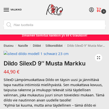
VALIKKO
0
❮
❯
Etusivu
Seksilelut ja seksivälineet
Naisille
Miehille
Ilmainen toimitus kaikkiin yli 69 € tilauksiin!
Etusivu
Naisille
Dildot
Silikonidildot
Dildo SilexD 9″ Musta Markku
/
/
/
/
Dildo SilexD 9″ Musta Markku
44,90
€
SilexD Lämpömuokattava Dildo on täysin uusi ja jännittävä
tapa nauttia intiimistä mielihyvästä. Sen muokattava kovuus,
taipuisa rakenne ja imukuppi tekevät siitä täydellisen
valinnan, joka mukautuu juuri sinun toiveidesi mukaan. Tämä
dildo vie nautinnon aivan uudelle tasolle!
”Kylmä tai kuuma, mutta aina täydellinen – tämä dildo ei