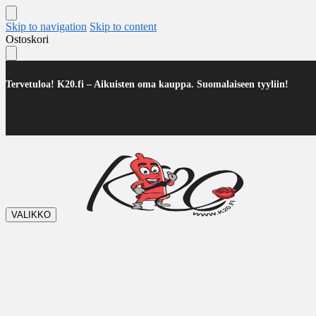
Skip to navigation
Skip to content
Ostoskori
Tervetuloa! K20.fi – Aikuisten oma kauppa. Suomalaiseen tyyliin!
VALIKKO