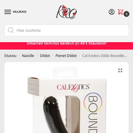
VALIKKO
0
❮
❯
Etusivu
Seksilelut ja seksivälineet
Naisille
Miehille
Ilmainen toimitus kaikkiin yli 69 € tilauksiin!
Etusivu
Naisille
Dildot
Pienet Dildot
Cal Exotics Dildo Boundless Billy 12cm
/
/
/
/