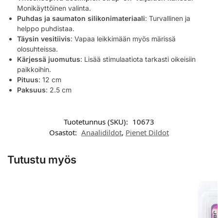
Monikäyttöinen valinta.
Puhdas ja saumaton silikonimateriaali
: Turvallinen ja
helppo puhdistaa.
Täysin vesitiivis
: Vapaa leikkimään myös märissä
olosuhteissa.
Kärjessä juomutus
: Lisää stimulaatiota tarkasti oikeisiin
paikkoihin.
Pituus
: 12 cm
Paksuus
: 2.5 cm
Tuotetunnus (SKU):
10673
Osastot:
Anaalidildot
,
Pienet Dildot
Tutustu myös