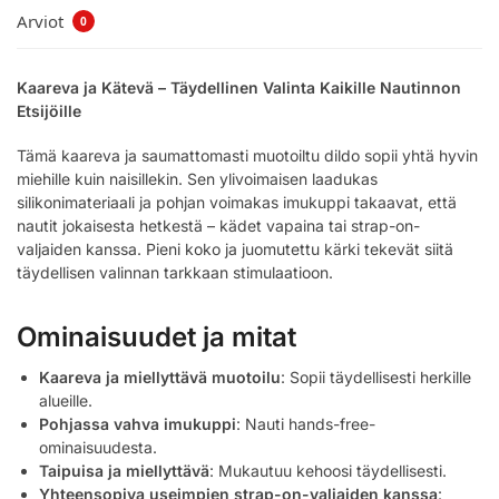
Arviot
0
Kaareva ja Kätevä – Täydellinen Valinta Kaikille Nautinnon
Etsijöille
Tämä kaareva ja saumattomasti muotoiltu dildo sopii yhtä hyvin
miehille kuin naisillekin. Sen ylivoimaisen laadukas
silikonimateriaali ja pohjan voimakas imukuppi takaavat, että
nautit jokaisesta hetkestä – kädet vapaina tai strap-on-
valjaiden kanssa. Pieni koko ja juomutettu kärki tekevät siitä
täydellisen valinnan tarkkaan stimulaatioon.
Ominaisuudet ja mitat
Kaareva ja miellyttävä muotoilu
: Sopii täydellisesti herkille
alueille.
Pohjassa vahva imukuppi
: Nauti hands-free-
ominaisuudesta.
Taipuisa ja miellyttävä
: Mukautuu kehoosi täydellisesti.
Yhteensopiva useimpien strap-on-valjaiden kanssa
: