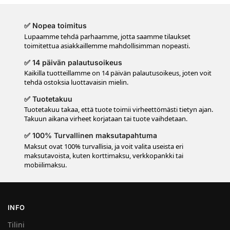
✅ Nopea toimitus
Lupaamme tehdä parhaamme, jotta saamme tilaukset
toimitettua asiakkaillemme mahdollisimman nopeasti.
✅ 14 päivän palautusoikeus
Kaikilla tuotteillamme on 14 päivän palautusoikeus, joten voit
tehdä ostoksia luottavaisin mielin.
✅ Tuotetakuu
Tuotetakuu takaa, että tuote toimii virheettömästi tietyn ajan.
Takuun aikana virheet korjataan tai tuote vaihdetaan.
✅ 100% Turvallinen maksutapahtuma
Maksut ovat 100% turvallisia, ja voit valita useista eri
maksutavoista, kuten korttimaksu, verkkopankki tai
mobiilimaksu.
INFO
Tilini