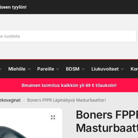
seen tyyliin!
Miehille
Pareille
BDSM
Liukuvoiteet
Ko
Ilmainen toimitus kaikkiin yli 69 € tilauksiin!
ekovaginat
Boners FPPR Läpinäkyvä Masturbaattori
/
Boners FPP
Masturbaatt