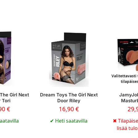
Valitettavasti
tilapäise
The Girl Next
Dream Toys The Girl Next
JamyJob
 Tori
Door Riley
Masturb
,90
€
16,90
€
29,
aatavilla
✔
Heti saatavilla
✖
Tilapäise
lisää tul