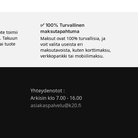
✅ 100% Turvallinen
maksutapahtuma
te toimii
n. Takuun
Maksut ovat 100% turvallisia, ja
ai tuote
voit valita useista eri
maksutavoista, kuten korttimaksu,
verkkopankki tai mobiilimaksu.
Yhteydenotot :
Arkisin klo 7.00 - 16.00
asiakaspalvelu@k20.fi