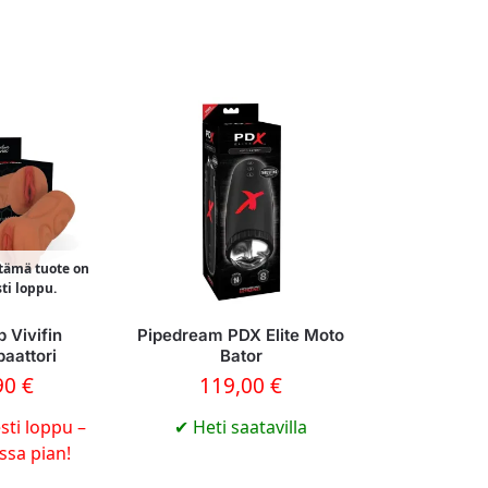
 tämä tuote on
sti loppu.
 Vivifin
Pipedream PDX Elite Moto
aattori
Bator
90
€
119,00
€
sti loppu –
✔
Heti saatavilla
ossa pian!