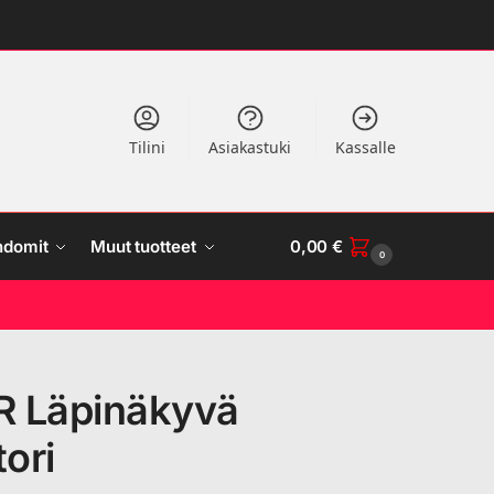
Tilini
Asiakastuki
Kassalle
ndomit
Muut tuotteet
0,00
€
0
R Läpinäkyvä
ori