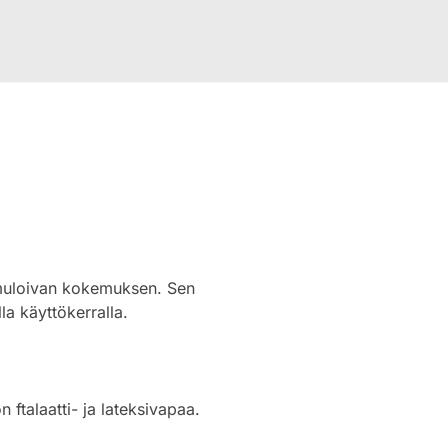
timuloivan kokemuksen. Sen
lla käyttökerralla.
 ftalaatti- ja lateksivapaa.