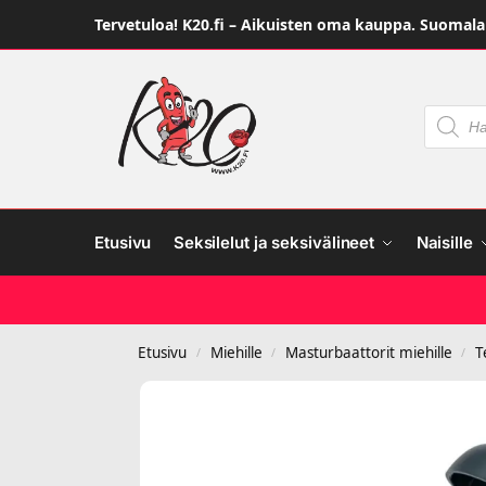
Tervetuloa! K20.fi – Aikuisten oma kauppa. Suomalai
Etusivu
Seksilelut ja seksivälineet
Naisille
Etusivu
Miehille
Masturbaattorit miehille
T
/
/
/