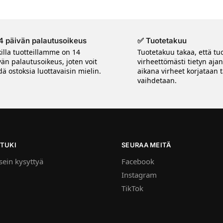
4 päivän palautusoikeus
✅ Tuotetakuu
killa tuotteillamme on 14
Tuotetakuu takaa, että tuo
vän palautusoikeus, joten voit
virheettömästi tietyn aja
ä ostoksia luottavaisin mielin.
aikana virheet korjataan t
vaihdetaan.
TUKI
SEURAA MEITÄ
ein kysyttyä
Facebook
Instagram
TikTok