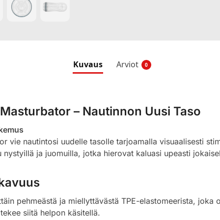
Kuvaus
Arviot
0
Masturbator – Nautinnon Uusi Taso
Kokemus
 vie nautintosi uudelle tasolle tarjoamalla visuaalisesti s
 nystyillä ja juomuilla, jotka hierovat kaluasi upeasti jokaise
ukavuus
ttäin pehmeästä ja miellyttävästä TPE-elastomeerista, joka on
ekee siitä helpon käsitellä.