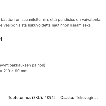
aattori on suunniteltu niin, että puhdistus on vaivatonta.
 vesipohjaista liukuvoidetta nautinnon lisäämiseksi.
t
myyntipakkauksen painon)
 x 210 x 90 mm
Tuotetunnus (SKU):
10942
Osasto:
Tekovaginat