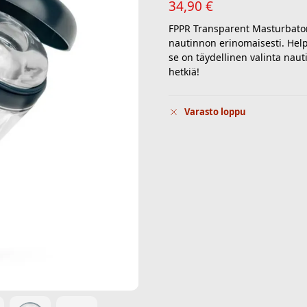
34,90
€
FPPR Transparent Masturbator 
nautinnon erinomaisesti. Help
se on täydellinen valinta naut
hetkiä!
Varasto loppu