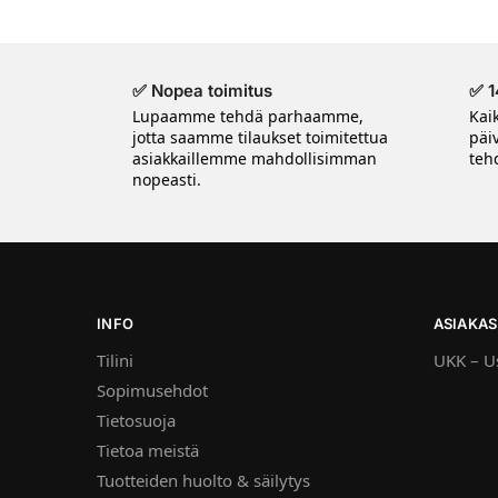
✅ Nopea toimitus
✅ 1
Lupaamme tehdä parhaamme,
Kai
jotta saamme tilaukset toimitettua
päi
asiakkaillemme mahdollisimman
tehd
nopeasti.
INFO
ASIAKAS
Tilini
UKK – Us
Sopimusehdot
Tietosuoja
Tietoa meistä
Tuotteiden huolto & säilytys