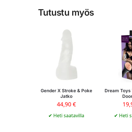
Tutustu myös
Gender X Stroke & Poke
Dream Toys 
Jatko
Door
44,90
€
19
✔
Heti saatavilla
✔
Heti s