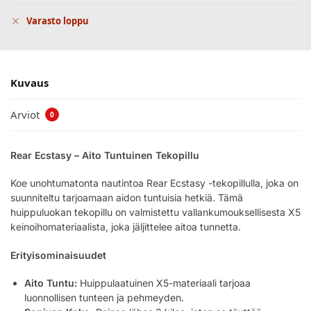
Varasto loppu
Kuvaus
Arviot
0
Rear Ecstasy – Aito Tuntuinen Tekopillu
Koe unohtumatonta nautintoa Rear Ecstasy -tekopillulla, joka on
suunniteltu tarjoamaan aidon tuntuisia hetkiä. Tämä
huippuluokan tekopillu on valmistettu vallankumouksellisesta X5
keinoihomateriaalista, joka jäljittelee aitoa tunnetta.
Erityisominaisuudet
Aito Tuntu:
Huippulaatuinen X5-materiaali tarjoaa
luonnollisen tunteen ja pehmeyden.