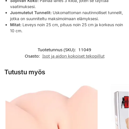
Sopivan Koko:
Painaa lähes 3 kiloa, joten se täyttää
vaatimuksesi.
Juomutetut Tunnelit:
Uskomattoman nautinnolliset tunnelit,
jotka on suunniteltu maksimoimaan elämyksesi.
Mitat:
Leveys noin 25 cm, pituus noin 25 cm ja korkeus noin
10 cm.
Tuotetunnus (SKU):
11049
Osasto:
Isot ja aidon kokoiset tekopillut
Tutustu myös