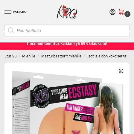
VALIKKO
0
❮
❯
Etusivu
Seksilelut ja seksivälineet
Naisille
Miehille
Ilmainen toimitus kaikkiin yli 69 € tilauksiin!
Etusivu
Miehille
Masturbaattorit miehille
Isot ja aidon kokoiset tekopillut
/
/
/