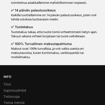
toimitettua asiakkaillemme mahdollisimman nopeasti.
✅ 14 päivän palautusoikeus
Kaikilla tuotteillamme on 14 päivän palautusoikeus, joten voit
tehdä ostoksia luottavaisin mielin.
✅ Tuotetakuu
Tuotetakuu takaa, että tuote toimii virheettömästi tietyn ajan.
Takuun aikana virheet korjataan tai tuote vaihdetaan.
✅ 100% Turvallinen maksutapahtuma
Maksut ovat 100% turvallisia, ja voit valita useista eri
maksutavoista, kuten korttimaksu, verkkopankki tai
mobiilimaksu.
INFO
Tilini
Sopimusehdot
Tietosuoja
Tietoa meistä