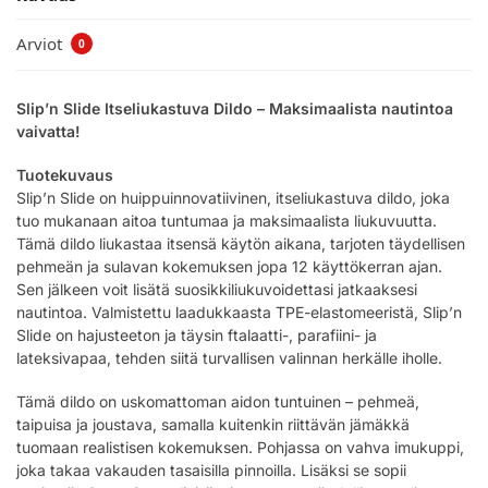
Arviot
0
Slip’n Slide Itseliukastuva Dildo – Maksimaalista nautintoa
vaivatta!
Tuotekuvaus
Slip’n Slide on huippuinnovatiivinen, itseliukastuva dildo, joka
tuo mukanaan aitoa tuntumaa ja maksimaalista liukuvuutta.
Tämä dildo liukastaa itsensä käytön aikana, tarjoten täydellisen
pehmeän ja sulavan kokemuksen jopa 12 käyttökerran ajan.
Sen jälkeen voit lisätä suosikkiliukuvoidettasi jatkaaksesi
nautintoa. Valmistettu laadukkaasta TPE-elastomeeristä, Slip’n
Slide on hajusteeton ja täysin ftalaatti-, parafiini- ja
lateksivapaa, tehden siitä turvallisen valinnan herkälle iholle.
Tämä dildo on uskomattoman aidon tuntuinen – pehmeä,
taipuisa ja joustava, samalla kuitenkin riittävän jämäkkä
tuomaan realistisen kokemuksen. Pohjassa on vahva imukuppi,
joka takaa vakauden tasaisilla pinnoilla. Lisäksi se sopii