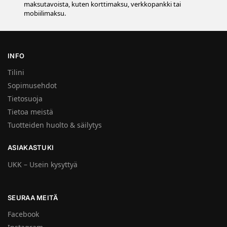
maksutavoista, kuten korttimaksu, verkkopankki tai
mobiilimaksu.
INFO
Tilini
Sopimusehdot
Tietosuoja
Tietoa meistä
Tuotteiden huolto & säilytys
ASIAKASTUKI
UKK – Usein kysyttyä
SEURAA MEITÄ
Facebook