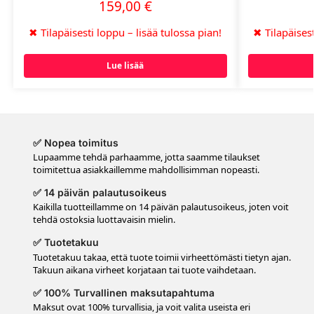
159,00
€
✖
Tilapäisesti loppu – lisää tulossa pian!
✖
Tilapäisest
Lue lisää
✅ Nopea toimitus
Lupaamme tehdä parhaamme, jotta saamme tilaukset
toimitettua asiakkaillemme mahdollisimman nopeasti.
✅ 14 päivän palautusoikeus
Kaikilla tuotteillamme on 14 päivän palautusoikeus, joten voit
tehdä ostoksia luottavaisin mielin.
✅ Tuotetakuu
Tuotetakuu takaa, että tuote toimii virheettömästi tietyn ajan.
Takuun aikana virheet korjataan tai tuote vaihdetaan.
✅ 100% Turvallinen maksutapahtuma
Maksut ovat 100% turvallisia, ja voit valita useista eri