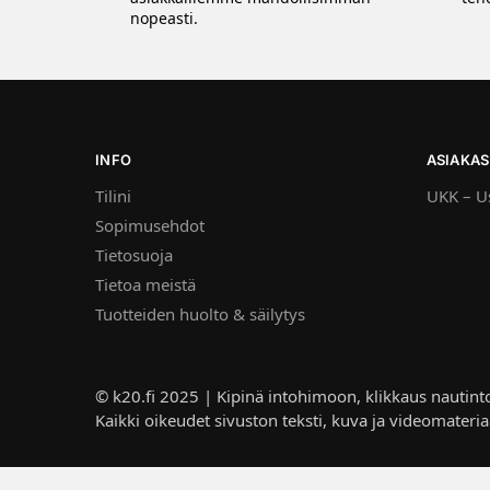
nopeasti.
INFO
ASIAKAS
Tilini
UKK – Us
Sopimusehdot
Tietosuoja
Tietoa meistä
Tuotteiden huolto & säilytys
© k20.fi 2025 | Kipinä intohimoon, klikkaus nautint
Kaikki oikeudet sivuston teksti, kuva ja videomateria