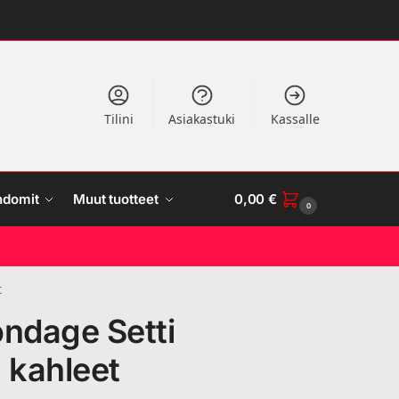
Tilini
Asiakastuki
Kassalle
ndomit
Muut tuotteet
0,00
€
0
t
ondage Setti
 kahleet