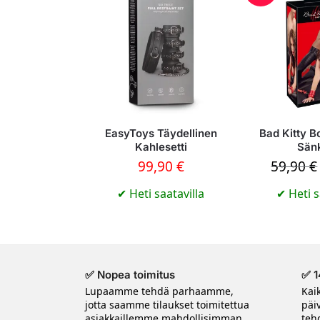
EasyToys Täydellinen
Bad Kitty B
Kahlesetti
Sän
99,90
€
59,90
€
✔
Heti saatavilla
✔
Heti s
✅ Nopea toimitus
✅ 1
Lupaamme tehdä parhaamme,
Kai
jotta saamme tilaukset toimitettua
päi
asiakkaillemme mahdollisimman
tehd