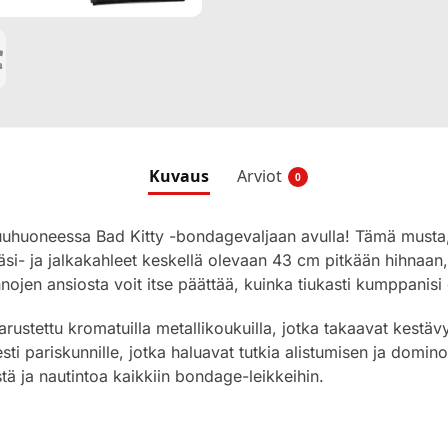
Kuvaus
Arviot
0
kuuhuoneessa Bad Kitty -bondagevaljaan avulla! Tämä musta
käsi- ja jalkakahleet keskellä olevaan 43 cm pitkään hihnaan
nojen ansiosta voit itse päättää, kuinka tiukasti kumppanisi 
rustettu kromatuilla metallikoukuilla, jotka takaavat kestäv
ti pariskunnille, jotka haluavat tutkia alistumisen ja dominoi
tä ja nautintoa kaikkiin bondage-leikkeihin.