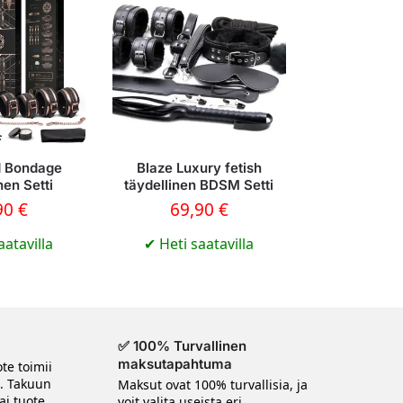
d Bondage
Blaze Luxury fetish
nen Setti
täydellinen BDSM Setti
90
€
69,90
€
aatavilla
✔
Heti saatavilla
✅ 100% Turvallinen
maksutapahtuma
te toimii
n. Takuun
Maksut ovat 100% turvallisia, ja
ai tuote
voit valita useista eri