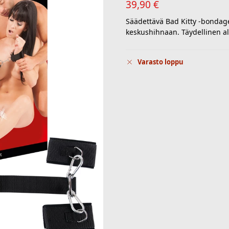
39,90
€
Säädettävä Bad Kitty -bondagev
keskushihnaan. Täydellinen al
Varasto loppu