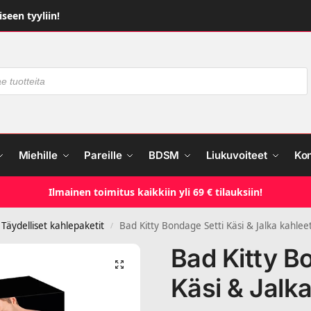
seen tyyliin!
Miehille
Pareille
BDSM
Liukuvoiteet
Ko
Ilmainen toimitus kaikkiin yli 69 € tilauksiin!
Täydelliset kahlepaketit
Bad Kitty Bondage Setti Käsi & Jalka kahlee
/
Bad Kitty B
Käsi & Jalka