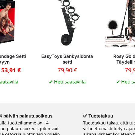
ondage Setti
EasyToys Sänkysidonta
Rosy Gol
kyyn
setti
Täydelli
53,91
€
79,90
€
79,
aatavilla
✔
Heti saatavilla
✔
Heti s
4 päivän palautusoikeus
✅ Tuotetakuu
killa tuotteillamme on 14
Tuotetakuu takaa, että tuo
vän palautusoikeus, joten voit
virheettömästi tietyn aja
ä ostoksia luottavaisin mielin.
aikana virheet korjataan t