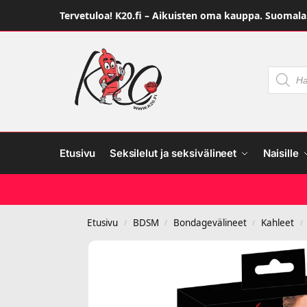
Tervetuloa! K20.fi – Aikuisten oma kauppa. Suomalai
Etusivu
Seksilelut ja seksivälineet
Naisille
Etusivu
BDSM
Bondagevälineet
Kahleet
/
/
/
/