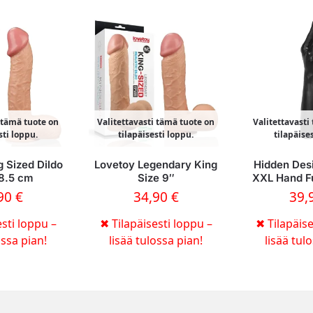
i tämä tuote on
Valitettavasti tämä tuote on
Valitettavasti
sti loppu.
tilapäisesti loppu.
tilapäise
g Sized Dildo
Lovetoy Legendary King
Hidden Des
28.5 cm
Size 9″
XXL Hand F
,90
€
34,90
€
39,
sti loppu –
✖
Tilapäisesti loppu –
✖
Tilapäise
ossa pian!
lisää tulossa pian!
lisää tul