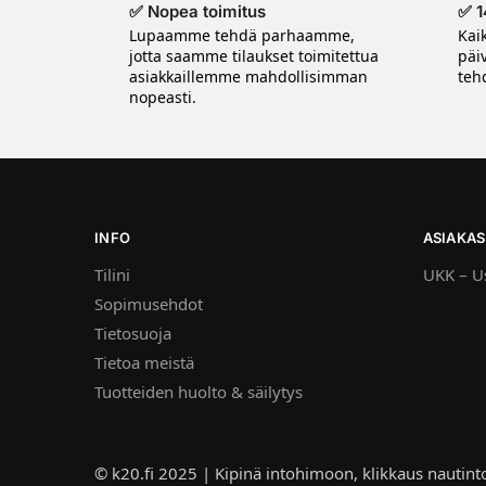
✅ Nopea toimitus
✅ 1
Lupaamme tehdä parhaamme,
Kai
jotta saamme tilaukset toimitettua
päi
asiakkaillemme mahdollisimman
tehd
nopeasti.
INFO
ASIAKAS
Tilini
UKK – Us
Sopimusehdot
Tietosuoja
Tietoa meistä
Tuotteiden huolto & säilytys
© k20.fi 2025 | Kipinä intohimoon, klikkaus nautint