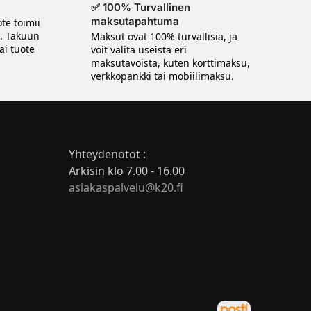
✅ 100% Turvallinen
maksutapahtuma
te toimii
n. Takuun
Maksut ovat 100% turvallisia, ja
ai tuote
voit valita useista eri
maksutavoista, kuten korttimaksu,
verkkopankki tai mobiilimaksu.
Yhteydenotot :
Arkisin klo 7.00 - 16.00
asiakaspalvelu@k20.fi