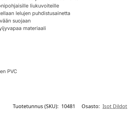
nipohjaisille liukuvoiteille
ellaan lelujen puhdistusainetta
yvään suojaan
yijyvapaa materiaali
inen PVC
Tuotetunnus (SKU):
10481
Osasto:
Isot Dildot