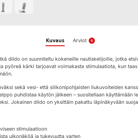
Kuvaus
Arviot
0
tkä dildo on suunniteltu kokeneille nautiskelijoille, jotka etsi
ja pyöreä kärki tarjoavat voimakasta stimulaatiota, kun taa
onäön.
väksi sekä vesi- että silikonipohjaisten liukuvoiteiden kans
lppo puhdistaa käytön jälkeen – suositellaan käyttämään le
ksi. Jokainen dildo on yksittäin pakattu läpinäkyvään suo
iiviseen stimulaatioon
ista ulkonäköä ja tukevuutta varten