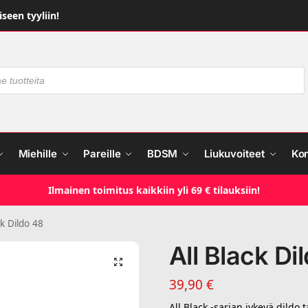
seen tyyliin!
Miehille
Pareille
BDSM
Liukuvoiteet
Ko
Ilmainen toimitus kaikkiin yli 69 € tilauksiin!
ck Dildo 48
All Black Di
39,90
€
All Black -sarjan jykevä dildo 