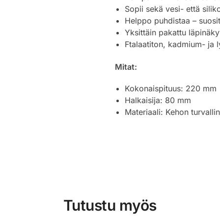
Sopii sekä vesi- että siliko
Helppo puhdistaa – suosit
Yksittäin pakattu läpinäk
Ftalaatiton, kadmium- ja l
Mitat:
Kokonaispituus: 220 mm
Halkaisija: 80 mm
Materiaali: Kehon turvall
Tutustu myös