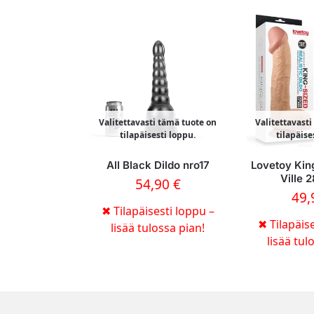
Valitettavasti tämä tuote on
Valitettavast
tilapäisesti loppu.
tilapäise
All Black Dildo nro17
Lovetoy Kin
Ville 
54,90
€
49
✖
Tilapäisesti loppu –
✖
Tilapäise
lisää tulossa pian!
lisää tul