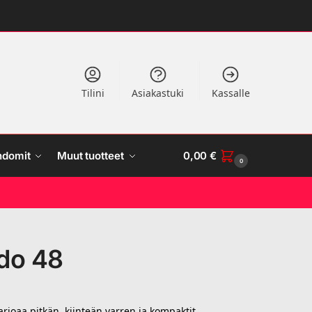
Tilini
Asiakastuki
Kassalle
ndomit
Muut tuotteet
0,00
€
0
ldo 48
tarjoaa pitkän, kiinteän varren ja kompaktit