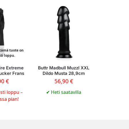
 tämä tuote on
sti loppu.
ire Extreme
Buttr Madbull Muzzl XXL
ucker Frans
Dildo Musta 28,9cm
90
€
56,90
€
sti loppu –
✔
Heti saatavilla
ossa pian!