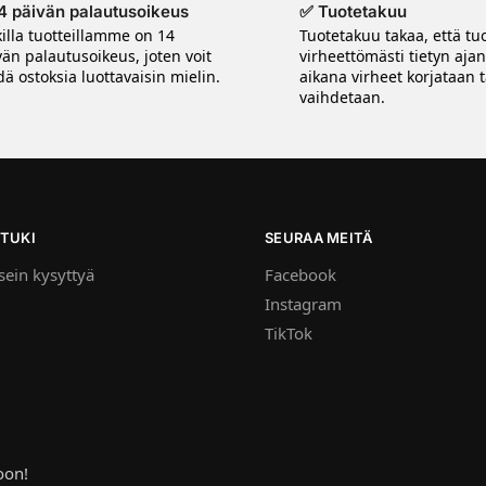
4 päivän palautusoikeus
✅ Tuotetakuu
killa tuotteillamme on 14
Tuotetakuu takaa, että tuo
vän palautusoikeus, joten voit
virheettömästi tietyn aja
ä ostoksia luottavaisin mielin.
aikana virheet korjataan t
vaihdetaan.
TUKI
SEURAA MEITÄ
ein kysyttyä
Facebook
Instagram
TikTok
oon!