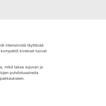
vät intensiivistä täyttävää
s kompaktit kivekset tuovat
sa, mikä takaa sujuvan ja
lujen puhdistusaineita
japakkaukseen.