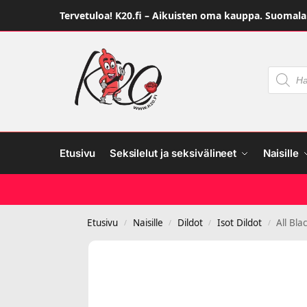
Tervetuloa! K20.fi – Aikuisten oma kauppa. Suomalai
Etusivu
Seksilelut ja seksivälineet
Naisille
Etusivu
Naisille
Dildot
Isot Dildot
All Bla
/
/
/
/