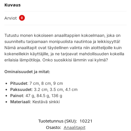
Kuvaus
Arviot
0
Tutustu monen kokoiseen anaalitappien kokoelmaan, joka on
suunniteltu tarjoamaan monipuolista nautintoa ja leikkisyyttä!
Nämä anaalitapit ovat täydellinen valinta niin aloittelijoille kuin
kokeneillekin käyttäjille, ja ne tarjoavat mahdollisuuden kokeilla
erilaisia lämpötiloja. Onko suosikkisi lämmin vai kylmä?
Ominaisuudet ja mitat:
Pituudet
: 7 cm, 8 cm, 9 cm
Paksuudet
: 3.2 cm, 3.5 cm, 4.1 cm
Painot
: 47 g, 84.5 g, 136 g
Materiaali
: Kestävä sinkki
Tuotetunnus (SKU):
10221
Osasto:
Anaalitapit