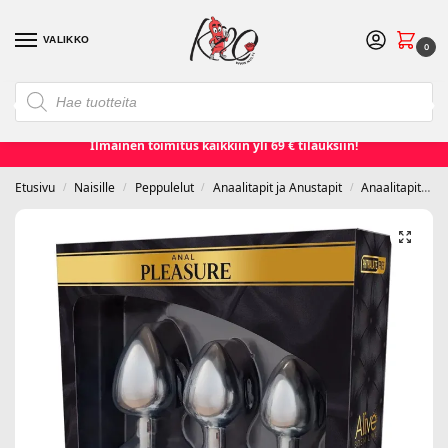
VALIKKO
0
❮
❯
Etusivu
Seksilelut ja seksivälineet
Naisille
Miehille
Ilmainen toimitus kaikkiin yli 69 € tilauksiin!
Etusivu
Naisille
Peppulelut
Anaalitapit ja Anustapit
Anaalitapit
A
/
/
/
/