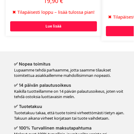
19,90
€
✖
Tilapäisesti loppu – lisää tulossa pian!
✖
Tilapäisest
Lue lisää
✅ Nopea toimitus
Lupaamme tehdä parhaamme, jotta saamme tilaukset
toimitettua asiakkaillemme mahdollisimman nopeasti.
✅ 14 päivän palautusoikeus
Kaikilla tuotteillamme on 14 päivän palautusoikeus, joten voit
tehdä ostoksia luottavaisin mielin.
✅ Tuotetakuu
Tuotetakuu takaa, että tuote toimii virheettömästi tietyn ajan.
Takuun aikana virheet korjataan tai tuote vaihdetaan.
✅ 100% Turvallinen maksutapahtuma