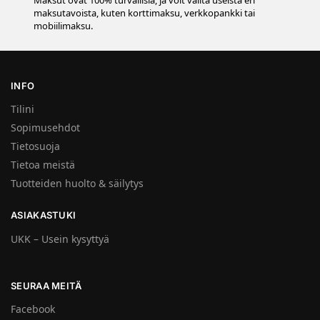
Maksut ovat 100% turvallisia, ja voit valita useista eri
maksutavoista, kuten korttimaksu, verkkopankki tai
mobiilimaksu.
INFO
Tilini
Sopimusehdot
Tietosuoja
Tietoa meistä
Tuotteiden huolto & säilytys
ASIAKASTUKI
UKK – Usein kysyttyä
SEURAA MEITÄ
Facebook